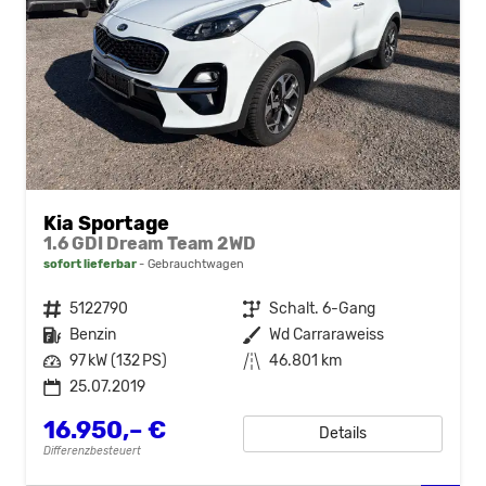
Kia Sportage
1.6 GDI Dream Team 2WD
sofort lieferbar
Gebrauchtwagen
Fahrzeugnr.
5122790
Getriebe
Schalt. 6-Gang
Kraftstoff
Benzin
Außenfarbe
Wd Carraraweiss
Leistung
97 kW (132 PS)
Kilometerstand
46.801 km
25.07.2019
16.950,– €
Details
Differenzbesteuert