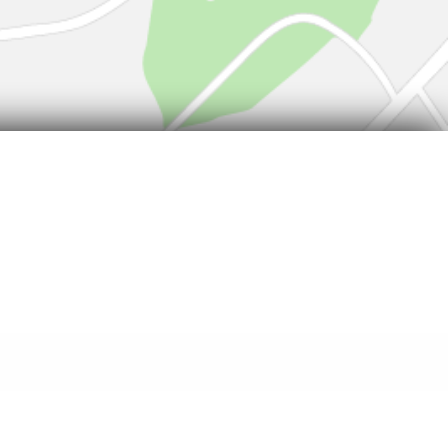
ls zum Stromverbrauch neuer PKW können
brauch neuer PKW' entnommen werden, der an