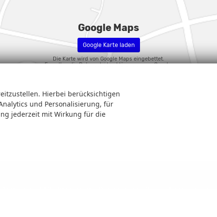
Google Maps
Google Karte laden
Die Karte wird von Google Maps eingebettet.
Es gelten die
Datenschutzerklärungen
von Google.
eitzustellen. Hierbei berücksichtigen
Analytics und Personalisierung, für
ung jederzeit mit Wirkung für die
Anmelden
FAQ
Impressum
Datenschutz
Cookie-Einstellungen
tstoffverbrauch und zu den offiziellen spezifischen CO
-Emissionen und gegebenenfal
2
fverbrauch, die offiziellen spezifischen CO
-Emissionen und den offiziellen Stromver
2