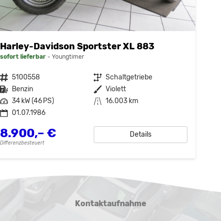
Harley-Davidson Sportster XL 883
sofort lieferbar
Youngtimer
Fahrzeugnr.
5100558
Getriebe
Schaltgetriebe
Kraftstoff
Benzin
Außenfarbe
Violett
Leistung
34 kW (46 PS)
Kilometerstand
16.003 km
01.07.1986
8.900,– €
Details
Differenzbesteuert
Kontaktaufnahme