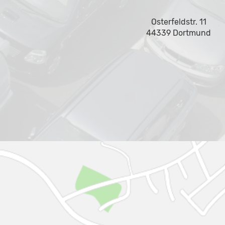
Osterfeldstr. 11
44339 Dortmund