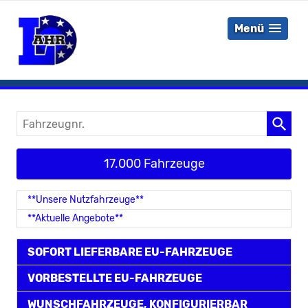
Menü
Fahrzeugnr.
17.000 Fahrzeuge
**Unsere Nutzfahrzeuge**
**Aktuelle Angebote**
SOFORT LIEFERBARE EU-FAHRZEUGE
VORBESTELLTE EU-FAHRZEUGE
WUNSCHFAHRZEUGE, KONFIGURIERBAR