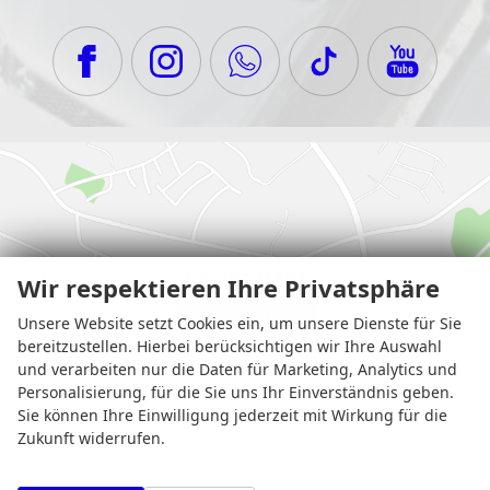
Google Maps
Wir respektieren Ihre Privatsphäre
Google Karte laden
Unsere Website setzt Cookies ein, um unsere Dienste für Sie
bereitzustellen. Hierbei berücksichtigen wir Ihre Auswahl
Die Karte wird von Google Maps eingebettet.
Es gelten die
Datenschutzerklärungen
von Google.
und verarbeiten nur die Daten für Marketing, Analytics und
Personalisierung, für die Sie uns Ihr Einverständnis geben.
Sie können Ihre Einwilligung jederzeit mit Wirkung für die
Zukunft widerrufen.