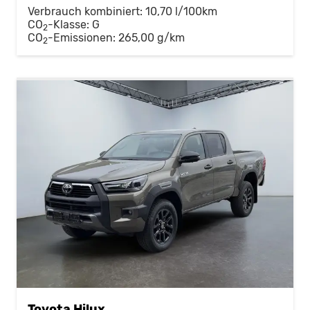
Verbrauch kombiniert:
10,70 l/100km
CO
-Klasse:
G
2
CO
-Emissionen:
265,00 g/km
2
Toyota Hilux