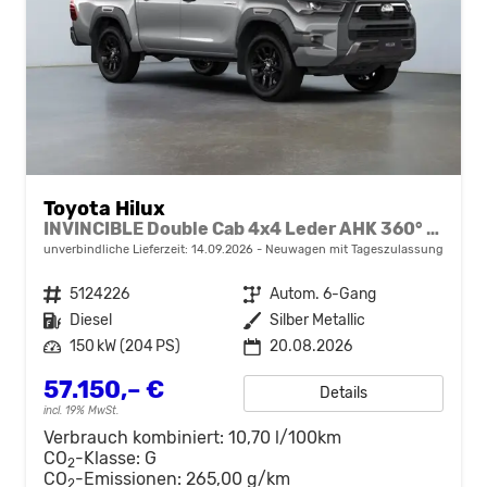
Toyota Hilux
INVINCIBLE Double Cab 4x4 Leder AHK 360° JBL Soundsystem
unverbindliche Lieferzeit:
14.09.2026
Neuwagen mit Tageszulassung
Fahrzeugnr.
5124226
Getriebe
Autom. 6-Gang
Kraftstoff
Diesel
Außenfarbe
Silber Metallic
Leistung
150 kW (204 PS)
20.08.2026
57.150,– €
Details
incl. 19% MwSt.
Verbrauch kombiniert:
10,70 l/100km
CO
-Klasse:
G
2
CO
-Emissionen:
265,00 g/km
2