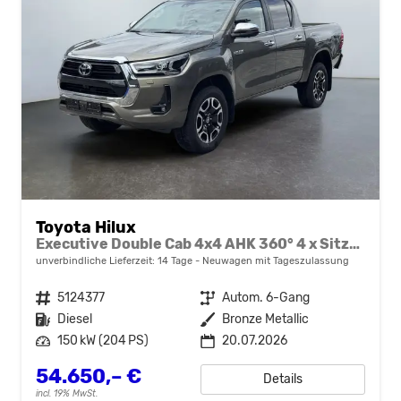
Toyota Hilux
Executive Double Cab 4x4 AHK 360° 4 x Sitzheizung 18 Zoll
unverbindliche Lieferzeit:
14 Tage
Neuwagen mit Tageszulassung
Fahrzeugnr.
5124377
Getriebe
Autom. 6-Gang
Kraftstoff
Diesel
Außenfarbe
Bronze Metallic
Leistung
150 kW (204 PS)
20.07.2026
54.650,– €
Details
incl. 19% MwSt.