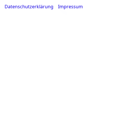
Datenschutzerklärung
Impressum
Rufen Sie an
0231 - 80 90 80
Wie können wir Ihnen helfen?