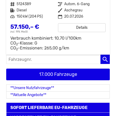
Fahrzeugnr.
5124389
Getriebe
Autom. 6-Gang
Kraftstoff
Diesel
Außenfarbe
Aschegrau
Leistung
150 kW (204 PS)
20.07.2026
57.150,– €
Details
incl. 19% MwSt.
Verbrauch kombiniert:
10,70 l/100km
CO
-Klasse:
G
2
CO
-Emissionen:
265,00 g/km
2
Fahrzeugnr.
17.000 Fahrzeuge
**Unsere Nutzfahrzeuge**
**Aktuelle Angebote**
SOFORT LIEFERBARE EU-FAHRZEUGE