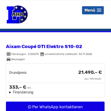
Menü
Aixam Coupé GTI Elektro S10-02
Fahrzeugnr.:
5124270
unverbindliche Lieferzeit:
30.11.2026
Neuwagen
21.490,– €
Grundpreis
incl. 19% MwSt.
333,– €
mtl.
Finanzierung
Per WhatsApp kontaktieren