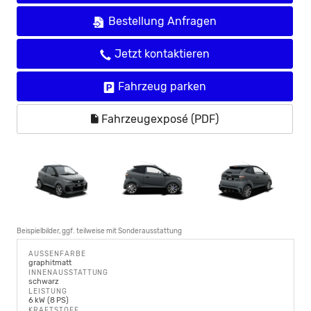
Bestellung Anfragen
Jetzt kontaktieren
Fahrzeug parken
Fahrzeugexposé (PDF)
Beispielbilder, ggf. teilweise mit Sonderausstattung
AUSSENFARBE
graphitmatt
INNENAUSSTATTUNG
schwarz
LEISTUNG
6 kW (8 PS)
KRAFTSTOFF