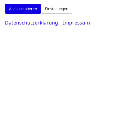
Alle akzeptieren
Einstellungen
Datenschutzerklärung
Impressum
Montag bis Freitag
08:00-18:30 Uhr
Samstag
09:00-14:00 Uhr
Rufen Sie an