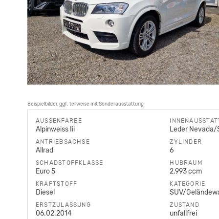
Beispielbilder, ggf. teilweise mit Sonderausstattung
AUSSENFARBE
INNENAUSSTA
Alpinweiss Iii
Leder Nevada/
ANTRIEBSACHSE
ZYLINDER
Allrad
6
SCHADSTOFFKLASSE
HUBRAUM
Euro 5
2.993 ccm
KRAFTSTOFF
KATEGORIE
Diesel
SUV/Geländew
ERSTZULASSUNG
ZUSTAND
06.02.2014
unfallfrei