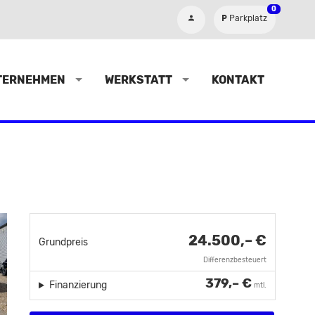
0
Parkplatz
TERNEHMEN
WERKSTATT
KONTAKT
24.500,– €
Grundpreis
Differenzbesteuert
379,– €
Finanzierung
mtl.