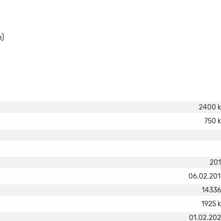
n)
2400 
750 
20
06.02.20
1433
1925 
01.02.20