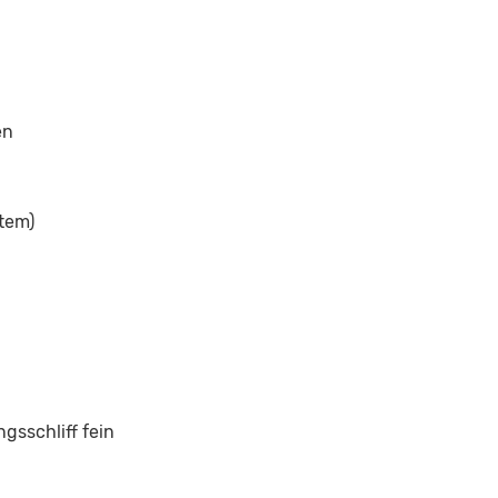
en
tem)
gsschliff fein