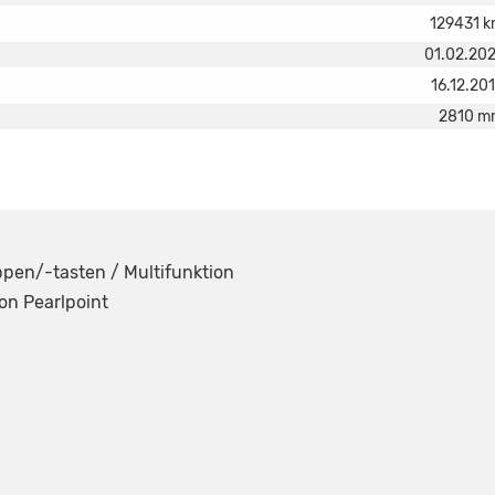
129431 
01.02.20
16.12.20
2810 m
ppen/-tasten / Multifunktion
on Pearlpoint