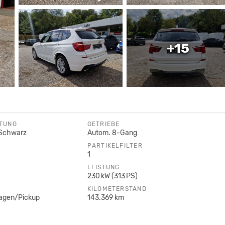
+15
TTUNG
GETRIEBE
Schwarz
Autom. 8-Gang
PARTIKELFILTER
1
LEISTUNG
230 kW (313 PS)
KILOMETERSTAND
agen/Pickup
143.369 km