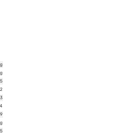
kg
kg
5
2
13
14
69
kg
25