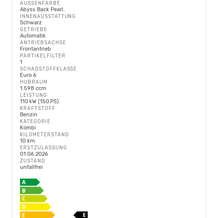
AUSSENFARBE
Abyss Back Pearl.
INNENAUSSTATTUNG
Schwarz
GETRIEBE
Automatik
ANTRIEBSACHSE
Frontantrieb
PARTIKELFILTER
1
SCHADSTOFFKLASSE
Euro 6
HUBRAUM
1.598 ccm
LEISTUNG
110 kW (150 PS)
KRAFTSTOFF
Benzin
KATEGORIE
Kombi
KILOMETERSTAND
10 km
ERSTZULASSUNG
01.06.2026
ZUSTAND
unfallfrei