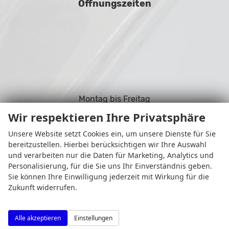
Öffnungszeiten
Montag bis Freitag
08:00-18:30 Uhr
Wir respektieren Ihre Privatsphäre
Samstag
09:00-14:00 Uhr
Unsere Website setzt Cookies ein, um unsere Dienste für Sie
bereitzustellen. Hierbei berücksichtigen wir Ihre Auswahl
und verarbeiten nur die Daten für Marketing, Analytics und
Personalisierung, für die Sie uns Ihr Einverständnis geben.
Sie können Ihre Einwilligung jederzeit mit Wirkung für die
Rufen Sie an
Zukunft widerrufen.
Alle akzeptieren
Einstellungen