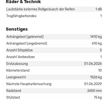
Räder & Technik
Lautstärke externes Rollgeräusch der Reifen
1 dB
Tragfähigkeitsindex
1
Sonstiges
Anhängelast (gebremst)
1410 kg
Anhängelast (ungebremst)
610 kg
Anzahl Sitzplätze
5
Anzahl Vorbesitzer
1
Erstzulassung
01.06.2026
Kilometerstand
10
Leergewicht
1526 kg
Nächste Hauptuntersuchung
01.06.2029
Radstand
2650 mm
Stützlast
75 kg