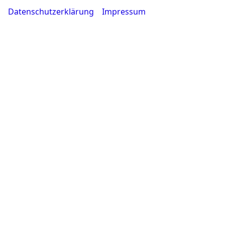
Datenschutzerklärung
Impressum
0231 - 80 90 80
Wie können wir Ihnen helfen?
Google Maps