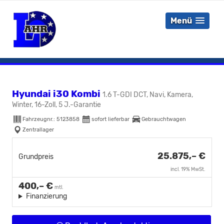
Menü
Hyundai i30 Kombi
1.6 T-GDI DCT, Navi, Kamera,
Winter, 16-Zoll, 5 J.-Garantie
Fahrzeugnr.:
5123858
sofort lieferbar
Gebrauchtwagen
Zentrallager
25.875,– €
Grundpreis
incl. 19% MwSt.
400,– €
mtl.
Finanzierung