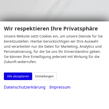
Wir respektieren Ihre Privatsphäre
Montag bis Freitag
Unsere Website setzt Cookies ein, um unsere Dienste für Sie
08:00-18:30 Uhr
bereitzustellen. Hierbei berücksichtigen wir Ihre Auswahl
Samstag
und verarbeiten nur die Daten für Marketing, Analytics und
09:00-14:00 Uhr
Personalisierung, für die Sie uns Ihr Einverständnis geben.
Sie können Ihre Einwilligung jederzeit mit Wirkung für die
Zukunft widerrufen.
Rufen Sie an
Alle akzeptieren
Einstellungen
Datenschutzerklärung
Impressum