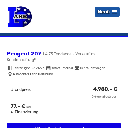
Menü
Peugeot 207
1.4 75 Tendance - Verkauf im
Kundenauftrag!!
Fahrzeugnr.:
5121293
sofort lieferbar
Gebrauchtwagen
Autocenter Lahr, Dortmund
4.980,– €
Grundpreis
Differenzbesteuert
77,– €
mtl.
Finanzierung