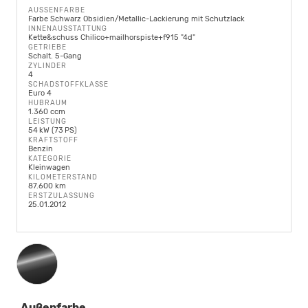
AUSSENFARBE
Farbe Schwarz Obsidien/Metallic-Lackierung mit Schutzlack
INNENAUSSTATTUNG
Kette&schuss Chilico+mailhorspiste+f915 "4d"
GETRIEBE
Schalt. 5-Gang
ZYLINDER
4
SCHADSTOFFKLASSE
Euro 4
HUBRAUM
1.360 ccm
LEISTUNG
54 kW (73 PS)
KRAFTSTOFF
Benzin
KATEGORIE
Kleinwagen
KILOMETERSTAND
87.600 km
ERSTZULASSUNG
25.01.2012
Außenfarbe