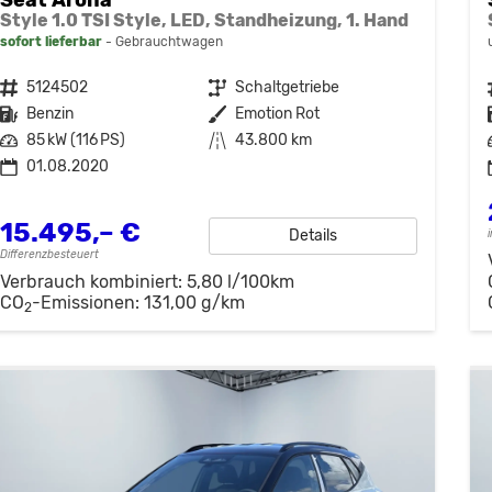
Style 1.0 TSI Style, LED, Standheizung, 1. Hand
sofort lieferbar
Gebrauchtwagen
Fahrzeugnr.
5124502
Getriebe
Schaltgetriebe
Kraftstoff
Benzin
Außenfarbe
Emotion Rot
Leistung
85 kW (116 PS)
Kilometerstand
43.800 km
01.08.2020
15.495,– €
Details
Differenzbesteuert
Verbrauch kombiniert:
5,80 l/100km
CO
-Emissionen:
131,00 g/km
2