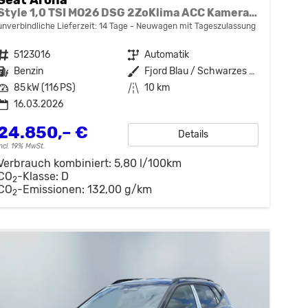
Style 1,0 TSI MO26 DSG 2ZoKlima ACC Kamera Sitzheizung Einparkhilfe Apple Car Play 5J Garantie
unverbindliche Lieferzeit:
14 Tage
Neuwagen mit Tageszulassung
Fahrzeugnr.
5123016
Getriebe
Automatik
Kraftstoff
Benzin
Außenfarbe
Fjord Blau / Schwarzes Dach
Leistung
85 kW (116 PS)
Kilometerstand
10 km
16.03.2026
24.850,– €
Details
incl. 19% MwSt.
Verbrauch kombiniert:
5,80 l/100km
CO
-Klasse:
D
2
CO
-Emissionen:
132,00 g/km
2