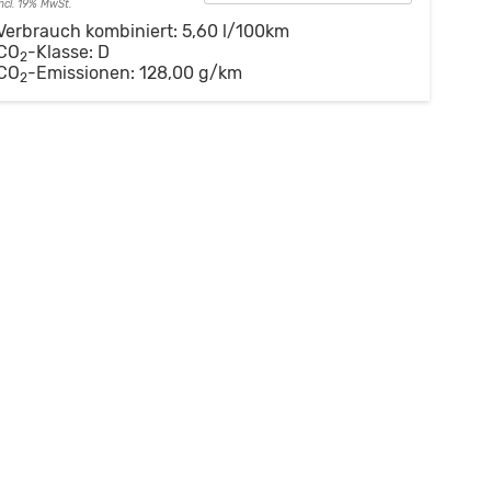
incl. 19% MwSt.
Verbrauch kombiniert:
5,60 l/100km
CO
-Klasse:
D
2
CO
-Emissionen:
128,00 g/km
2