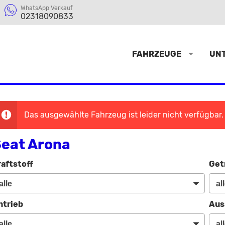
WhatsApp Verkauf
02318090833
FAHRZEUGE
UN
Das ausgewählte Fahrzeug ist leider nicht verfügbar.
eat Arona
raftstoff
Get
ntrieb
Aus