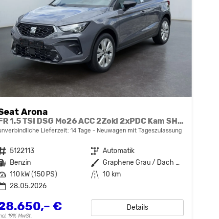
Seat Arona
FR 1.5 TSI DSG Mo26 ACC 2Zokl 2xPDC Kam SHZ Full Link
unverbindliche Lieferzeit:
14 Tage
Neuwagen mit Tageszulassung
Fahrzeugnr.
5122113
Getriebe
Automatik
Kraftstoff
Benzin
Außenfarbe
Graphene Grau / Dach Schwarz
Leistung
110 kW (150 PS)
Kilometerstand
10 km
28.05.2026
28.650,– €
Details
incl. 19% MwSt.