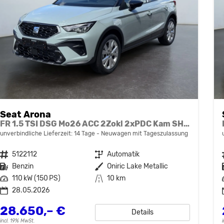
Seat Arona
FR 1.5 TSI DSG Mo26 ACC 2Zokl 2xPDC Kam SHZ Full Link
unverbindliche Lieferzeit:
14 Tage
Neuwagen mit Tageszulassung
Fahrzeugnr.
5122112
Getriebe
Automatik
Kraftstoff
Benzin
Außenfarbe
Oniric Lake Metallic
Leistung
110 kW (150 PS)
Kilometerstand
10 km
28.05.2026
28.650,– €
Details
incl. 19% MwSt.