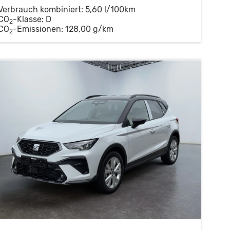
Verbrauch kombiniert:
5,60 l/100km
CO
-Klasse:
D
2
CO
-Emissionen:
128,00 g/km
2