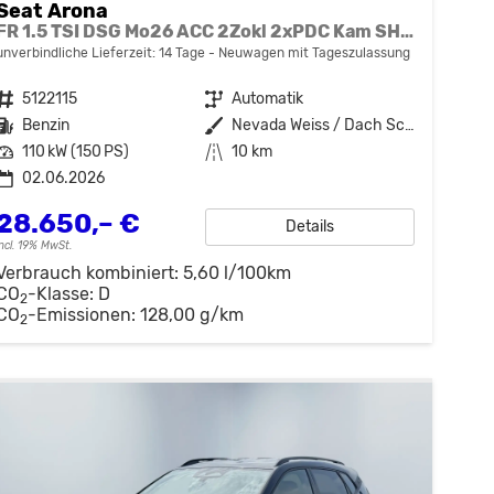
Seat Arona
FR 1.5 TSI DSG Mo26 ACC 2Zokl 2xPDC Kam SHZ Full Link
unverbindliche Lieferzeit:
14 Tage
Neuwagen mit Tageszulassung
Fahrzeugnr.
5122115
Getriebe
Automatik
Kraftstoff
Benzin
Außenfarbe
Nevada Weiss / Dach Schwarz
Leistung
110 kW (150 PS)
Kilometerstand
10 km
02.06.2026
28.650,– €
Details
incl. 19% MwSt.
Verbrauch kombiniert:
5,60 l/100km
CO
-Klasse:
D
2
CO
-Emissionen:
128,00 g/km
2