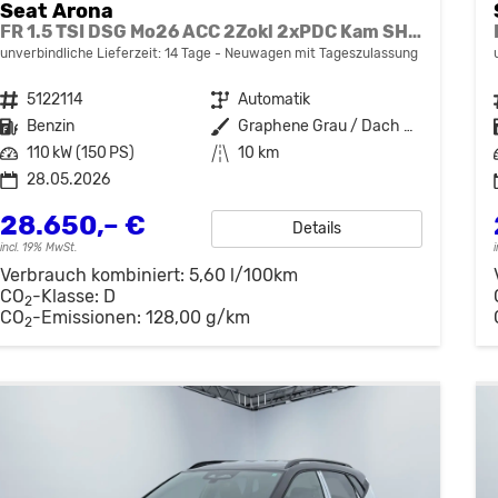
Seat Arona
FR 1.5 TSI DSG Mo26 ACC 2Zokl 2xPDC Kam SHZ Full Link
unverbindliche Lieferzeit:
14 Tage
Neuwagen mit Tageszulassung
Fahrzeugnr.
5122114
Getriebe
Automatik
Kraftstoff
Benzin
Außenfarbe
Graphene Grau / Dach Schwarz
Leistung
110 kW (150 PS)
Kilometerstand
10 km
28.05.2026
28.650,– €
Details
incl. 19% MwSt.
Verbrauch kombiniert:
5,60 l/100km
CO
-Klasse:
D
2
CO
-Emissionen:
128,00 g/km
2