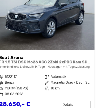
Seat Arona
FR 1.5 TSI DSG Mo26 ACC 2Zokl 2xPDC Kam SHZ Full Link
unverbindliche Lieferzeit:
14 Tage
Neuwagen mit Tageszulassung
Fahrzeugnr.
5122117
Getriebe
Automatik
Kraftstoff
Benzin
Außenfarbe
Magnetic Grau / Dach Schwarz
Leistung
110 kW (150 PS)
Kilometerstand
10 km
08.06.2026
28.650,– €
Details