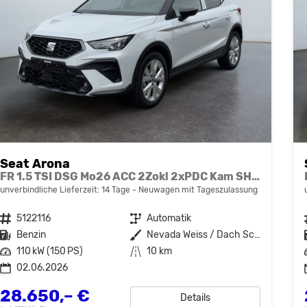
Seat Arona
FR 1.5 TSI DSG Mo26 ACC 2Zokl 2xPDC Kam SHZ Full Link
unverbindliche Lieferzeit:
14 Tage
Neuwagen mit Tageszulassung
Fahrzeugnr.
5122116
Getriebe
Automatik
Kraftstoff
Benzin
Außenfarbe
Nevada Weiss / Dach Schwarz
Leistung
110 kW (150 PS)
Kilometerstand
10 km
02.06.2026
28.650,– €
Details