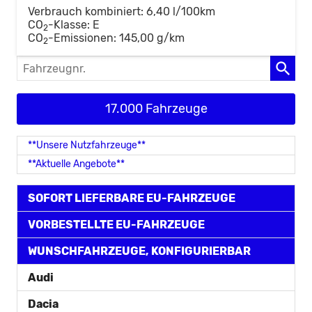
Verbrauch kombiniert:
6,40 l/100km
CO
-Klasse:
E
2
CO
-Emissionen:
145,00 g/km
2
Fahrzeugnr.
17.000 Fahrzeuge
**Unsere Nutzfahrzeuge**
**Aktuelle Angebote**
SOFORT LIEFERBARE EU-FAHRZEUGE
VORBESTELLTE EU-FAHRZEUGE
WUNSCHFAHRZEUGE, KONFIGURIERBAR
Audi
Dacia