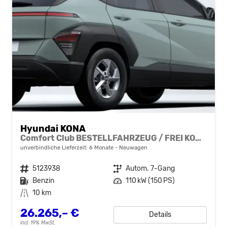
Hyundai KONA
Comfort Club BESTELLFAHRZEUG / FREI KONFIGURIERBAR
unverbindliche Lieferzeit:
6 Monate
Neuwagen
Fahrzeugnr.
5123938
Getriebe
Autom. 7-Gang
Kraftstoff
Benzin
Leistung
110 kW (150 PS)
Kilometerstand
10 km
26.265,– €
Details
incl. 19% MwSt.