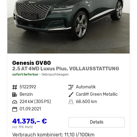
Genesis GV80
2.5 AT 4WD Luxus Plus, VOLLAUSSTATTUNG
sofort lieferbar
Gebrauchtwagen
Fahrzeugnr.
5122392
Getriebe
Automatik
Kraftstoff
Benzin
Außenfarbe
Cardiff Green Metallic
Leistung
224 kW (305 PS)
Kilometerstand
68.600 km
01.09.2021
41.375,– €
Details
incl. 19% MwSt.
Verbrauch kombiniert:
11,10 l/100km