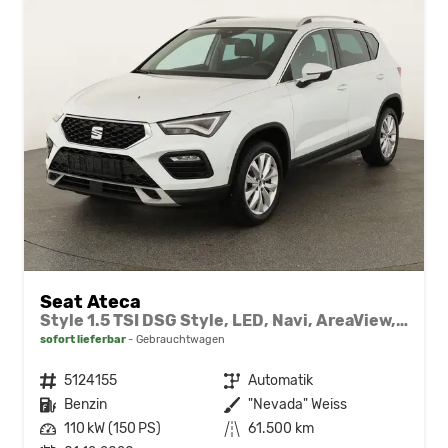
Seat Ateca
Style 1.5 TSI DSG Style, LED, Navi, AreaView, ACC, Side
sofort lieferbar
Gebrauchtwagen
Fahrzeugnr.
5124155
Getriebe
Automatik
Kraftstoff
Benzin
Außenfarbe
"Nevada" Weiss
Leistung
110 kW (150 PS)
Kilometerstand
61.500 km