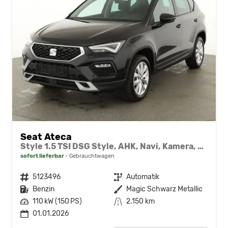
Seat Ateca
Style 1.5 TSI DSG Style, AHK, Navi, Kamera, el. Klappe
sofort lieferbar
Gebrauchtwagen
Fahrzeugnr.
5123496
Getriebe
Automatik
Kraftstoff
Benzin
Außenfarbe
Magic Schwarz Metallic
Leistung
110 kW (150 PS)
Kilometerstand
2.150 km
01.01.2026