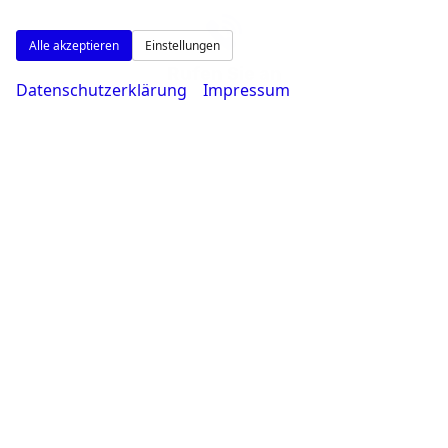
Alle akzeptieren
Einstellungen
Rufen Sie an
Datenschutzerklärung
Impressum
0231 - 80 90 80
Wie können wir Ihnen helfen?