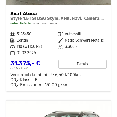
Seat Ateca
Style 1.5 TSI DSG Style, AHK, Navi, Kamera, el. Klappe
sofort lieferbar
Gebrauchtwagen
Fahrzeugnr.
5123450
Getriebe
Automatik
Kraftstoff
Benzin
Außenfarbe
Magic Schwarz Metallic
Leistung
110 kW (150 PS)
Kilometerstand
3.300 km
01.02.2026
31.375,– €
Details
incl. 19% MwSt.
Verbrauch kombiniert:
6,60 l/100km
CO
-Klasse:
E
2
CO
-Emissionen:
151,00 g/km
2