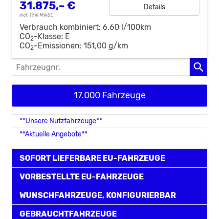
31.875,– €
Details
incl. 19% MwSt.
Verbrauch kombiniert:
6,60 l/100km
CO
-Klasse:
E
2
CO
-Emissionen:
151,00 g/km
2
Fahrzeugnr.
17.000 Fahrzeuge
**Unsere Nutzfahrzeuge**
**Aktuelle Angebote**
SOFORT LIEFERBARE EU-FAHRZEUGE
VORBESTELLTE EU-FAHRZEUGE
WUNSCHFAHRZEUGE, KONFIGURIERBAR
GEBRAUCHTFAHRZEUGE