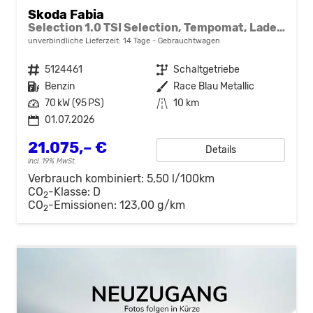
Skoda Fabia
Selection 1.0 TSI Selection, Tempomat, Ladeboden, Park, Winterpaket, SmartLink, 4-J Garantie
unverbindliche Lieferzeit:
14 Tage
Gebrauchtwagen
Fahrzeugnr.
5124461
Getriebe
Schaltgetriebe
Kraftstoff
Benzin
Außenfarbe
Race Blau Metallic
Leistung
70 kW (95 PS)
Kilometerstand
10 km
01.07.2026
21.075,– €
Details
incl. 19% MwSt.
Verbrauch kombiniert:
5,50 l/100km
CO
-Klasse:
D
2
CO
-Emissionen:
123,00 g/km
2