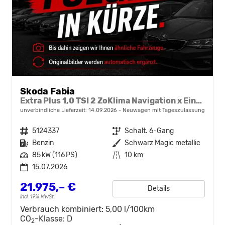
Skoda Fabia
Extra Plus 1,0 TSI 2 ZoKlima Navigation x Einparkhilfe Kessy beheiztes Lenkrad Sitzheizung Sunset 5J Garantie
unverbindliche Lieferzeit:
14.09.2026
Neuwagen mit Tageszulassung
Fahrzeugnr.
5124337
Getriebe
Schalt. 6-Gang
Kraftstoff
Benzin
Außenfarbe
Schwarz Magic metallic
Leistung
85 kW (116 PS)
Kilometerstand
10 km
15.07.2026
21.975,– €
Details
incl. 19% MwSt.
Verbrauch kombiniert:
5,00 l/100km
CO
-Klasse:
D
2