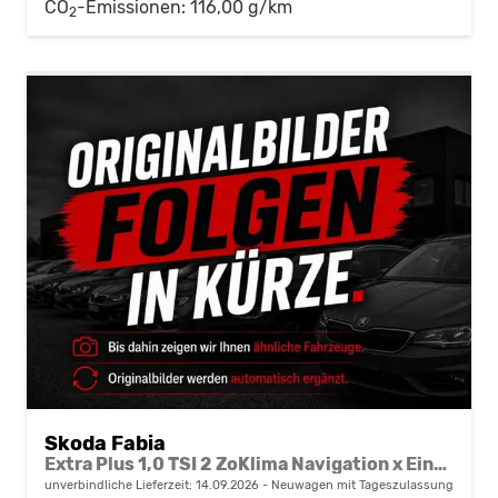
CO
-Emissionen:
116,00 g/km
2
Skoda Fabia
Extra Plus 1,0 TSI 2 ZoKlima Navigation x Einparkhilfe Kessy beheiztes Lenkrad Sitzheizung Sunset 5J Garantie
unverbindliche Lieferzeit:
14.09.2026
Neuwagen mit Tageszulassung