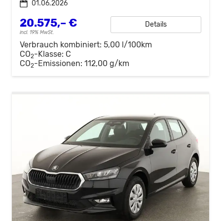
01.06.2026
20.575,– €
Details
incl. 19% MwSt.
Verbrauch kombiniert:
5,00 l/100km
CO
-Klasse:
C
2
CO
-Emissionen:
112,00 g/km
2