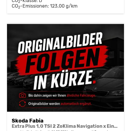
CO
-Klasse:
D
2
CO
-Emissionen:
123,00 g/km
2
Skoda Fabia
Extra Plus 1,0 TSI 2 ZoKlima Navigation x Einparkhilfe Kessy beheiztes Lenkrad Sitzheizung Sunset 5J Garantie