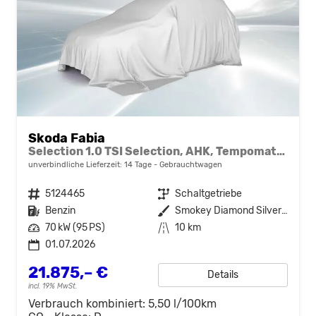
Skoda Fabia
Selection 1.0 TSI Selection, AHK, Tempomat, Ladeboden, Park, Winterpaket, SmartLink, 4-J Garantie
unverbindliche Lieferzeit:
14 Tage
Gebrauchtwagen
Fahrzeugnr.
5124465
Getriebe
Schaltgetriebe
Kraftstoff
Benzin
Außenfarbe
Smokey Diamond Silver Metallic
Leistung
70 kW (95 PS)
Kilometerstand
10 km
01.07.2026
21.875,– €
Details
incl. 19% MwSt.
Verbrauch kombiniert:
5,50 l/100km