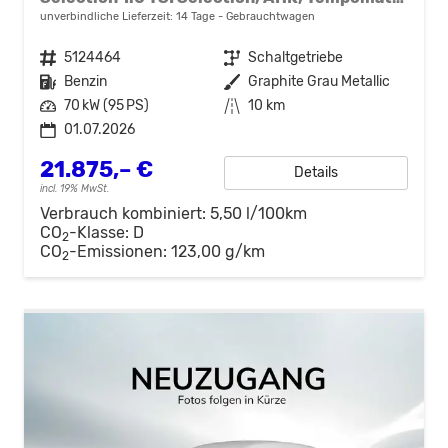
unverbindliche Lieferzeit:
14 Tage
Gebrauchtwagen
Fahrzeugnr.
5124464
Getriebe
Schaltgetriebe
Kraftstoff
Benzin
Außenfarbe
Graphite Grau Metallic
Leistung
70 kW (95 PS)
Kilometerstand
10 km
01.07.2026
21.875,– €
Details
incl. 19% MwSt.
Verbrauch kombiniert:
5,50 l/100km
CO
-Klasse:
D
2
CO
-Emissionen:
123,00 g/km
2