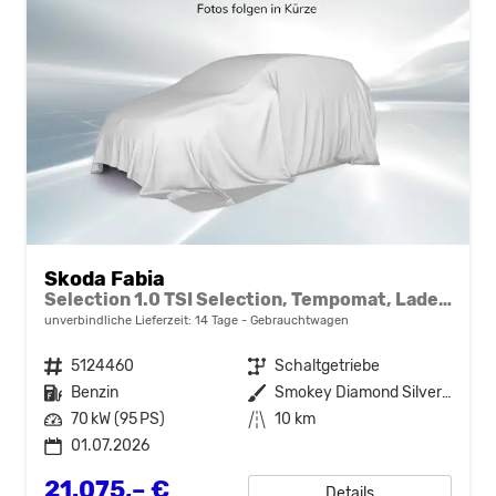
Skoda Fabia
Selection 1.0 TSI Selection, Tempomat, Ladeboden, Park, Winterpaket, SmartLink, 4-J Garantie
unverbindliche Lieferzeit:
14 Tage
Gebrauchtwagen
Fahrzeugnr.
5124460
Getriebe
Schaltgetriebe
Kraftstoff
Benzin
Außenfarbe
Smokey Diamond Silver Metallic
Leistung
70 kW (95 PS)
Kilometerstand
10 km
01.07.2026
21.075,– €
Details