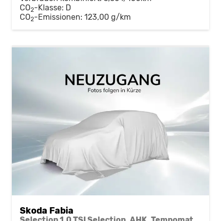
CO
-Klasse:
D
2
CO
-Emissionen:
123,00 g/km
2
Skoda Fabia
Selection 1.0 TSI Selection, AHK, Tempomat, Ladeboden, Park, Winterpaket, SmartLink, 4-J Garantie