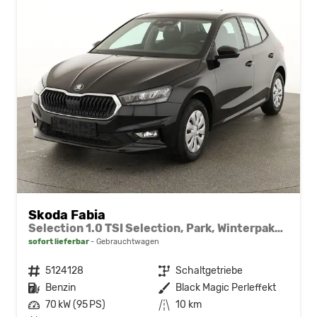
Skoda Fabia
Selection 1.0 TSI Selection, Park, Winterpaket, SmartLink, 4 J.-Garantie
sofort lieferbar
Gebrauchtwagen
Fahrzeugnr.
5124128
Getriebe
Schaltgetriebe
Kraftstoff
Benzin
Außenfarbe
Black Magic Perleffekt
Leistung
70 kW (95 PS)
Kilometerstand
10 km