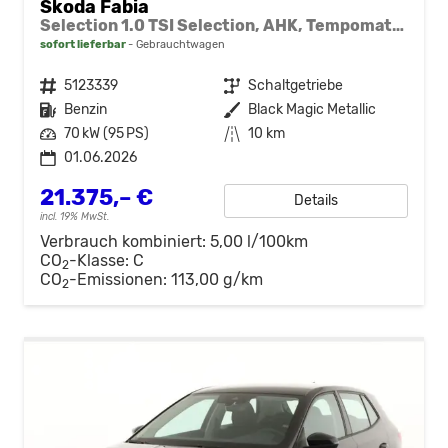
Skoda Fabia
Selection 1.0 TSI Selection, AHK, Tempomat, Ladeboden, Park, Winterpaket, SmartLink, 4-J Garantie
sofort lieferbar
Gebrauchtwagen
Fahrzeugnr.
5123339
Getriebe
Schaltgetriebe
Kraftstoff
Benzin
Außenfarbe
Black Magic Metallic
Leistung
70 kW (95 PS)
Kilometerstand
10 km
01.06.2026
21.375,– €
Details
incl. 19% MwSt.
Verbrauch kombiniert:
5,00 l/100km
CO
-Klasse:
C
2
CO
-Emissionen:
113,00 g/km
2