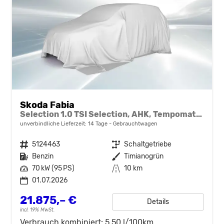
Skoda Fabia
Selection 1.0 TSI Selection, AHK, Tempomat, Ladeboden, Park, Winterpaket, SmartLink, 4-J Garantie
unverbindliche Lieferzeit:
14 Tage
Gebrauchtwagen
Fahrzeugnr.
5124463
Getriebe
Schaltgetriebe
Kraftstoff
Benzin
Außenfarbe
Timianogrün
Leistung
70 kW (95 PS)
Kilometerstand
10 km
01.07.2026
21.875,– €
Details
incl. 19% MwSt.
Verbrauch kombiniert:
5,50 l/100km