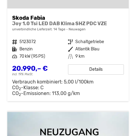
Skoda Fabia
Joy 1.0 Tsi LED DAB Klima SHZ PDC VZE
unverbindliche Lieferzeit:
14 Tage
Neuwagen
Fahrzeugnr.
5123072
Getriebe
Schaltgetriebe
Kraftstoff
Benzin
Außenfarbe
Atlantik Blau
Leistung
70 kW (95 PS)
Kilometerstand
9 km
20.990,– €
Details
incl. 19% MwSt.
Verbrauch kombiniert:
5,00 l/100km
CO
-Klasse:
C
2
CO
-Emissionen:
113,00 g/km
2