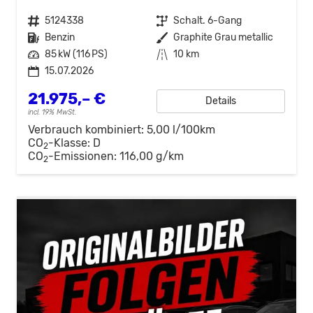
Fahrzeugnr.
5124338
Getriebe
Schalt. 6-Gang
Kraftstoff
Benzin
Außenfarbe
Graphite Grau metallic
Leistung
85 kW (116 PS)
Kilometerstand
10 km
15.07.2026
21.975,– €
Details
incl. 19% MwSt.
Verbrauch kombiniert:
5,00 l/100km
CO
-Klasse:
D
2
CO
-Emissionen:
116,00 g/km
2