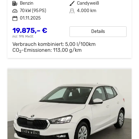
Kraftstoff
Benzin
Außenfarbe
Candyweiß
Leistung
70 kW (95 PS)
Kilometerstand
4.000 km
01.11.2025
19.875,– €
Details
incl. 19% MwSt.
Verbrauch kombiniert:
5,00 l/100km
CO
-Emissionen:
113,00 g/km
2