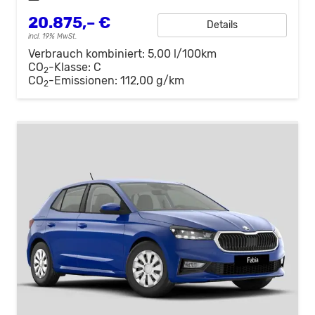
20.875,– €
Details
incl. 19% MwSt.
Verbrauch kombiniert:
5,00 l/100km
CO
-Klasse:
C
2
CO
-Emissionen:
112,00 g/km
2