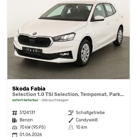
Skoda Fabia
Selection 1.0 TSI Selection, Tempomat, Park, Winterpaket, SmartLink, 4 J.-Garantie
sofort lieferbar
Gebrauchtwagen
Fahrzeugnr.
5124131
Getriebe
Schaltgetriebe
Kraftstoff
Benzin
Außenfarbe
Candyweiß
Leistung
70 kW (95 PS)
Kilometerstand
10 km
01.06.2026