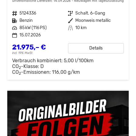
unverbindliche Lieferzeit:
14.09.2026
Neuwagen mit Tageszulassung
Fahrzeugnr.
5124336
Getriebe
Schalt. 6-Gang
Kraftstoff
Benzin
Außenfarbe
Moonweis metallic
Leistung
85 kW (116 PS)
Kilometerstand
10 km
15.07.2026
21.975,– €
Details
incl. 19% MwSt.
Verbrauch kombiniert:
5,00 l/100km
CO
-Klasse:
D
2
CO
-Emissionen:
116,00 g/km
2