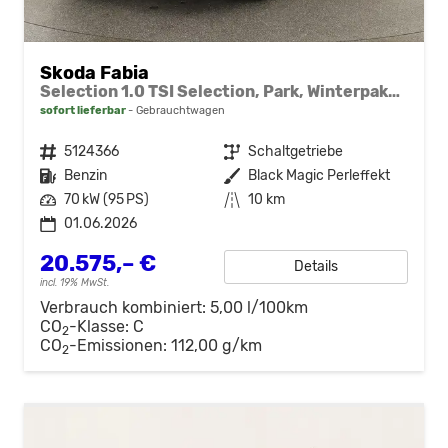
Skoda Fabia
Selection 1.0 TSI Selection, Park, Winterpaket, SmartLink, 4 J.-Garantie
sofort lieferbar
Gebrauchtwagen
Fahrzeugnr.
5124366
Getriebe
Schaltgetriebe
Kraftstoff
Benzin
Außenfarbe
Black Magic Perleffekt
Leistung
70 kW (95 PS)
Kilometerstand
10 km
01.06.2026
20.575,– €
Details
incl. 19% MwSt.
Verbrauch kombiniert:
5,00 l/100km
CO
-Klasse:
C
2
CO
-Emissionen:
112,00 g/km
2