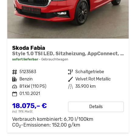
Skoda Fabia
Style 1.0 TSI LED, Sitzheizung, AppConnect, 16-Zoll
sofort lieferbar
Gebrauchtwagen
Fahrzeugnr.
5123583
Getriebe
Schaltgetriebe
Kraftstoff
Benzin
Außenfarbe
Velvet Rot Metallic
Leistung
81 kW (110 PS)
Kilometerstand
35.900 km
01.10.2021
18.075,– €
Details
incl. 19% MwSt.
Verbrauch kombiniert:
6,70 l/100km
CO
-Emissionen:
152,00 g/km
2