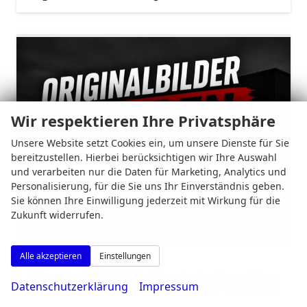
Wir respektieren Ihre Privatsphäre
Unsere Website setzt Cookies ein, um unsere Dienste für Sie
bereitzustellen. Hierbei berücksichtigen wir Ihre Auswahl
und verarbeiten nur die Daten für Marketing, Analytics und
Personalisierung, für die Sie uns Ihr Einverständnis geben.
Sie können Ihre Einwilligung jederzeit mit Wirkung für die
Zukunft widerrufen.
Alle akzeptieren
Einstellungen
Skoda Fabia
Extra Plus 1,0 TSI 2 ZoKlima Navigation x Einparkhilfe Kessy beheiztes Lenkrad Sitzheizung Sunset 5J Garantie
Datenschutzerklärung
Impressum
unverbindliche Lieferzeit:
14.09.2026
Neuwagen mit Tageszulassung