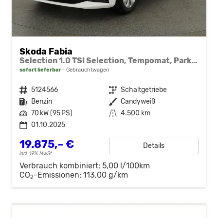
Skoda Fabia
Selection 1.0 TSI Selection, Tempomat, Park, Winterpaket, SmartLink, 4-J Garantie
sofort lieferbar
Gebrauchtwagen
Fahrzeugnr.
5124566
Getriebe
Schaltgetriebe
Kraftstoff
Benzin
Außenfarbe
Candyweiß
Leistung
70 kW (95 PS)
Kilometerstand
4.500 km
01.10.2025
19.875,– €
Details
incl. 19% MwSt.
Verbrauch kombiniert:
5,00 l/100km
CO
-Emissionen:
113,00 g/km
2