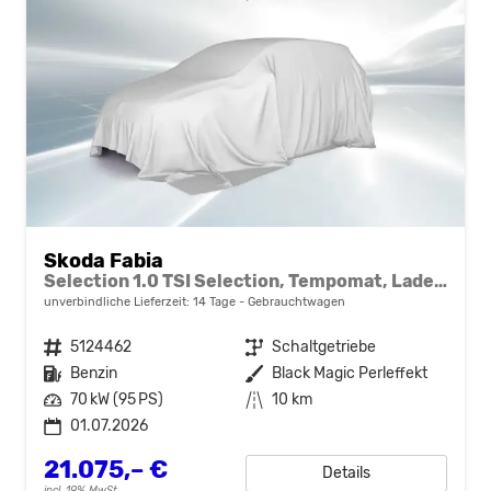
Skoda Fabia
Selection 1.0 TSI Selection, Tempomat, Ladeboden, Park, Winterpaket, SmartLink, 4-J Garantie
unverbindliche Lieferzeit:
14 Tage
Gebrauchtwagen
Fahrzeugnr.
5124462
Getriebe
Schaltgetriebe
Kraftstoff
Benzin
Außenfarbe
Black Magic Perleffekt
Leistung
70 kW (95 PS)
Kilometerstand
10 km
01.07.2026
21.075,– €
Details
incl. 19% MwSt.