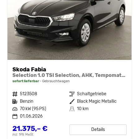
Skoda Fabia
Selection 1.0 TSI Selection, AHK, Tempomat, Ladeboden, Park, Winterpaket, SmartLink, 4-J Garantie
sofort lieferbar
Gebrauchtwagen
Fahrzeugnr.
5123508
Getriebe
Schaltgetriebe
Kraftstoff
Benzin
Außenfarbe
Black Magic Metallic
Leistung
70 kW (95 PS)
Kilometerstand
10 km
01.06.2026
21.375,– €
Details
incl. 19% MwSt.