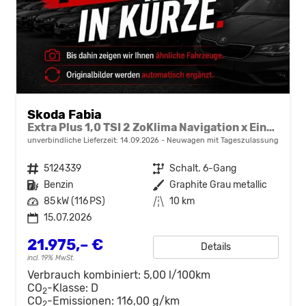
Skoda Fabia
Extra Plus 1,0 TSI 2 ZoKlima Navigation x Einparkhilfe Kessy beheiztes Lenkrad Sitzheizung Sunset 5J Garantie
unverbindliche Lieferzeit:
14.09.2026
Neuwagen mit Tageszulassung
Fahrzeugnr.
5124339
Getriebe
Schalt. 6-Gang
Kraftstoff
Benzin
Außenfarbe
Graphite Grau metallic
Leistung
85 kW (116 PS)
Kilometerstand
10 km
15.07.2026
21.975,– €
Details
incl. 19% MwSt.
Verbrauch kombiniert:
5,00 l/100km
CO
-Klasse:
D
2
CO
-Emissionen:
116,00 g/km
2