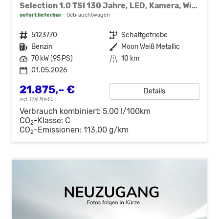
Selection 1.0 TSI 130 Jahre, LED, Kamera, Winter, Sunset, 15-Zoll
sofort lieferbar
Gebrauchtwagen
Fahrzeugnr.
5123770
Getriebe
Schaltgetriebe
Kraftstoff
Benzin
Außenfarbe
Moon Weiß Metallic
Leistung
70 kW (95 PS)
Kilometerstand
10 km
01.05.2026
21.875,– €
Details
incl. 19% MwSt.
Verbrauch kombiniert:
5,00 l/100km
CO
-Klasse:
C
2
CO
-Emissionen:
113,00 g/km
2