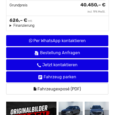
40.450,– €
Grundpreis
incl. 19% MwSt.
626,– €
mtl.
Finanzierung
Per WhatsApp kontaktieren
Bestellung Anfragen
Jetzt kontaktieren
Fahrzeug parken
Fahrzeugexposé (PDF)