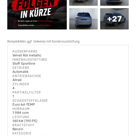
+27
Beispielbilder, ggf. teilweise mit Sonderausstattung
AUSSENFARBE
Velvet Rot metallic
INNENAUSSTATTUNG
Stoff Sportline
GETRIEBE
Automatik
ANTRIEBSACHSE
Allrad
ZYLINDER
4
PARTIKELFILTER
1
SCHADSTOFFKLASSE
Euro 6d-TEMP
HUBRAUM
1.984 ccm
LEISTUNG
140 kW (190 PS)
KRAFTSTOFF
Benzin
KATEGORIE