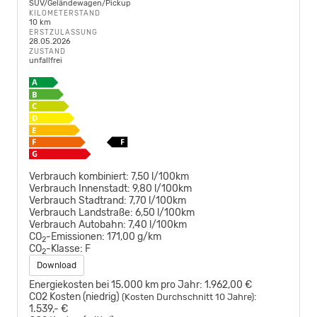
SUV/Geländewagen/Pickup
KILOMETERSTAND
10 km
ERSTZULASSUNG
28.05.2026
ZUSTAND
unfallfrei
Verbrauch kombiniert:
7,50 l/100km
Verbrauch Innenstadt:
9,80 l/100km
Verbrauch Stadtrand:
7,70 l/100km
Verbrauch Landstraße:
6,50 l/100km
Verbrauch Autobahn:
7,40 l/100km
CO
-Emissionen:
171,00 g/km
2
CO
-Klasse:
F
2
Download
Energiekosten bei 15.000 km pro Jahr:
1.962,00 €
CO2 Kosten (niedrig)
:
(Kosten Durchschnitt 10 Jahre)
1.539,- €