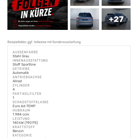
+27
Beispielbilder, ggf. teilweise mit Sonderausstattung
AUSSENFARBE
Stahl Grau
INNENAUSSTATTUNG
Stoff Sportline
GETRIEBE
Automatik
ANTRIEBSACHSE
Allrad
ZYLINDER
4
PARTIKELFILTER
1
SCHADSTOFFKLASSE
Euro 6d-TEMP
HUBRAUM
1.984 ccm
LEISTUNG
140 kW (190 PS)
KRAFTSTOFF
Benzin
KATEGORIE