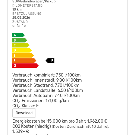
SUV/Geländewagen/Pickup
KILOMETERSTAND
10 km
ERSTZULASSUNG
28.05.2026
ZUSTAND
unfallfrei
Verbrauch kombiniert:
7,50 l/100km
Verbrauch Innenstadt:
9,80 l/100km
Verbrauch Stadtrand:
7,70 l/100km
Verbrauch Landstraße:
6,50 l/100km
Verbrauch Autobahn:
7,40 l/100km
CO
-Emissionen:
171,00 g/km
2
CO
-Klasse:
F
2
Download
Energiekosten bei 15.000 km pro Jahr:
1.962,00 €
CO2 Kosten (niedrig)
:
(Kosten Durchschnitt 10 Jahre)
1.539,- €