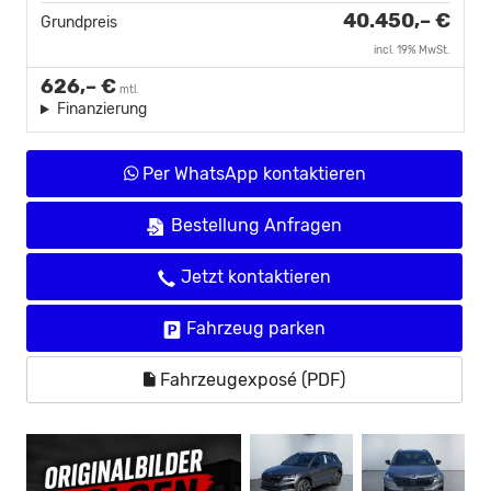
40.450,– €
Grundpreis
incl. 19% MwSt.
626,– €
mtl.
Finanzierung
Per WhatsApp kontaktieren
Bestellung Anfragen
Jetzt kontaktieren
Fahrzeug parken
Fahrzeugexposé (PDF)