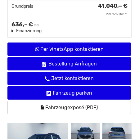
41.040,– €
Grundpreis
incl. 19% MwSt.
636,– €
mtl.
Finanzierung
Per WhatsApp kontaktieren
Bestellung Anfragen
Jetzt kontaktieren
Fahrzeug parken
Fahrzeugexposé (PDF)