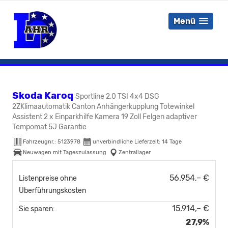
Menü
Skoda Karoq
Sportline 2,0 TSI 4x4 DSG
2ZKlimaautomatik Canton Anhängerkupplung Totewinkel
Assistent 2 x Einparkhilfe Kamera 19 Zoll Felgen adaptiver
Tempomat 5J Garantie
Fahrzeugnr.:
5123978
unverbindliche Lieferzeit:
14 Tage
Neuwagen mit Tageszulassung
Zentrallager
56.954,– €
Listenpreise ohne
Überführungskosten
15.914,– €
Sie sparen:
27,9%