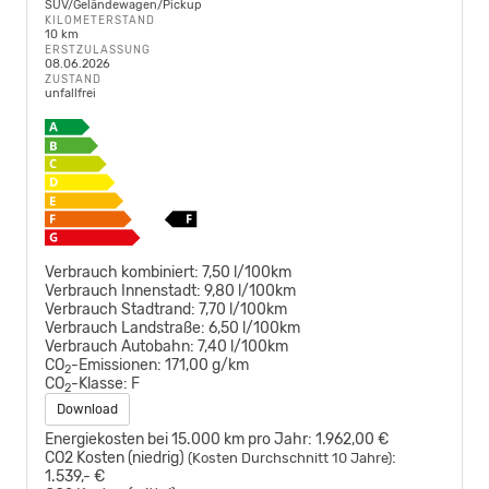
SUV/Geländewagen/Pickup
KILOMETERSTAND
10 km
ERSTZULASSUNG
08.06.2026
ZUSTAND
unfallfrei
Verbrauch kombiniert:
7,50 l/100km
Verbrauch Innenstadt:
9,80 l/100km
Verbrauch Stadtrand:
7,70 l/100km
Verbrauch Landstraße:
6,50 l/100km
Verbrauch Autobahn:
7,40 l/100km
CO
-Emissionen:
171,00 g/km
2
CO
-Klasse:
F
2
Download
Energiekosten bei 15.000 km pro Jahr:
1.962,00 €
CO2 Kosten (niedrig)
:
(Kosten Durchschnitt 10 Jahre)
1.539,- €