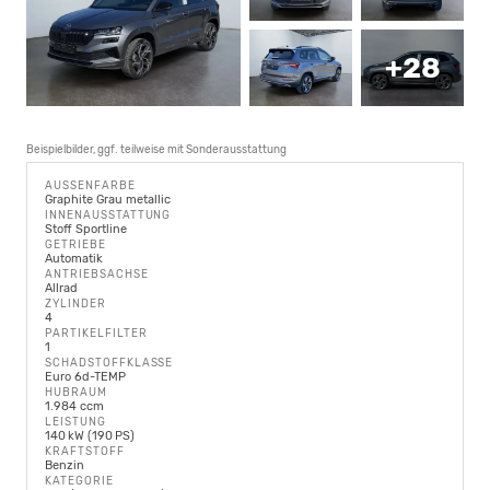
+28
Beispielbilder, ggf. teilweise mit Sonderausstattung
AUSSENFARBE
Graphite Grau metallic
INNENAUSSTATTUNG
Stoff Sportline
GETRIEBE
Automatik
ANTRIEBSACHSE
Allrad
ZYLINDER
4
PARTIKELFILTER
1
SCHADSTOFFKLASSE
Euro 6d-TEMP
HUBRAUM
1.984 ccm
LEISTUNG
140 kW (190 PS)
KRAFTSTOFF
Benzin
KATEGORIE