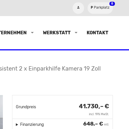
0
Parkplatz
TERNEHMEN
WERKSTATT
KONTAKT
stent 2 x Einparkhilfe Kamera 19 Zoll
41.730,– €
Grundpreis
incl. 19% MwSt.
648,– €
Finanzierung
mtl.