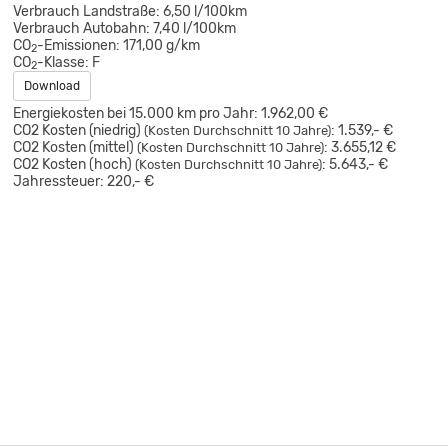
Verbrauch Landstraße:
6,50 l/100km
Verbrauch Autobahn:
7,40 l/100km
CO
-Emissionen:
171,00 g/km
2
CO
-Klasse:
F
2
Download
Energiekosten bei 15.000 km pro Jahr:
1.962,00 €
CO2 Kosten (niedrig)
:
1.539,- €
(Kosten Durchschnitt 10 Jahre)
CO2 Kosten (mittel)
:
3.655,12 €
(Kosten Durchschnitt 10 Jahre)
CO2 Kosten (hoch)
:
5.643,- €
(Kosten Durchschnitt 10 Jahre)
Jahressteuer:
220,- €