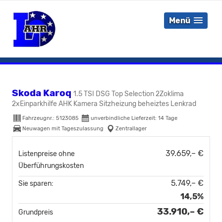
Menü
Skoda Karoq
1.5 TSI DSG Top Selection 2Zoklima
2xEinparkhilfe AHK Kamera Sitzheizung beheiztes Lenkrad
Fahrzeugnr.:
5123085
unverbindliche Lieferzeit:
14 Tage
Neuwagen mit Tageszulassung
Zentrallager
39.659,– €
Listenpreise ohne
Überführungskosten
5.749,– €
Sie sparen:
14,5%
33.910,– €
Grundpreis