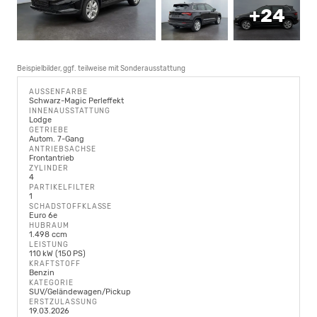
+24
Beispielbilder, ggf. teilweise mit Sonderausstattung
AUSSENFARBE
Schwarz-Magic Perleffekt
INNENAUSSTATTUNG
Lodge
GETRIEBE
Autom. 7-Gang
ANTRIEBSACHSE
Frontantrieb
ZYLINDER
4
PARTIKELFILTER
1
SCHADSTOFFKLASSE
Euro 6e
HUBRAUM
1.498 ccm
LEISTUNG
110 kW (150 PS)
KRAFTSTOFF
Benzin
KATEGORIE
SUV/Geländewagen/Pickup
ERSTZULASSUNG
19.03.2026