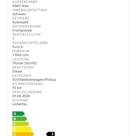
AUSSENFARBE
Stahl Grau
INNENAUSSTATTUNG
Schwarz
GETRIEBE
Automatik
ANTRIEBSACHSE
Frontantrieb
PARTIKELFILTER
1
SCHADSTOFFKLASSE
Euro 6
HUBRAUM
1.968 ccm
LEISTUNG
110 kW (150 PS)
KRAFTSTOFF
Diesel
KATEGORIE
SUV/Geländewagen/Pickup
KILOMETERSTAND
10 km
ERSTZULASSUNG
01.06.2026
ZUSTAND
unfallfrei