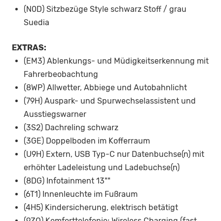
(N0D) Sitzbezüge Style schwarz Stoff / grau
Suedia
EXTRAS:
(EM3) Ablenkungs- und Müdigkeitserkennung mit
Fahrerbeobachtung
(8WP) Allwetter, Abbiege und Autobahnlicht
(79H) Auspark- und Spurwechselassistent und
Ausstiegswarner
(3S2) Dachreling schwarz
(3GE) Doppelboden im Kofferraum
(U9H) Extern, USB Typ-C nur Datenbuchse(n) mit
erhöhter Ladeleistung und Ladebuchse(n)
(8DG) Infotainment 13""
(6T1) Innenleuchte im Fußraum
(4H5) Kindersicherung, elektrisch betätigt
(9ZQ) Komforttelefonie: Wireless Charging (fast