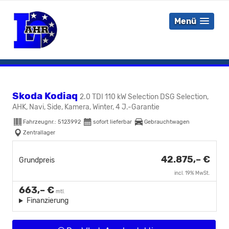
Menü
Skoda Kodiaq
2.0 TDI 110 kW Selection DSG Selection,
AHK, Navi, Side, Kamera, Winter, 4 J.-Garantie
Fahrzeugnr.:
5123992
sofort lieferbar
Gebrauchtwagen
Zentrallager
42.875,– €
Grundpreis
incl. 19% MwSt.
663,– €
mtl.
Finanzierung