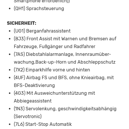
Smartphone erforderlich))
(QH1) Sprachsteuerung
SICHERHEIT:
(UG1) Berganfahrassistent
(8J3) Front Assist mit Warnen und Bremsen auf
Fahrzeuge, Fußgänger und Radfahrer
(7AS) Diebstahlalarmanlage, Innenraumüber-
wachung,Back-up-Horn und Abschleppschutz
(7X2) Einparkhilfe vorne und hinten
(4UF) Airbag FS und BFS, ohne Knieairbag, mit
BFS-Deaktivierung
(4G3) Mit Ausweichunterstützung mit
Abbiegeassistent
(1N3) Servolenkung, geschwindigkeitsabhängig
(Servotronic)
(7L6) Start-Stop Automatik