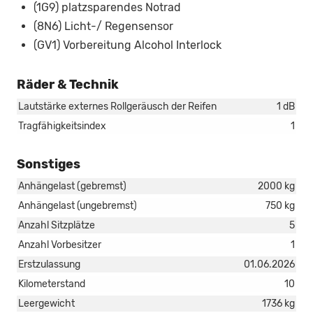
(1G9) platzsparendes Notrad
(8N6) Licht-/ Regensensor
(GV1) Vorbereitung Alcohol Interlock
Räder & Technik
Lautstärke externes Rollgeräusch der Reifen
1 dB
Tragfähigkeitsindex
1
Sonstiges
Anhängelast (gebremst)
2000 kg
Anhängelast (ungebremst)
750 kg
Anzahl Sitzplätze
5
Anzahl Vorbesitzer
1
Erstzulassung
01.06.2026
Kilometerstand
10
Leergewicht
1736 kg