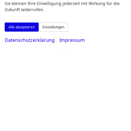
Sie können Ihre Einwilligung jederzeit mit Wirkung für die
Zukunft widerrufen.
Alle akzeptieren
Einstellungen
Montag bis Freitag
Datenschutzerklärung
Impressum
08:00-18:30 Uhr
Samstag
09:00-14:00 Uhr
Rufen Sie an