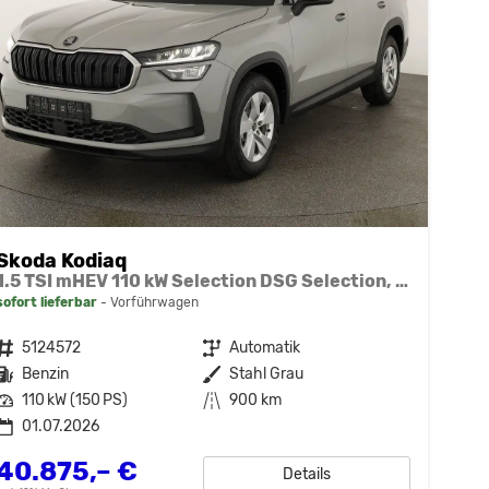
Skoda Kodiaq
1.5 TSI mHEV 110 kW Selection DSG Selection, 7-Sitzer, AHK, Navi, Side, Kamera, Winter, 4 J.- Garantie
sofort lieferbar
Vorführwagen
Fahrzeugnr.
5124572
Getriebe
Automatik
Kraftstoff
Benzin
Außenfarbe
Stahl Grau
Leistung
110 kW (150 PS)
Kilometerstand
900 km
01.07.2026
40.875,– €
Details