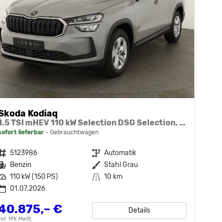
Skoda Kodiaq
1.5 TSI mHEV 110 kW Selection DSG Selection, AHK, Navi, Side, Kamera, Winter, 4 J.- Garantie
sofort lieferbar
Gebrauchtwagen
Fahrzeugnr.
5123986
Getriebe
Automatik
Kraftstoff
Benzin
Außenfarbe
Stahl Grau
Leistung
110 kW (150 PS)
Kilometerstand
10 km
01.07.2026
40.875,– €
Details
incl. 19% MwSt.