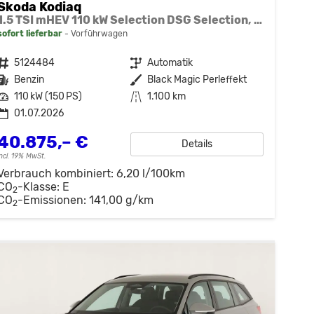
Skoda Kodiaq
1.5 TSI mHEV 110 kW Selection DSG Selection, 7-Sitzer, AHK, Navi, Side, Kamera, Winter, 4 J.- Garantie
sofort lieferbar
Vorführwagen
Fahrzeugnr.
5124484
Getriebe
Automatik
Kraftstoff
Benzin
Außenfarbe
Black Magic Perleffekt
Leistung
110 kW (150 PS)
Kilometerstand
1.100 km
01.07.2026
40.875,– €
Details
incl. 19% MwSt.
Verbrauch kombiniert:
6,20 l/100km
CO
-Klasse:
E
2
CO
-Emissionen:
141,00 g/km
2