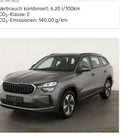
incl. 19% MwSt.
Verbrauch kombiniert:
6,20 l/100km
CO
-Klasse:
E
2
CO
-Emissionen:
140,00 g/km
2