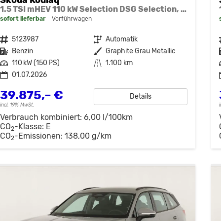
1.5 TSI mHEV 110 kW Selection DSG Selection, AHK, Navi, Side, Kamera, Winter, 4 J.- Garantie
sofort lieferbar
Vorführwagen
Fahrzeugnr.
5123987
Getriebe
Automatik
Kraftstoff
Benzin
Außenfarbe
Graphite Grau Metallic
Leistung
110 kW (150 PS)
Kilometerstand
1.100 km
01.07.2026
39.875,– €
Details
incl. 19% MwSt.
Verbrauch kombiniert:
6,00 l/100km
CO
-Klasse:
E
2
CO
-Emissionen:
138,00 g/km
2