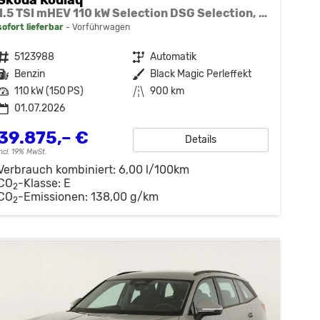
1.5 TSI mHEV 110 kW Selection DSG Selection, AHK, Navi, Side, Kamera, Winter, 4 J.- Garantie
sofort lieferbar
Vorführwagen
Fahrzeugnr.
5123988
Getriebe
Automatik
Kraftstoff
Benzin
Außenfarbe
Black Magic Perleffekt
Leistung
110 kW (150 PS)
Kilometerstand
900 km
01.07.2026
39.875,– €
Details
incl. 19% MwSt.
Verbrauch kombiniert:
6,00 l/100km
CO
-Klasse:
E
2
CO
-Emissionen:
138,00 g/km
2