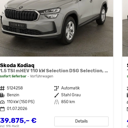
Skoda Kodiaq
1.5 TSI mHEV 110 kW Selection DSG Selection, AHK, Navi, Side, Kamera, Winter, 4 J.- Garantie
sofort lieferbar
Vorführwagen
Fahrzeugnr.
5124258
Getriebe
Automatik
Kraftstoff
Benzin
Außenfarbe
Stahl Grau
Leistung
110 kW (150 PS)
Kilometerstand
850 km
01.07.2026
39.875,– €
Details
incl. 19% MwSt.