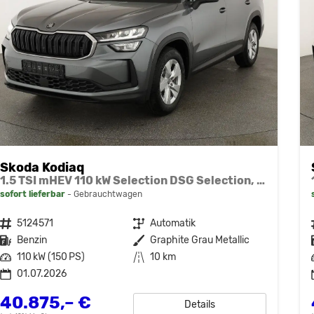
Skoda Kodiaq
1.5 TSI mHEV 110 kW Selection DSG Selection, AHK, Navi, Side, Kamera, Winter, 4 J.- Garantie
sofort lieferbar
Gebrauchtwagen
Fahrzeugnr.
5124571
Getriebe
Automatik
Kraftstoff
Benzin
Außenfarbe
Graphite Grau Metallic
Leistung
110 kW (150 PS)
Kilometerstand
10 km
01.07.2026
40.875,– €
Details