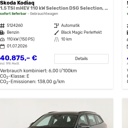
Skoda Kodiaq
1.5 TSI mHEV 110 kW Selection DSG Selection, AHK, Navi, Side, Kamera, Winter, 4 J.- Garantie
sofort lieferbar
Gebrauchtwagen
Fahrzeugnr.
5124260
Getriebe
Automatik
Kraftstoff
Benzin
Außenfarbe
Black Magic Perleffekt
Leistung
110 kW (150 PS)
Kilometerstand
10 km
01.07.2026
40.875,– €
Details
incl. 19% MwSt.
Verbrauch kombiniert:
6,00 l/100km
CO
-Klasse:
E
2
CO
-Emissionen:
138,00 g/km
2