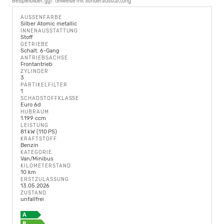
Beispielbilder, ggf. teilweise mit Sonderausstattung
AUSSENFARBE
Silber Atomic metallic
INNENAUSSTATTUNG
Stoff
GETRIEBE
Schalt. 6-Gang
ANTRIEBSACHSE
Frontantrieb
ZYLINDER
3
PARTIKELFILTER
1
SCHADSTOFFKLASSE
Euro 6d
HUBRAUM
1.199 ccm
LEISTUNG
81 kW (110 PS)
KRAFTSTOFF
Benzin
KATEGORIE
Van/Minibus
KILOMETERSTAND
10 km
ERSTZULASSUNG
13.05.2026
ZUSTAND
unfallfrei