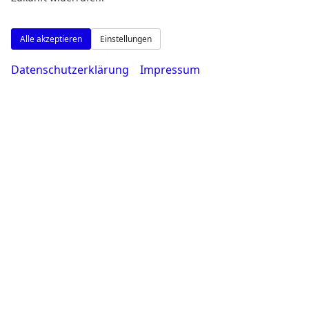
Alle akzeptieren
Einstellungen
Montag bis Freitag
Datenschutzerklärung
Impressum
08:00-18:30 Uhr
Samstag
09:00-14:00 Uhr
Rufen Sie an