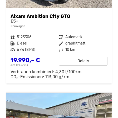
Aixam Ambition City GTO
E5+
Neuwagen
Fahrzeugnr.
5123306
Getriebe
Automatik
Kraftstoff
Diesel
Außenfarbe
graphitmatt
Leistung
6 kW (8 PS)
Kilometerstand
10 km
19.990,– €
Details
incl. 19% MwSt.
Verbrauch kombiniert:
4,30 l/100km
CO
-Emissionen:
113,00 g/km
2