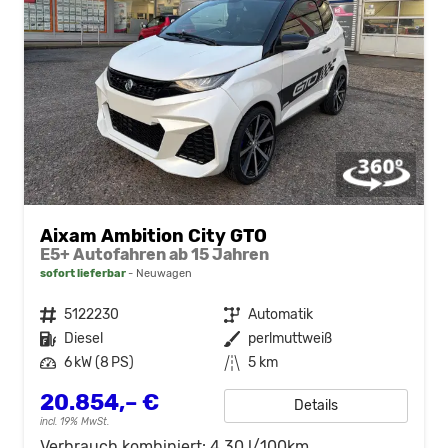
Aixam Ambition City GTO
E5+ Autofahren ab 15 Jahren
sofort lieferbar
Neuwagen
Fahrzeugnr.
5122230
Getriebe
Automatik
Kraftstoff
Diesel
Außenfarbe
perlmuttweiß
Leistung
6 kW (8 PS)
Kilometerstand
5 km
20.854,– €
Details
incl. 19% MwSt.
Verbrauch kombiniert:
4,30 l/100km