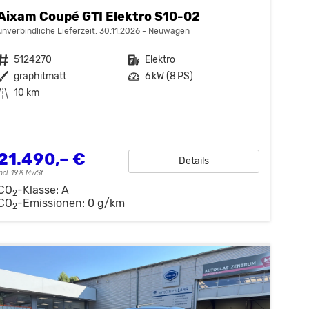
Aixam Coupé GTI Elektro S10-02
unverbindliche Lieferzeit:
30.11.2026
Neuwagen
Fahrzeugnr.
5124270
Kraftstoff
Elektro
Außenfarbe
graphitmatt
Leistung
6 kW (8 PS)
Kilometerstand
10 km
21.490,– €
Details
incl. 19% MwSt.
CO
-Klasse:
A
2
CO
-Emissionen:
0 g/km
2