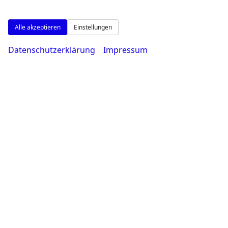
Alle akzeptieren
Einstellungen
Datenschutzerklärung
Impressum
Weitere Informationen zum offiziellen Kraf
dem 'Leitfaden über den offiziellen Kraftstof
allen Verkaufsst
© 202