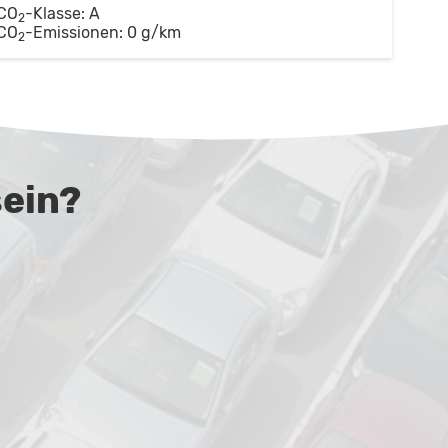
CO
-Klasse:
A
2
CO
-Emissionen:
0 g/km
2
sein?