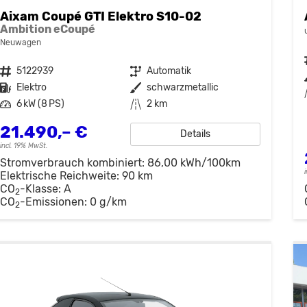
Aixam Coupé GTI Elektro S10-02
Ambition eCoupé
Neuwagen
Fahrzeugnr.
5122939
Getriebe
Automatik
Kraftstoff
Elektro
Außenfarbe
schwarzmetallic
Leistung
6 kW (8 PS)
Kilometerstand
2 km
21.490,– €
Details
incl. 19% MwSt.
Stromverbrauch kombiniert:
86,00 kWh/100km
Elektrische Reichweite:
90 km
CO
-Klasse:
A
2
CO
-Emissionen:
0 g/km
2