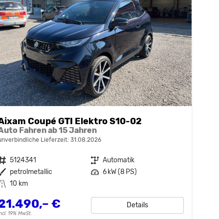
Aixam Coupé GTI Elektro S10-02
Auto Fahren ab 15 Jahren
unverbindliche Lieferzeit:
31.08.2026
Fahrzeugnr.
5124341
Getriebe
Automatik
Außenfarbe
petrolmetallic
Leistung
6 kW (8 PS)
Kilometerstand
10 km
21.490,– €
Details
incl. 19% MwSt.