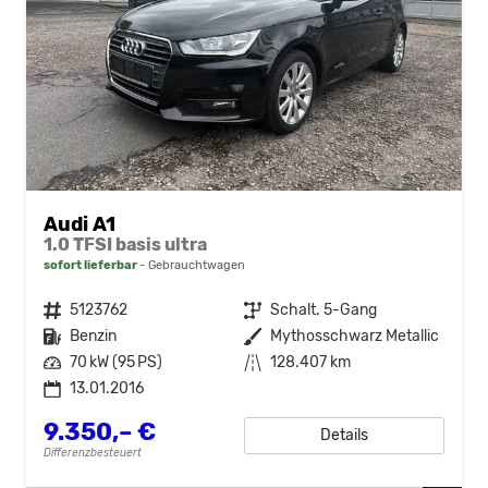
Audi A1
1.0 TFSI basis ultra
sofort lieferbar
Gebrauchtwagen
Fahrzeugnr.
5123762
Getriebe
Schalt. 5-Gang
Kraftstoff
Benzin
Außenfarbe
Mythosschwarz Metallic
Leistung
70 kW (95 PS)
Kilometerstand
128.407 km
13.01.2016
9.350,– €
Details
Differenzbesteuert