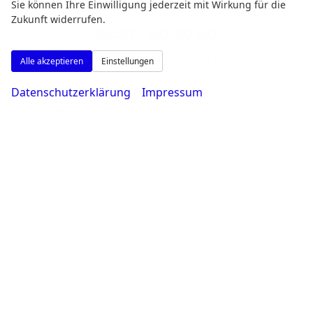
Sie können Ihre Einwilligung jederzeit mit Wirkung für die
Zukunft widerrufen.
0231 - 80 90 80
Wie können wir Ihnen helfen?
Alle akzeptieren
Einstellungen
Datenschutzerklärung
Impressum
Google Maps
Google Karte laden
Die Karte wird von Google Maps eingebettet.
Es gelten die
Datenschutzerklärungen
von Google.