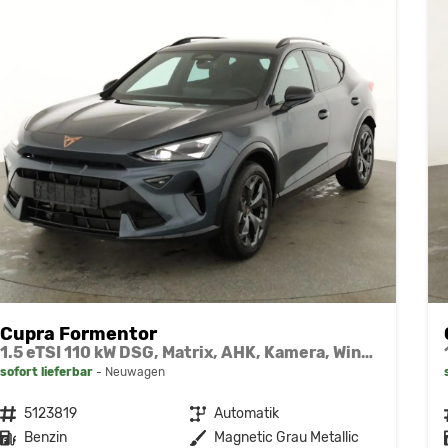
Cupra Formentor
1.5 eTSI 110 kW DSG, Matrix, AHK, Kamera, Winter, el. Klappe, 5 J.-Garantie
sofort lieferbar
Neuwagen
Fahrzeugnr.
5123819
Getriebe
Automatik
Kraftstoff
Benzin
Außenfarbe
Magnetic Grau Metallic