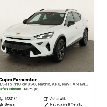
Cupra Formentor
1.5 eTSI 110 kW DSG, Matrix, AHK, Navi, AreaView, Side, el. Klappe, Winter, 5 J.-Garantie
sofort lieferbar
Neuwagen
Fahrzeugnr.
5123184
Getriebe
Automatik
Kraftstoff
Benzin
Außenfarbe
Nevada Weiß Metallic