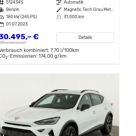
Fahrzeugnr.
5124345
Getriebe
Automatik
Kraftstoff
Benzin
Außenfarbe
Magnetic Tech Grau Metallic
Leistung
180 kW (245 PS)
Kilometerstand
31.000 km
01.07.2023
30.495,– €
Details
Differenzbesteuert
Verbrauch kombiniert:
7,70 l/100km
CO
-Emissionen:
174,00 g/km
2