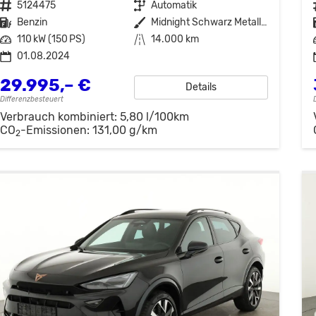
Fahrzeugnr.
5124475
Getriebe
Automatik
Kraftstoff
Benzin
Außenfarbe
Midnight Schwarz Metallic
Leistung
110 kW (150 PS)
Kilometerstand
14.000 km
01.08.2024
29.995,– €
Details
Differenzbesteuert
Verbrauch kombiniert:
5,80 l/100km
CO
-Emissionen:
131,00 g/km
2