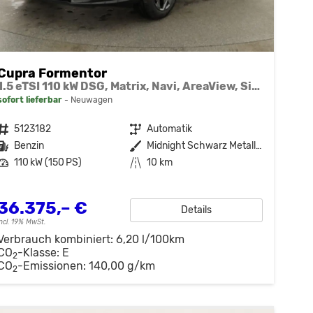
Cupra Formentor
1.5 eTSI 110 kW DSG, Matrix, Navi, AreaView, Side, Winter, el. Klappe, 5 J.-Garantie
sofort lieferbar
Neuwagen
Fahrzeugnr.
5123182
Getriebe
Automatik
Kraftstoff
Benzin
Außenfarbe
Midnight Schwarz Metallic
Leistung
110 kW (150 PS)
Kilometerstand
10 km
36.375,– €
Details
incl. 19% MwSt.
Verbrauch kombiniert:
6,20 l/100km
CO
-Klasse:
E
2
CO
-Emissionen:
140,00 g/km
2