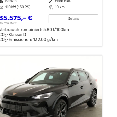
Kraftstoff
Benzin
Außenfarbe
Fiord Blau
Leistung
110 kW (150 PS)
Kilometerstand
10 km
35.575,– €
Details
incl. 19% MwSt.
Verbrauch kombiniert:
5,80 l/100km
CO
-Klasse:
D
2
CO
-Emissionen:
132,00 g/km
2