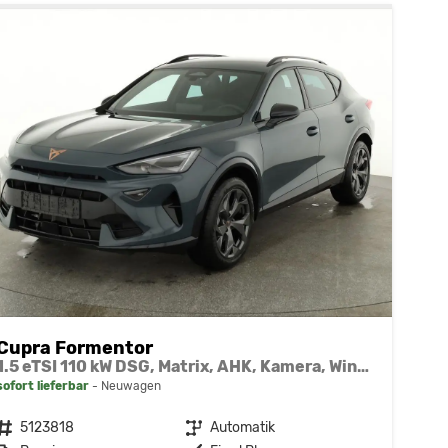
Cupra Formentor
1.5 eTSI 110 kW DSG, Matrix, AHK, Kamera, Winter, el. Klappe, 5 J.-Garantie
sofort lieferbar
Neuwagen
Fahrzeugnr.
5123818
Getriebe
Automatik