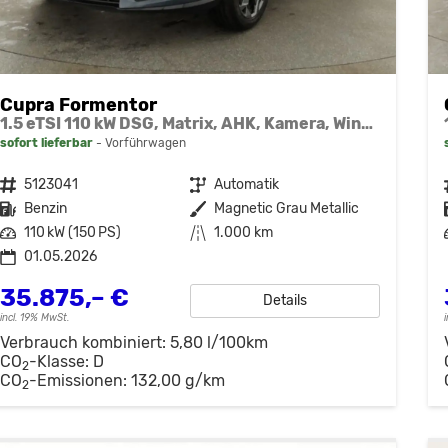
Cupra Formentor
1.5 eTSI 110 kW DSG, Matrix, AHK, Kamera, Winter, el. Klappe, 5 J.-Garantie
sofort lieferbar
Vorführwagen
Fahrzeugnr.
5123041
Getriebe
Automatik
Kraftstoff
Benzin
Außenfarbe
Magnetic Grau Metallic
Leistung
110 kW (150 PS)
Kilometerstand
1.000 km
01.05.2026
35.875,– €
Details
incl. 19% MwSt.
Verbrauch kombiniert:
5,80 l/100km
CO
-Klasse:
D
2
CO
-Emissionen:
132,00 g/km
2