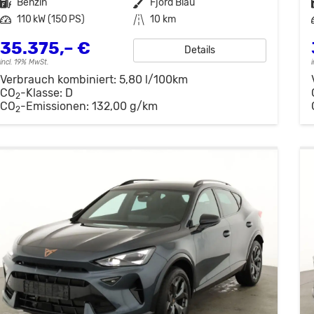
Kraftstoff
Benzin
Außenfarbe
Fjord Blau
Leistung
110 kW (150 PS)
Kilometerstand
10 km
35.375,– €
Details
incl. 19% MwSt.
Verbrauch kombiniert:
5,80 l/100km
CO
-Klasse:
D
2
CO
-Emissionen:
132,00 g/km
2