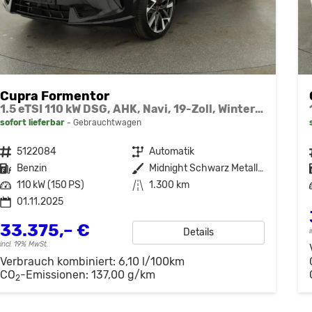
Cupra Formentor
1.5 eTSI 110 kW DSG, AHK, Navi, 19-Zoll, Winterpaket
sofort lieferbar
Gebrauchtwagen
Fahrzeugnr.
5122084
Getriebe
Automatik
Kraftstoff
Benzin
Außenfarbe
Midnight Schwarz Metallic
Leistung
110 kW (150 PS)
Kilometerstand
1.300 km
01.11.2025
33.375,– €
Details
incl. 19% MwSt.
Verbrauch kombiniert:
6,10 l/100km
CO
-Emissionen:
137,00 g/km
2