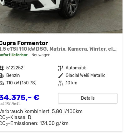
Cupra Formentor
1.5 eTSI 110 kW DSG, Matrix, Kamera, Winter, el. Klappe, 5 J.-Garantie
sofort lieferbar
Neuwagen
Fahrzeugnr.
5122252
Getriebe
Automatik
Kraftstoff
Benzin
Außenfarbe
Glacial Weiß Metallic
Leistung
110 kW (150 PS)
Kilometerstand
10 km
34.375,– €
Details
incl. 19% MwSt.
Verbrauch kombiniert:
5,80 l/100km
CO
-Klasse:
D
2
CO
-Emissionen:
131,00 g/km
2