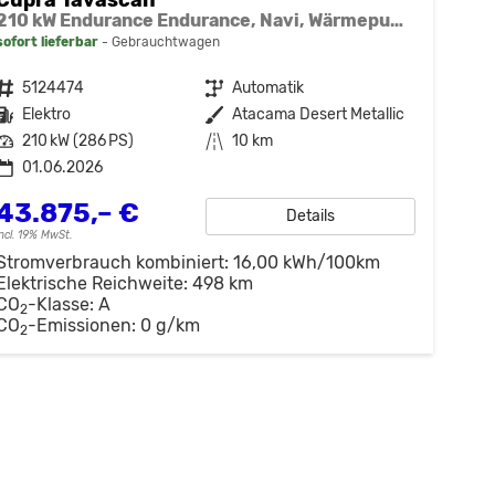
210 kW Endurance Endurance, Navi, Wärmepumpe, Kamera, el. Klappe, 19-Zoll, 3 J.-Garantie
sofort lieferbar
Gebrauchtwagen
Fahrzeugnr.
5124474
Getriebe
Automatik
Kraftstoff
Elektro
Außenfarbe
Atacama Desert Metallic
Leistung
210 kW (286 PS)
Kilometerstand
10 km
01.06.2026
43.875,– €
Details
incl. 19% MwSt.
Stromverbrauch kombiniert:
16,00 kWh/100km
Elektrische Reichweite:
498 km
CO
-Klasse:
A
2
CO
-Emissionen:
0 g/km
2