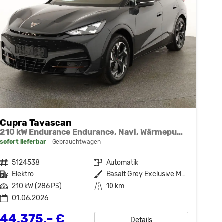
Cupra Tavascan
210 kW Endurance Endurance, Navi, Wärmepumpe, Kamera, el. Klappe, 19-Zoll, 3 J.-Garantie
sofort lieferbar
Gebrauchtwagen
Fahrzeugnr.
5124538
Getriebe
Automatik
Kraftstoff
Elektro
Außenfarbe
Basalt Grey Exclusive Metallic
Leistung
210 kW (286 PS)
Kilometerstand
10 km
01.06.2026
44.375,– €
Details