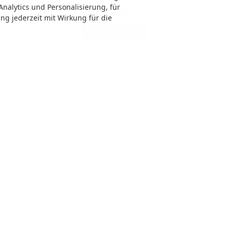
Analytics und Personalisierung, für
Google Maps
ung jederzeit mit Wirkung für die
Google Karte laden
Die Karte wird von Google Maps eingebettet.
Es gelten die
Datenschutzerklärungen
von Google.
Anmelden
FAQ
Impressum
Datenschutz
Cookie-Einstellungen
tstoffverbrauch und zu den offiziellen spezifischen CO
-Emissionen und gegebenenfal
2
fverbrauch, die offiziellen spezifischen CO
-Emissionen und den offiziellen Stromver
2
ellen und bei der 'Deutschen Automobil Treuhand GmbH' unentgeltlich erhältlich ist 