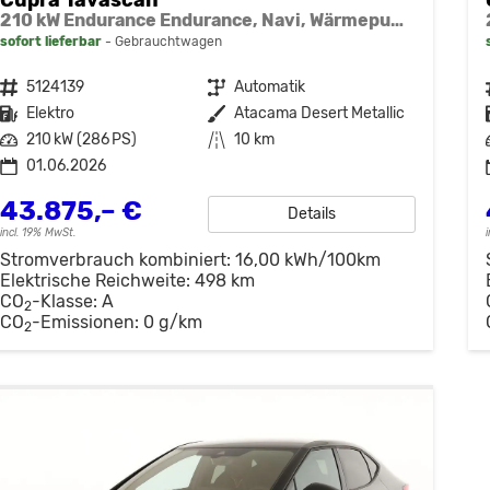
210 kW Endurance Endurance, Navi, Wärmepumpe, Kamera, el. Klappe, 19-Zoll, 3 J.-Garantie
sofort lieferbar
Gebrauchtwagen
Fahrzeugnr.
5124139
Getriebe
Automatik
Kraftstoff
Elektro
Außenfarbe
Atacama Desert Metallic
Leistung
210 kW (286 PS)
Kilometerstand
10 km
01.06.2026
43.875,– €
Details
incl. 19% MwSt.
Stromverbrauch kombiniert:
16,00 kWh/100km
Elektrische Reichweite:
498 km
CO
-Klasse:
A
2
CO
-Emissionen:
0 g/km
2