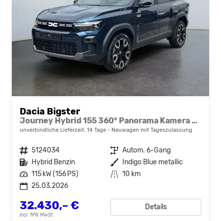
Dacia Bigster
Journey Hybrid 155 360° Panorama Kamera el.Heckklappe Tote Winkel Navi el Heckklappe 2 x Einparkhilfe 19 Zoll Felgen
unverbindliche Lieferzeit:
14 Tage
Neuwagen mit Tageszulassung
Fahrzeugnr.
5124034
Getriebe
Autom. 6-Gang
Kraftstoff
Hybrid Benzin
Außenfarbe
Indigo Blue metallic
Leistung
115 kW (156 PS)
Kilometerstand
10 km
25.03.2026
32.430,– €
Details
incl. 19% MwSt.