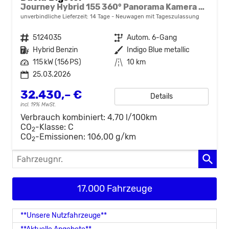
Journey Hybrid 155 360° Panorama Kamera el.Heckklappe Tote Winkel Navi el Heckklappe 2 x Einparkhilfe 19 Zoll Felgen
unverbindliche Lieferzeit:
14 Tage
Neuwagen mit Tageszulassung
Fahrzeugnr.
5124035
Getriebe
Autom. 6-Gang
Kraftstoff
Hybrid Benzin
Außenfarbe
Indigo Blue metallic
Leistung
115 kW (156 PS)
Kilometerstand
10 km
25.03.2026
32.430,– €
Details
incl. 19% MwSt.
Verbrauch kombiniert:
4,70 l/100km
CO
-Klasse:
C
2
CO
-Emissionen:
106,00 g/km
2
Fahrzeugnr.
17.000 Fahrzeuge
**Unsere Nutzfahrzeuge**