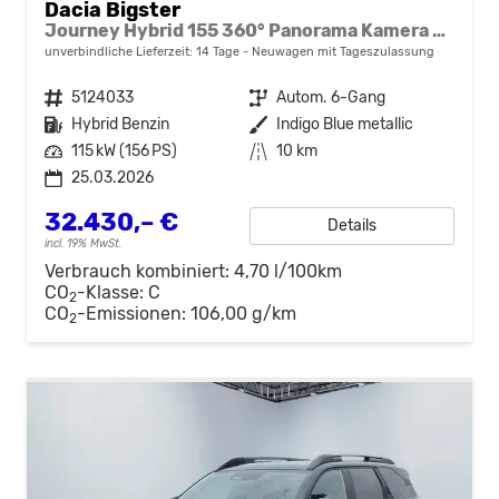
Dacia Bigster
Journey Hybrid 155 360° Panorama Kamera el.Heckklappe Tote Winkel Navi el Heckklappe 2 x Einparkhilfe 19 Zoll Felgen
unverbindliche Lieferzeit:
14 Tage
Neuwagen mit Tageszulassung
Fahrzeugnr.
5124033
Getriebe
Autom. 6-Gang
Kraftstoff
Hybrid Benzin
Außenfarbe
Indigo Blue metallic
Leistung
115 kW (156 PS)
Kilometerstand
10 km
25.03.2026
32.430,– €
Details
incl. 19% MwSt.
Verbrauch kombiniert:
4,70 l/100km
CO
-Klasse:
C
2
CO
-Emissionen:
106,00 g/km
2