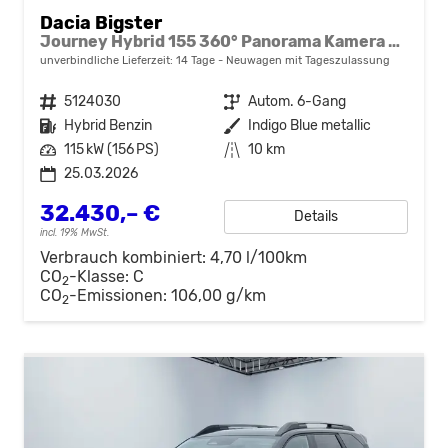
Dacia Bigster
Journey Hybrid 155 360° Panorama Kamera el.Heckklappe Tote Winkel Navi el Heckklappe 2 x Einparkhilfe 19 Zoll Felgen
unverbindliche Lieferzeit:
14 Tage
Neuwagen mit Tageszulassung
Fahrzeugnr.
5124030
Getriebe
Autom. 6-Gang
Kraftstoff
Hybrid Benzin
Außenfarbe
Indigo Blue metallic
Leistung
115 kW (156 PS)
Kilometerstand
10 km
25.03.2026
32.430,– €
Details
incl. 19% MwSt.
Verbrauch kombiniert:
4,70 l/100km
CO
-Klasse:
C
2
CO
-Emissionen:
106,00 g/km
2