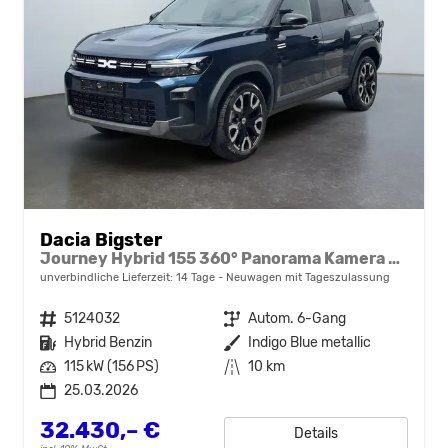
Dacia Bigster
Journey Hybrid 155 360° Panorama Kamera el.Heckklappe Tote Winkel Navi el Heckklappe 2 x Einparkhilfe 19 Zoll Felgen
unverbindliche Lieferzeit:
14 Tage
Neuwagen mit Tageszulassung
Fahrzeugnr.
5124032
Getriebe
Autom. 6-Gang
Kraftstoff
Hybrid Benzin
Außenfarbe
Indigo Blue metallic
Leistung
115 kW (156 PS)
Kilometerstand
10 km
25.03.2026
32.430,– €
Details