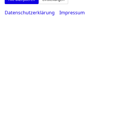
Datenschutzerklärung
Impressum
Montag bis Freitag
08:00-18:30 Uhr
Samstag
09:00-14:00 Uhr
Rufen Sie an