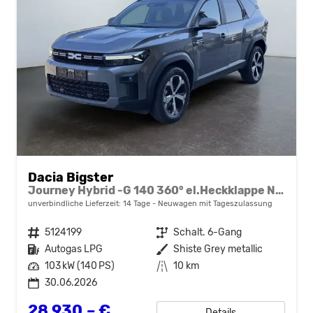
Dacia Bigster
Journey Hybrid -G 140 360° el.Heckklappe Navi el Heckklappe 2 x Einparkhilfe 18 Zoll Felgen
unverbindliche Lieferzeit:
14 Tage
Neuwagen mit Tageszulassung
Fahrzeugnr.
5124199
Getriebe
Schalt. 6-Gang
Kraftstoff
Autogas LPG
Außenfarbe
Shiste Grey metallic
Leistung
103 kW (140 PS)
Kilometerstand
10 km
30.06.2026
28.930,– €
Details