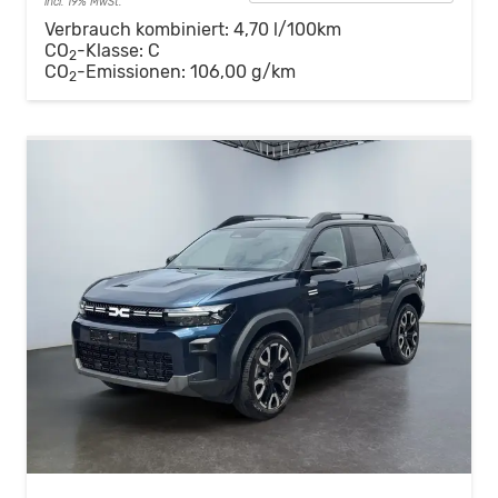
incl. 19% MwSt.
Verbrauch kombiniert:
4,70 l/100km
CO
-Klasse:
C
2
CO
-Emissionen:
106,00 g/km
2