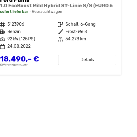
1.0 EcoBoost Mild Hybrid ST-Linie S/S (EURO 6
sofort lieferbar
Gebrauchtwagen
Fahrzeugnr.
5123906
Getriebe
Schalt. 6-Gang
Kraftstoff
Benzin
Außenfarbe
Frost-Weiß
Leistung
92 kW (125 PS)
Kilometerstand
54.278 km
24.08.2022
18.490,– €
Details
Differenzbesteuert