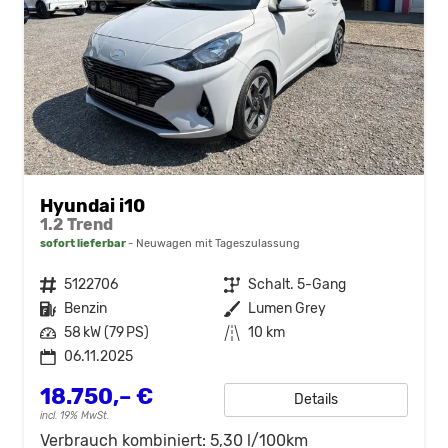
Hyundai i10
1.2 Trend
sofort lieferbar
Neuwagen mit Tageszulassung
Fahrzeugnr.
5122706
Getriebe
Schalt. 5-Gang
Kraftstoff
Benzin
Außenfarbe
Lumen Grey
Leistung
58 kW (79 PS)
Kilometerstand
10 km
06.11.2025
18.750,– €
Details
incl. 19% MwSt.
Verbrauch kombiniert:
5,30 l/100km