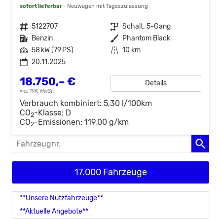
sofort lieferbar
Neuwagen mit Tageszulassung
Fahrzeugnr.
5122707
Getriebe
Schalt. 5-Gang
Kraftstoff
Benzin
Außenfarbe
Phantom Black
Leistung
58 kW (79 PS)
Kilometerstand
10 km
20.11.2025
18.750,– €
Details
incl. 19% MwSt.
Verbrauch kombiniert:
5,30 l/100km
CO
-Klasse:
D
2
CO
-Emissionen:
119,00 g/km
2
Fahrzeugnr.
17.000 Fahrzeuge
**Unsere Nutzfahrzeuge**
**Aktuelle Angebote**