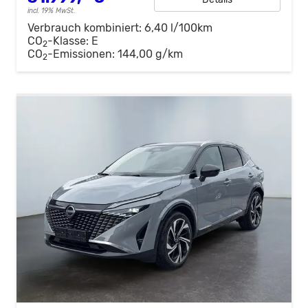
incl. 19% MwSt.
Verbrauch kombiniert:
6,40 l/100km
CO
-Klasse:
E
2
CO
-Emissionen:
144,00 g/km
2