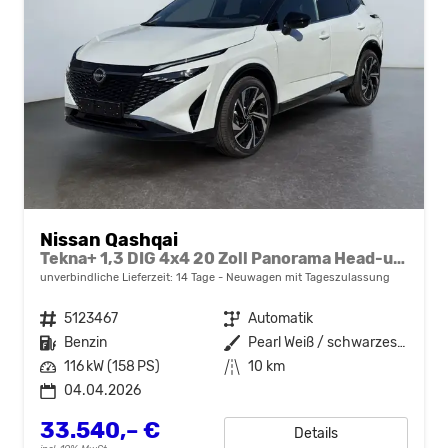
Nissan Qashqai
Tekna+ 1,3 DIG 4x4 20 Zoll Panorama Head-up 360° Leder Massage Navi el Heckklappe
unverbindliche Lieferzeit:
14 Tage
Neuwagen mit Tageszulassung
Fahrzeugnr.
5123467
Getriebe
Automatik
Kraftstoff
Benzin
Außenfarbe
Pearl Weiß / schwarzes Dach
Leistung
116 kW (158 PS)
Kilometerstand
10 km
04.04.2026
33.540,– €
Details