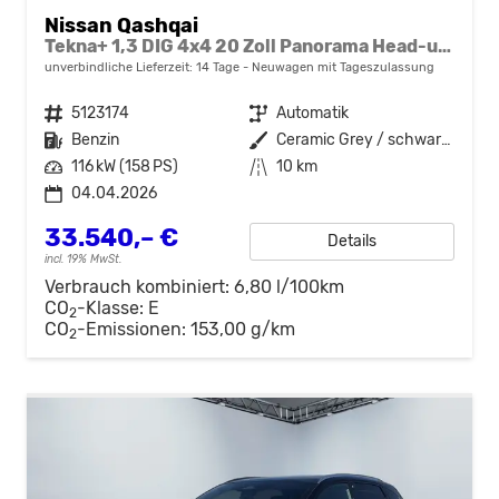
Nissan Qashqai
Tekna+ 1,3 DIG 4x4 20 Zoll Panorama Head-up 360° Leder Massage Navi el Heckklappe
unverbindliche Lieferzeit:
14 Tage
Neuwagen mit Tageszulassung
Fahrzeugnr.
5123174
Getriebe
Automatik
Kraftstoff
Benzin
Außenfarbe
Ceramic Grey / schwarzes Dach
Leistung
116 kW (158 PS)
Kilometerstand
10 km
04.04.2026
33.540,– €
Details
incl. 19% MwSt.
Verbrauch kombiniert:
6,80 l/100km
CO
-Klasse:
E
2
CO
-Emissionen:
153,00 g/km
2