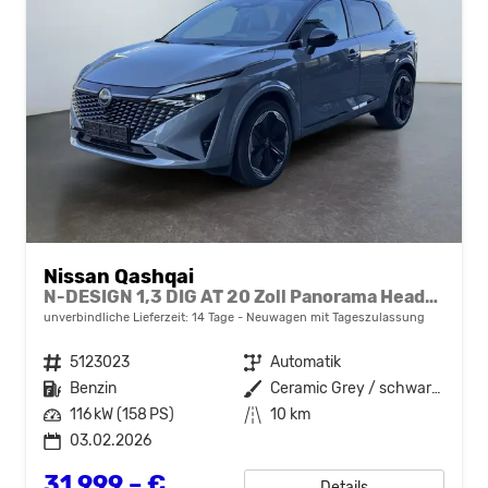
Nissan Qashqai
N-DESIGN 1,3 DIG AT 20 Zoll Panorama Head-up 360° Alcantara Navi el Heckklappe
unverbindliche Lieferzeit:
14 Tage
Neuwagen mit Tageszulassung
Fahrzeugnr.
5123023
Getriebe
Automatik
Kraftstoff
Benzin
Außenfarbe
Ceramic Grey / schwarzes Dach
Leistung
116 kW (158 PS)
Kilometerstand
10 km
03.02.2026
31.999,– €
Details