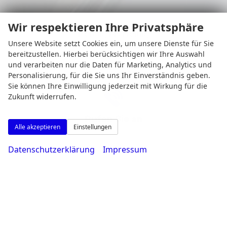
Wir respektieren Ihre Privatsphäre
Montag bis Freitag
Unsere Website setzt Cookies ein, um unsere Dienste für Sie
08:00-18:30 Uhr
bereitzustellen. Hierbei berücksichtigen wir Ihre Auswahl
Samstag
und verarbeiten nur die Daten für Marketing, Analytics und
09:00-14:00 Uhr
Personalisierung, für die Sie uns Ihr Einverständnis geben.
Sie können Ihre Einwilligung jederzeit mit Wirkung für die
Zukunft widerrufen.
Rufen Sie an
Alle akzeptieren
Einstellungen
Datenschutzerklärung
Impressum
0231 - 80 90 80