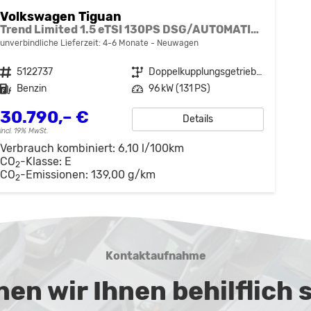
Volkswagen Tiguan
Trend Limited 1.5 eTSI 130PS DSG/AUTOMATIK, 17" Alu, ACC-Tempomat, LED-Scheinwerfer, Parksensoren vo/hi, Rückfahrkamera, Digital Cockpit Pro, Radio Ready2Discover 12,9" + App-Connect, Climatronic, M-Lederlenkrad, Dachreling
unverbindliche Lieferzeit: 4-6 Monate
Neuwagen
Fahrzeugnr.
5122737
Getriebe
Doppelkupplungsgetriebe (DSG)
Kraftstoff
Benzin
Leistung
96 kW (131 PS)
30.790,– €
Details
incl. 19% MwSt.
Verbrauch kombiniert:
6,10 l/100km
CO
-Klasse:
E
2
CO
-Emissionen:
139,00 g/km
2
Kontaktaufnahme
en wir Ihnen behilflich 