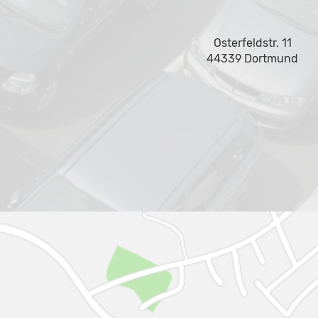
Osterfeldstr. 11
44339 Dortmund