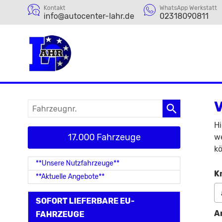
Kontakt
WhatsApp Werkstatt
info@autocenter-lahr.de
02318090811
V
Fahrzeugnr.
Hi
17.000 Fahrzeuge
we
kö
**Unsere Nutzfahrzeuge**
K
**Aktuelle Angebote**
SOFORT LIEFERBARE EU-
A
FAHRZEUGE