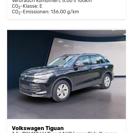
Verbrauch kombiniert:
6,00 l/100km
CO
-Klasse:
E
2
CO
-Emissionen:
136,00 g/km
2
Volkswagen Tiguan