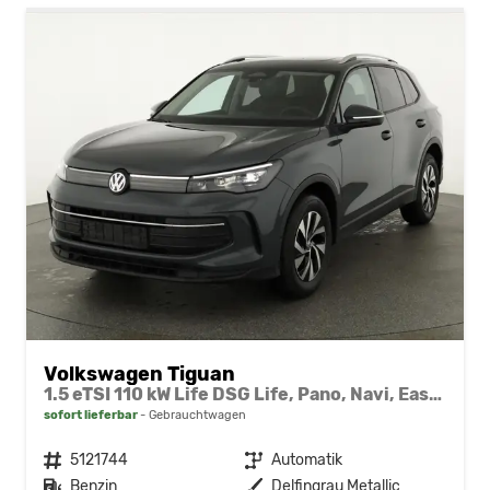
Volkswagen Tiguan
1.5 eTSI 110 kW Life DSG Life, Pano, Navi, EasyOpen, LED-Plus, 5 J.-Garantie
sofort lieferbar
Gebrauchtwagen
Fahrzeugnr.
5121744
Getriebe
Automatik
Kraftstoff
Benzin
Außenfarbe
Delfingrau Metallic