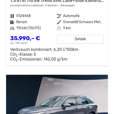
1.5 eTSI 110 kW Trend AHK Lane+Side Kamera SHZ
unverbindliche Lieferzeit:
3 Wochen
Neuwagen
Fahrzeugnr.
5124468
Getriebe
Automatik
Kraftstoff
Benzin
Außenfarbe
Grenaldill Schwarz Metallic
Leistung
110 kW (150 PS)
Kilometerstand
9 km
35.990,– €
Details
incl. 19% MwSt.
Verbrauch kombiniert:
6,20 l/100km
CO
-Klasse:
E
2
CO
-Emissionen:
142,00 g/km
2