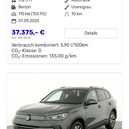
Fahrzeugnr.
5121777
Getriebe
Automatik
Kraftstoff
Benzin
Außenfarbe
Uranograu
Leistung
110 kW (150 PS)
Kilometerstand
10 km
01.09.2025
37.375,– €
Details
incl. 19% MwSt.
Verbrauch kombiniert:
5,90 l/100km
CO
-Klasse:
D
2
CO
-Emissionen:
135,00 g/km
2