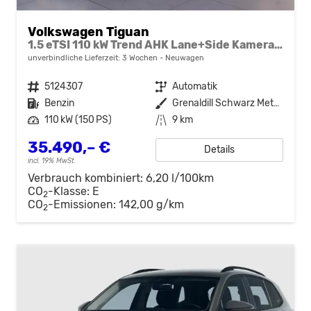
Volkswagen Tiguan
1.5 eTSI 110 kW Trend AHK Lane+Side Kamera VZE
unverbindliche Lieferzeit:
3 Wochen
Neuwagen
Fahrzeugnr.
5124307
Getriebe
Automatik
Kraftstoff
Benzin
Außenfarbe
Grenaldill Schwarz Metallic
Leistung
110 kW (150 PS)
Kilometerstand
9 km
35.490,– €
Details
incl. 19% MwSt.
Verbrauch kombiniert:
6,20 l/100km
CO
-Klasse:
E
2
CO
-Emissionen:
142,00 g/km
2