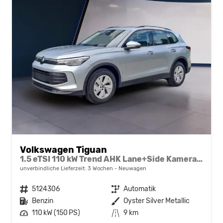
Volkswagen Tiguan
1.5 eTSI 110 kW Trend AHK Lane+Side Kamera VZE
unverbindliche Lieferzeit:
3 Wochen
Neuwagen
Fahrzeugnr.
5124306
Getriebe
Automatik
Kraftstoff
Benzin
Außenfarbe
Oyster Silver Metallic
Leistung
110 kW (150 PS)
Kilometerstand
9 km