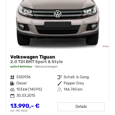
Volkswagen Tiguan
2.0 TDI BMT Sport & Style
sofort lieferbar
Gebrauchtwagen
Fahrzeugnr.
5120936
Getriebe
Schalt. 6-Gang
Kraftstoff
Diesel
Außenfarbe
Pepper Grey
Leistung
103 kW (140 PS)
Kilometerstand
146.745 km
30.03.2015
13.990,– €
Details
incl. 19% MwSt.