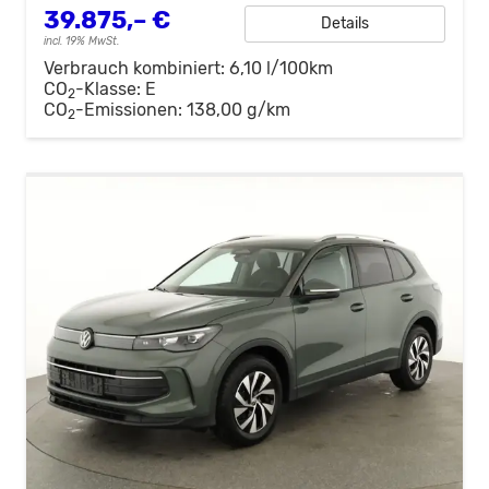
39.875,– €
Details
incl. 19% MwSt.
Verbrauch kombiniert:
6,10 l/100km
CO
-Klasse:
E
2
CO
-Emissionen:
138,00 g/km
2