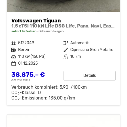
Volkswagen Tiguan
1.5 eTSI 110 kW Life DSG Life, Pano, Navi, EasyOpen, LED-Plus, 5 J.-Garantie
sofort lieferbar
Gebrauchtwagen
Fahrzeugnr.
5122049
Getriebe
Automatik
Kraftstoff
Benzin
Außenfarbe
Cipressino Grün Metallic
Leistung
110 kW (150 PS)
Kilometerstand
10 km
01.12.2025
38.875,– €
Details
incl. 19% MwSt.
Verbrauch kombiniert:
5,90 l/100km
CO
-Klasse:
D
2
CO
-Emissionen:
135,00 g/km
2