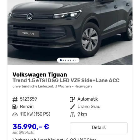
Volkswagen Tiguan
Trend 1.5 eTSI DSG LED VZE Side+Lane ACC
unverbindliche Lieferzeit:
3 Wochen
Neuwagen
Fahrzeugnr.
5123359
Getriebe
Automatik
Kraftstoff
Benzin
Außenfarbe
Urano Grau
Leistung
110 kW (150 PS)
Kilometerstand
9 km
35.990,– €
Details
incl. 19% MwSt.