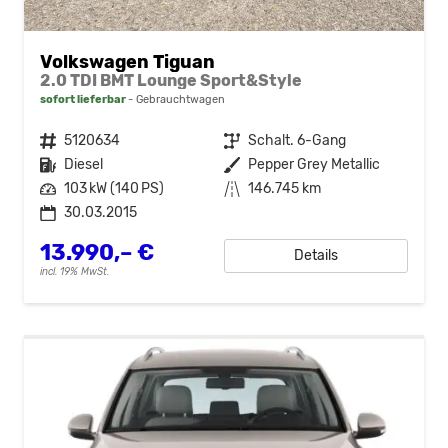
Volkswagen Tiguan
2.0 TDI BMT Lounge Sport&Style
sofort lieferbar
Gebrauchtwagen
Fahrzeugnr.
5120634
Getriebe
Schalt. 6-Gang
Kraftstoff
Diesel
Außenfarbe
Pepper Grey Metallic
Leistung
103 kW (140 PS)
Kilometerstand
146.745 km
30.03.2015
13.990,– €
Details
incl. 19% MwSt.