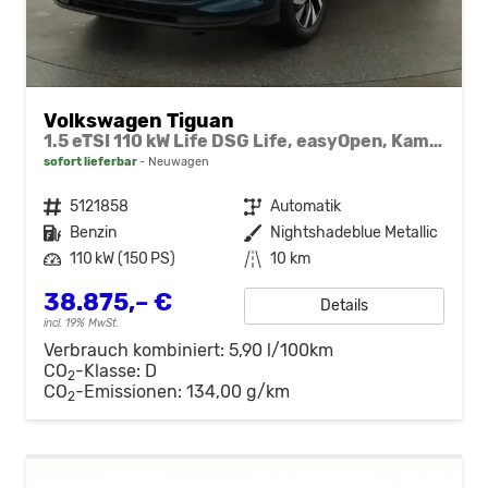
Volkswagen Tiguan
1.5 eTSI 110 kW Life DSG Life, easyOpen, Kamera, LED-Plus, Winterpaket
sofort lieferbar
Neuwagen
Fahrzeugnr.
5121858
Getriebe
Automatik
Kraftstoff
Benzin
Außenfarbe
Nightshadeblue Metallic
Leistung
110 kW (150 PS)
Kilometerstand
10 km
38.875,– €
Details
incl. 19% MwSt.
Verbrauch kombiniert:
5,90 l/100km
CO
-Klasse:
D
2
CO
-Emissionen:
134,00 g/km
2