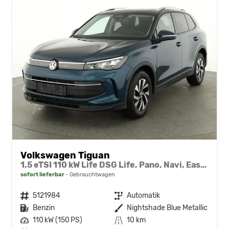
Volkswagen Tiguan
1.5 eTSI 110 kW Life DSG Life, Pano, Navi, EasyOpen, LED-Plus, 5 J.-Garantie
sofort lieferbar
Gebrauchtwagen
Fahrzeugnr.
5121984
Getriebe
Automatik
Kraftstoff
Benzin
Außenfarbe
Nightshade Blue Metallic
Leistung
110 kW (150 PS)
Kilometerstand
10 km