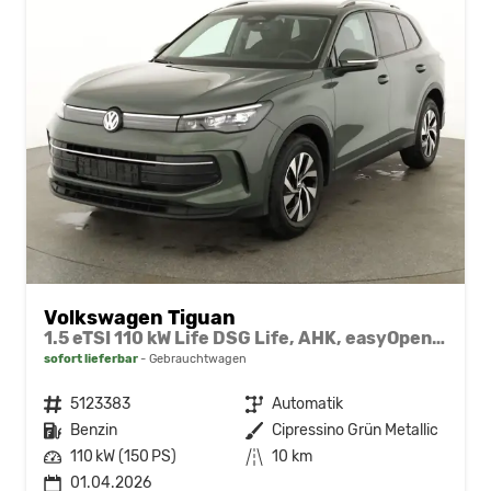
Volkswagen Tiguan
1.5 eTSI 110 kW Life DSG Life, AHK, easyOpen, Kamera, 5-J Garantie
sofort lieferbar
Gebrauchtwagen
Fahrzeugnr.
5123383
Getriebe
Automatik
Kraftstoff
Benzin
Außenfarbe
Cipressino Grün Metallic
Leistung
110 kW (150 PS)
Kilometerstand
10 km
01.04.2026