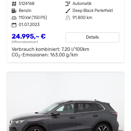
Fahrzeugnr.
5124168
Getriebe
Automatik
Kraftstoff
Benzin
Außenfarbe
Deep Black Perleffekt
Leistung
110 kW (150 PS)
Kilometerstand
91.800 km
01.07.2023
24.995,– €
Details
Differenzbesteuert
Verbrauch kombiniert:
7,20 l/100km
CO
-Emissionen:
163,00 g/km
2