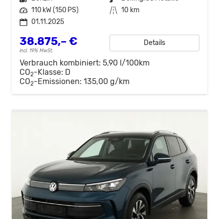
Leistung
110 kW (150 PS)
Kilometerstand
10 km
01.11.2025
38.875,– €
Details
incl. 19% MwSt.
Verbrauch kombiniert:
5,90 l/100km
CO
-Klasse:
D
2
CO
-Emissionen:
135,00 g/km
2