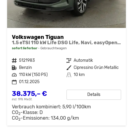
Volkswagen Tiguan
1.5 eTSI 110 kW Life DSG Life, Navi, easyOpen, Kamera, 5-J Garantie
sofort lieferbar
Gebrauchtwagen
Fahrzeugnr.
5121983
Getriebe
Automatik
Kraftstoff
Benzin
Außenfarbe
Cipressino Grün Metallic
Leistung
110 kW (150 PS)
Kilometerstand
10 km
01.12.2025
38.375,– €
Details
incl. 19% MwSt.
Verbrauch kombiniert:
5,90 l/100km
CO
-Klasse:
D
2
CO
-Emissionen:
134,00 g/km
2