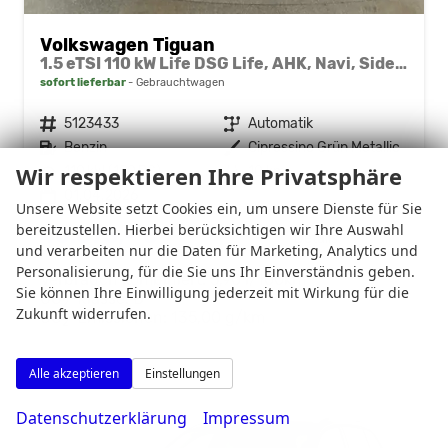
Volkswagen Tiguan
1.5 eTSI 110 kW Life DSG Life, AHK, Navi, Side, el. Klappe, LED-Plus, 5-J Garantie
sofort lieferbar
Gebrauchtwagen
Fahrzeugnr.
5123433
Getriebe
Automatik
Kraftstoff
Benzin
Außenfarbe
Cipressino Grün Metallic
Wir respektieren Ihre Privatsphäre
Leistung
110 kW (150 PS)
Kilometerstand
10 km
01.04.2026
Unsere Website setzt Cookies ein, um unsere Dienste für Sie
bereitzustellen. Hierbei berücksichtigen wir Ihre Auswahl
40.875,– €
Details
und verarbeiten nur die Daten für Marketing, Analytics und
incl. 19% MwSt.
Personalisierung, für die Sie uns Ihr Einverständnis geben.
Verbrauch kombiniert:
5,90 l/100km
Sie können Ihre Einwilligung jederzeit mit Wirkung für die
CO
-Klasse:
D
2
Zukunft widerrufen.
CO
-Emissionen:
135,00 g/km
2
Alle akzeptieren
Einstellungen
Datenschutzerklärung
Impressum