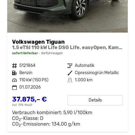
Volkswagen Tiguan
1.5 eTSI 110 kW Life DSG Life, easyOpen, Kamera, LED-Plus, Winterpaket
sofort lieferbar
Vorführwagen
Fahrzeugnr.
5121864
Getriebe
Automatik
Kraftstoff
Benzin
Außenfarbe
Cipressinogrün Metallic
Leistung
110 kW (150 PS)
Kilometerstand
1.000 km
01.07.2026
37.875,– €
Details
incl. 19% MwSt.
Verbrauch kombiniert:
5,90 l/100km
CO
-Klasse:
D
2
CO
-Emissionen:
134,00 g/km
2