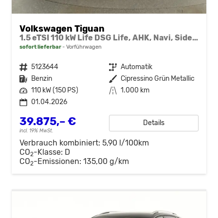
Volkswagen Tiguan
1.5 eTSI 110 kW Life DSG Life, AHK, Navi, Side, el. Klappe, LED-Plus, 5-J Garantie
sofort lieferbar
Vorführwagen
Fahrzeugnr.
5123644
Getriebe
Automatik
Kraftstoff
Benzin
Außenfarbe
Cipressino Grün Metallic
Leistung
110 kW (150 PS)
Kilometerstand
1.000 km
01.04.2026
39.875,– €
Details
incl. 19% MwSt.
Verbrauch kombiniert:
5,90 l/100km
CO
-Klasse:
D
2
CO
-Emissionen:
135,00 g/km
2