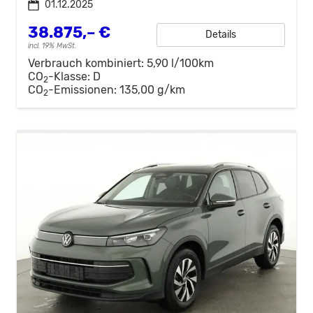
01.12.2025
38.875,– €
Details
incl. 19% MwSt.
Verbrauch kombiniert:
5,90 l/100km
CO
-Klasse:
D
2
CO
-Emissionen:
135,00 g/km
2