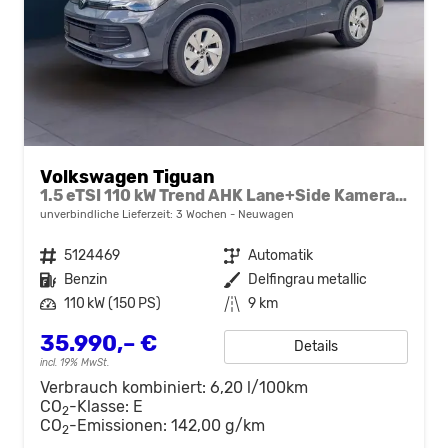
Volkswagen Tiguan
1.5 eTSI 110 kW Trend AHK Lane+Side Kamera SHZ
unverbindliche Lieferzeit:
3 Wochen
Neuwagen
Fahrzeugnr.
5124469
Getriebe
Automatik
Kraftstoff
Benzin
Außenfarbe
Delfingrau metallic
Leistung
110 kW (150 PS)
Kilometerstand
9 km
35.990,– €
Details
incl. 19% MwSt.
Verbrauch kombiniert:
6,20 l/100km
CO
-Klasse:
E
2
CO
-Emissionen:
142,00 g/km
2