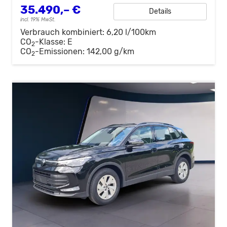
35.490,– €
Details
incl. 19% MwSt.
Verbrauch kombiniert:
6,20 l/100km
CO
-Klasse:
E
2
CO
-Emissionen:
142,00 g/km
2