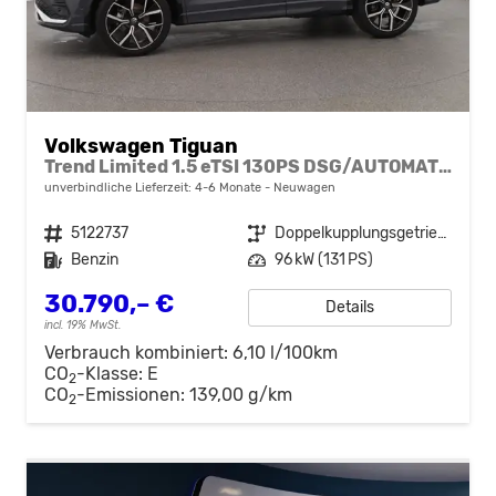
Volkswagen Tiguan
Trend Limited 1.5 eTSI 130PS DSG/AUTOMATIK, 17" Alu, ACC-Tempomat, LED-Scheinwerfer, Parksensoren vo/hi, Rückfahrkamera, Digital Cockpit Pro, Radio Ready2Discover 12,9" + App-Connect, Climatronic, M-Lederlenkrad, Dachreling
unverbindliche Lieferzeit: 4-6 Monate
Neuwagen
Fahrzeugnr.
5122737
Getriebe
Doppelkupplungsgetriebe (DSG)
Kraftstoff
Benzin
Leistung
96 kW (131 PS)
30.790,– €
Details
incl. 19% MwSt.
Verbrauch kombiniert:
6,10 l/100km
CO
-Klasse:
E
2
CO
-Emissionen:
139,00 g/km
2