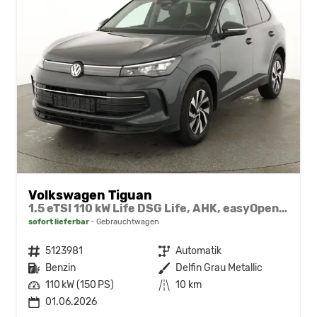
Volkswagen Tiguan
1.5 eTSI 110 kW Life DSG Life, AHK, easyOpen, Kamera, 5-J Garantie
sofort lieferbar
Gebrauchtwagen
Fahrzeugnr.
5123981
Getriebe
Automatik
Kraftstoff
Benzin
Außenfarbe
Delfin Grau Metallic
Leistung
110 kW (150 PS)
Kilometerstand
10 km
01.06.2026