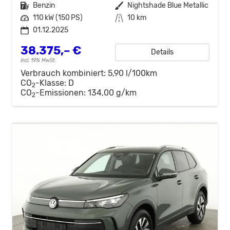
Kraftstoff
Benzin
Außenfarbe
Nightshade Blue Metallic
Leistung
110 kW (150 PS)
Kilometerstand
10 km
01.12.2025
38.375,– €
Details
incl. 19% MwSt.
Verbrauch kombiniert:
5,90 l/100km
CO
-Klasse:
D
2
CO
-Emissionen:
134,00 g/km
2