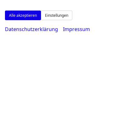
0231 - 80 90 80
Wie können wir Ihnen helfen?
Alle akzeptieren
Einstellungen
Datenschutzerklärung
Impressum
Google Maps
Google Karte laden
Die Karte wird von Google Maps eingebettet.
Es gelten die
Datenschutzerklärungen
von Google.