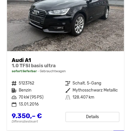
Audi A1
1.0 TFSI basis ultra
sofort lieferbar
Gebrauchtwagen
Fahrzeugnr.
5123762
Getriebe
Schalt. 5-Gang
Kraftstoff
Benzin
Außenfarbe
Mythosschwarz Metallic
Leistung
70 kW (95 PS)
Kilometerstand
128.407 km
13.01.2016
9.350,– €
Details
Differenzbesteuert