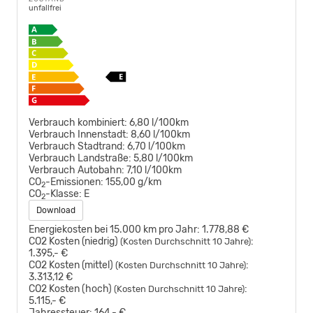
unfallfrei
Verbrauch kombiniert:
6,80 l/100km
Verbrauch Innenstadt:
8,60 l/100km
Verbrauch Stadtrand:
6,70 l/100km
Verbrauch Landstraße:
5,80 l/100km
Verbrauch Autobahn:
7,10 l/100km
CO
-Emissionen:
155,00 g/km
2
CO
-Klasse:
E
2
Download
Energiekosten bei 15.000 km pro Jahr:
1.778,88 €
CO2 Kosten (niedrig)
:
(Kosten Durchschnitt 10 Jahre)
1.395,- €
CO2 Kosten (mittel)
:
(Kosten Durchschnitt 10 Jahre)
3.313,12 €
CO2 Kosten (hoch)
:
(Kosten Durchschnitt 10 Jahre)
5.115,- €
Jahressteuer:
164,- €