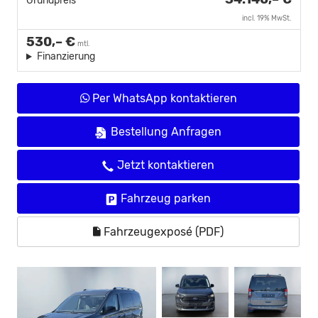
Grundpreis
incl. 19% MwSt.
530,– €
mtl.
Finanzierung
Per WhatsApp kontaktieren
Bestellung Anfragen
Jetzt kontaktieren
Fahrzeug parken
Fahrzeugexposé (PDF)