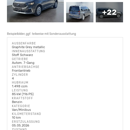
+22
Beispielbilder, ggf. teilweise mit Sonderausstattung
AUSSENFARBE
Graphite Grey metallic
INNENAUSSTATTUNG
Stoff Schwarz
GETRIEBE
Autom. 7-Gang
ANTRIEBSACHSE
Frontantrieb
ZYLINDER
4
HUBRAUM
1.498 ccm
LEISTUNG
85 kW (116 PS)
KRAFTSTOFF
Benzin
KATEGORIE
Van/Minibus
KILOMETERSTAND
10 km
ERSTZULASSUNG
05.05.2026
ZUSTAND