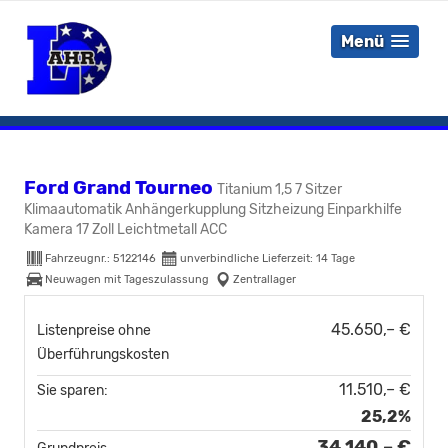
Menü
Ford Grand Tourneo
Titanium 1,5 7 Sitzer
Klimaautomatik Anhängerkupplung Sitzheizung Einparkhilfe
Kamera 17 Zoll Leichtmetall ACC
Fahrzeugnr.:
5122146
unverbindliche Lieferzeit:
14 Tage
Neuwagen mit Tageszulassung
Zentrallager
45.650,– €
Listenpreise ohne
Überführungskosten
11.510,– €
Sie sparen:
25,2%
34.140,– €