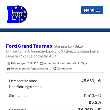
Menü
Ford Grand Tourneo
Titanium 1,5 7 Sitzer
Klimaautomatik Anhängerkupplung Sitzheizung Einparkhilfe
Kamera 17 Zoll Leichtmetall ACC
Fahrzeugnr.:
5122150
unverbindliche Lieferzeit:
14 Tage
Neuwagen mit Tageszulassung
Zentrallager
45.650,– €
Listenpreise ohne
Überführungskosten
11.510,– €
Sie sparen:
25,2%
34.140,– €