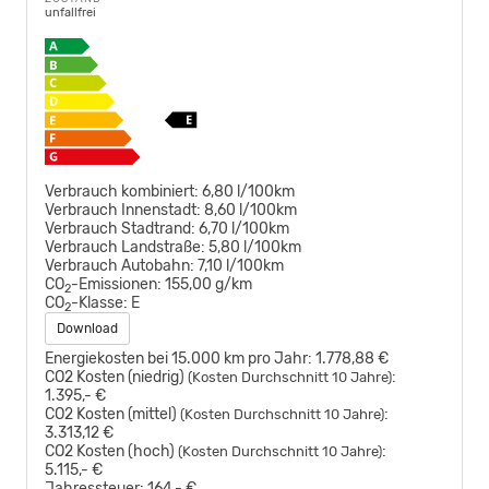
unfallfrei
Verbrauch kombiniert:
6,80 l/100km
Verbrauch Innenstadt:
8,60 l/100km
Verbrauch Stadtrand:
6,70 l/100km
Verbrauch Landstraße:
5,80 l/100km
Verbrauch Autobahn:
7,10 l/100km
CO
-Emissionen:
155,00 g/km
2
CO
-Klasse:
E
2
Download
Energiekosten bei 15.000 km pro Jahr:
1.778,88 €
CO2 Kosten (niedrig)
:
(Kosten Durchschnitt 10 Jahre)
1.395,- €
CO2 Kosten (mittel)
:
(Kosten Durchschnitt 10 Jahre)
3.313,12 €
CO2 Kosten (hoch)
:
(Kosten Durchschnitt 10 Jahre)
5.115,- €
Jahressteuer:
164,- €