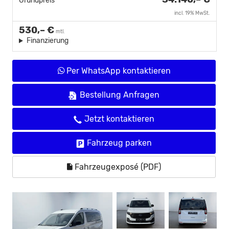
Grundpreis
incl. 19% MwSt.
530,– €
mtl.
Finanzierung
Per WhatsApp kontaktieren
Bestellung Anfragen
Jetzt kontaktieren
Fahrzeug parken
Fahrzeugexposé (PDF)