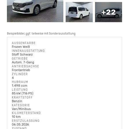
+22
Beispielbilder, ggf. teilweise mit Sonderausstattung
AUSSENFARBE
Frozen Weiß
INNENAUSSTATTUNG
Stoff Schwarz
GETRIEBE
Autom. 7-Gang
ANTRIEBSACHSE
Frontantrieb
ZYLINDER
4
HUBRAUM
1.498 ccm
LEISTUNG
85 kW (116 PS)
KRAFTSTOFF
Benzin
KATEGORIE
Van/Minibus
KILOMETERSTAND
10 km
ERSTZULASSUNG
06.05.2026
ZUSTAND