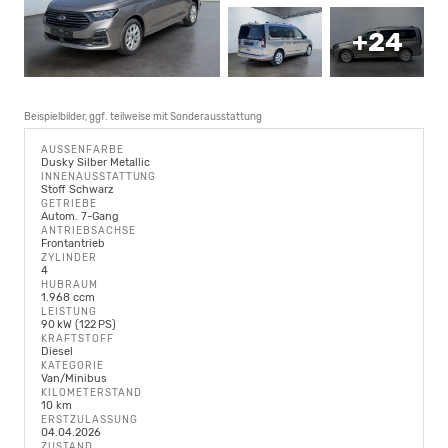
+24
Beispielbilder, ggf. teilweise mit Sonderausstattung
AUSSENFARBE
Dusky Silber Metallic
INNENAUSSTATTUNG
Stoff Schwarz
GETRIEBE
Autom. 7-Gang
ANTRIEBSACHSE
Frontantrieb
ZYLINDER
4
HUBRAUM
1.968 ccm
LEISTUNG
90 kW (122 PS)
KRAFTSTOFF
Diesel
KATEGORIE
Van/Minibus
KILOMETERSTAND
10 km
ERSTZULASSUNG
04.04.2026
ZUSTAND