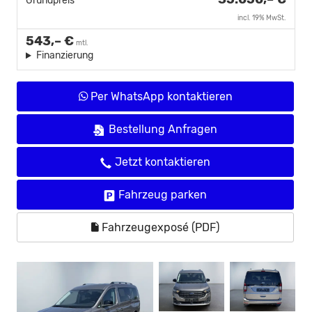
Grundpreis
incl. 19% MwSt.
543,– €
mtl.
Finanzierung
Per WhatsApp kontaktieren
Bestellung Anfragen
Jetzt kontaktieren
Fahrzeug parken
Fahrzeugexposé (PDF)