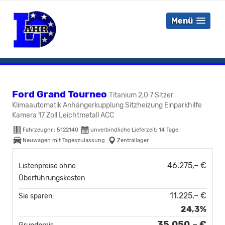
Menü
Ford Grand Tourneo
Titanium 2,0 7 Sitzer
Klimaautomatik Anhängerkupplung Sitzheizung Einparkhilfe
Kamera 17 Zoll Leichtmetall ACC
Fahrzeugnr.:
5122140
unverbindliche Lieferzeit:
14 Tage
Neuwagen mit Tageszulassung
Zentrallager
46.275,– €
Listenpreise ohne
Überführungskosten
11.225,– €
Sie sparen:
24,3%
35.050,– €