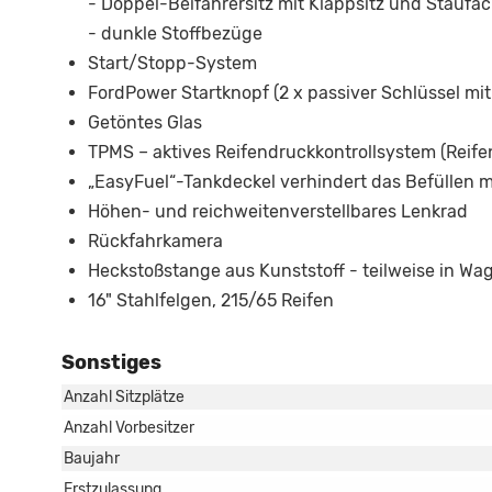
- Doppel-Beifahrersitz mit Klappsitz und Staufa
- dunkle Stoffbezüge
Start/Stopp-System
FordPower Startknopf (2 x passiver Schlüssel mi
Getöntes Glas
TPMS – aktives Reifendruckkontrollsystem (Reif
„EasyFuel“-Tankdeckel verhindert das Befüllen mi
Höhen- und reichweitenverstellbares Lenkrad
Rückfahrkamera
Heckstoßstange aus Kunststoff - teilweise in Wag
16" Stahlfelgen, 215/65 Reifen
Sonstiges
Anzahl Sitzplätze
Anzahl Vorbesitzer
Baujahr
Erstzulassung