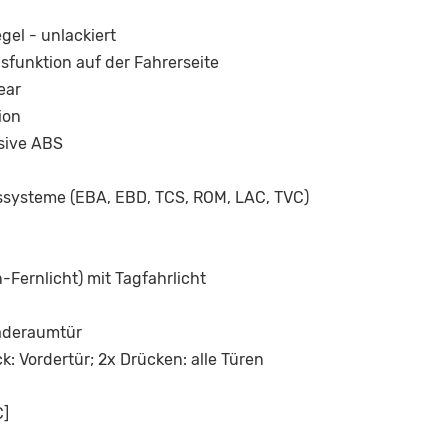
el - unlackiert
sfunktion auf der Fahrerseite
ear
ion
usive ABS
gssysteme (EBA, EBD, TCS, ROM, LAC, TVC)
Fernlicht) mit Tagfahrlicht
Laderaumtür
k: Vordertür; 2x Drücken: alle Türen
C]