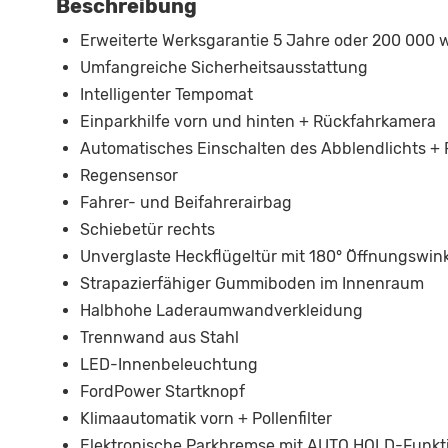
Beschreibung
Erweiterte Werksgarantie 5 Jahre oder 200 000 wa
Umfangreiche Sicherheitsausstattung
Intelligenter Tempomat
Einparkhilfe vorn und hinten + Rückfahrkamera
Automatisches Einschalten des Abblendlichts + 
Regensensor
Fahrer- und Beifahrerairbag
Schiebetür rechts
Unverglaste Heckflügeltür mit 180° Öffnungswin
Strapazierfähiger Gummiboden im Innenraum
Halbhohe Laderaumwandverkleidung
Trennwand aus Stahl
LED-Innenbeleuchtung
FordPower Startknopf
Klimaautomatik vorn + Pollenfilter
Elektronische Parkbremse mit AUTO HOLD-Funkt