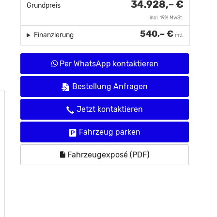
34.928,– €
Grundpreis
incl. 19% MwSt.
540,– €
Finanzierung
mtl.
Per WhatsApp kontaktieren
Bestellung Anfragen
Jetzt kontaktieren
Fahrzeug parken
Fahrzeugexposé (PDF)