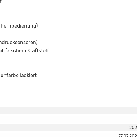
ch
t Fernbedienung)
endrucksensoren)
t falschem Kraftstoff
enfarbe lackiert
202
27.07.20