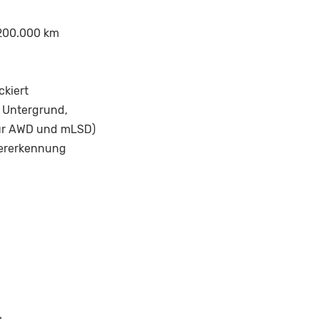
 200.000 km
ckiert
r Untergrund,
für AWD und mLSD)
rererkennung