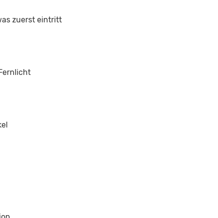
s zuerst eintritt
Fernlicht
kel
ion