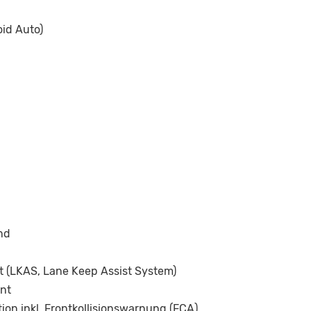
id Auto)
nd
t (LKAS, Lane Keep Assist System)
nt
n inkl. Frontkollisionswarnung (FCA)