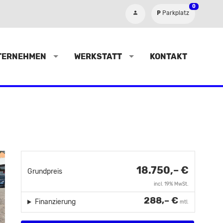
0
Parkplatz
TERNEHMEN
WERKSTATT
KONTAKT
18.750,– €
Grundpreis
incl. 19% MwSt.
288,– €
Finanzierung
mtl.