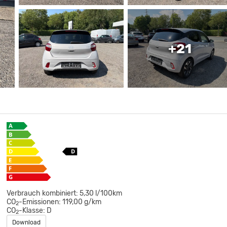
+21
Verbrauch kombiniert:
5,30 l/100km
CO
-Emissionen:
119,00 g/km
2
CO
-Klasse:
D
2
Download