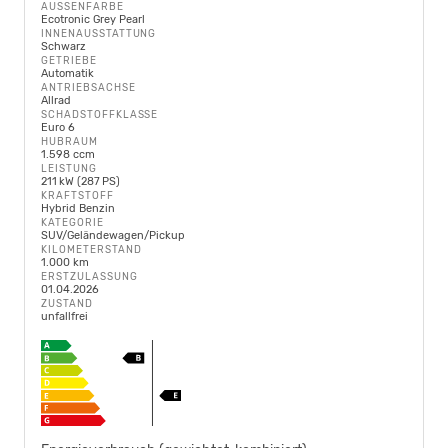
AUSSENFARBE
Ecotronic Grey Pearl
INNENAUSSTATTUNG
Schwarz
GETRIEBE
Automatik
ANTRIEBSACHSE
Allrad
SCHADSTOFFKLASSE
Euro 6
HUBRAUM
1.598 ccm
LEISTUNG
211 kW (287 PS)
KRAFTSTOFF
Hybrid Benzin
KATEGORIE
SUV/Geländewagen/Pickup
KILOMETERSTAND
1.000 km
ERSTZULASSUNG
01.04.2026
ZUSTAND
unfallfrei