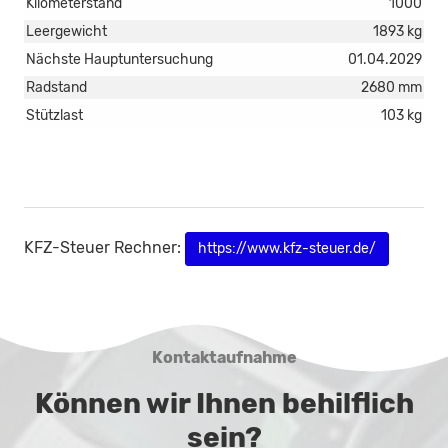
Kilometerstand
1000
Leergewicht
1893 kg
Nächste Hauptuntersuchung
01.04.2029
Radstand
2680 mm
Stützlast
103 kg
KFZ-Steuer Rechner:
https://www.kfz-steuer.de/
Kontaktaufnahme
Können wir Ihnen behilflich
sein?