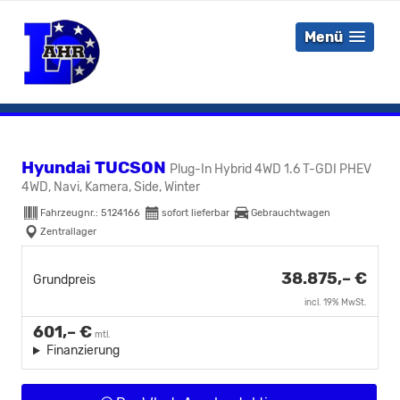
Menü
Hyundai TUCSON
Plug-In Hybrid 4WD 1.6 T-GDI PHEV
4WD, Navi, Kamera, Side, Winter
Fahrzeugnr.:
5124166
sofort lieferbar
Gebrauchtwagen
Zentrallager
38.875,– €
Grundpreis
incl. 19% MwSt.
601,– €
mtl.
Finanzierung