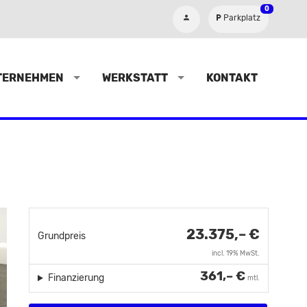
0
Parkplatz
TERNEHMEN
WERKSTATT
KONTAKT
23.375,– €
Grundpreis
incl. 19% MwSt.
361,– €
Finanzierung
mtl.