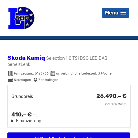
Menü
Skoda Kamiq
Selection 1.0 TSI DSG LED DAB
beheizLenk
Fahrzeugnr.:
5123736
unverbindliche Lieferzeit:
3 Wochen
Neuwagen
Zentrallager
26.490,– €
Grundpreis
incl. 19% MwSt.
410,– €
mtl.
Finanzierung