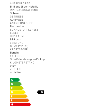
AUSSENFARBE
Brilliant Silber Metallic
INNENAUSSTATTUNG
Schwarz
GETRIEBE
Automatik
ANTRIEBSACHSE
Frontantrieb
SCHADSTOFFKLASSE
Euro 6
HUBRAUM
999 ccm
LEISTUNG
85 kW (116 PS)
KRAFTSTOFF
Benzin
KATEGORIE
SUV/Geländewagen/Pickup
KILOMETERSTAND
9 km
ZUSTAND
unfallfrei