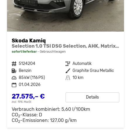
Skoda Kamiq
Selection 1.0 TSI DSG Selection, AHK, Matrix, Kamera, Ladeboden, Winter
sofort lieferbar
Gebrauchtwagen
Fahrzeugnr.
5124204
Getriebe
Automatik
Kraftstoff
Benzin
Außenfarbe
Graphite Grau Metallic
Leistung
85 kW (116 PS)
Kilometerstand
10 km
01.04.2026
27.575,– €
Details
incl. 19% MwSt.
Verbrauch kombiniert:
5,60 l/100km
CO
-Klasse:
D
2
CO
-Emissionen:
127,00 g/km
2