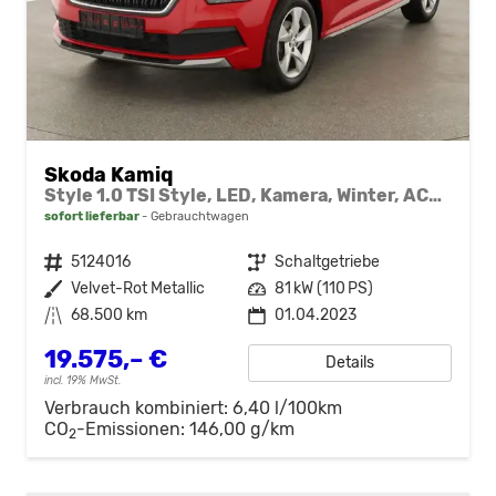
Skoda Kamiq
Style 1.0 TSI Style, LED, Kamera, Winter, ACC, 17-Zoll
sofort lieferbar
Gebrauchtwagen
Fahrzeugnr.
5124016
Getriebe
Schaltgetriebe
Außenfarbe
Velvet-Rot Metallic
Leistung
81 kW (110 PS)
Kilometerstand
68.500 km
01.04.2023
19.575,– €
Details
incl. 19% MwSt.
Verbrauch kombiniert:
6,40 l/100km
CO
-Emissionen:
146,00 g/km
2