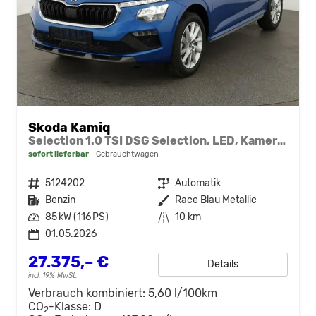
Skoda Kamiq
Selection 1.0 TSI DSG Selection, LED, Kamera, ACC, Side, Winter
sofort lieferbar
Gebrauchtwagen
Fahrzeugnr.
5124202
Getriebe
Automatik
Kraftstoff
Benzin
Außenfarbe
Race Blau Metallic
Leistung
85 kW (116 PS)
Kilometerstand
10 km
01.05.2026
27.375,– €
Details
incl. 19% MwSt.
Verbrauch kombiniert:
5,60 l/100km
CO
-Klasse:
D
2