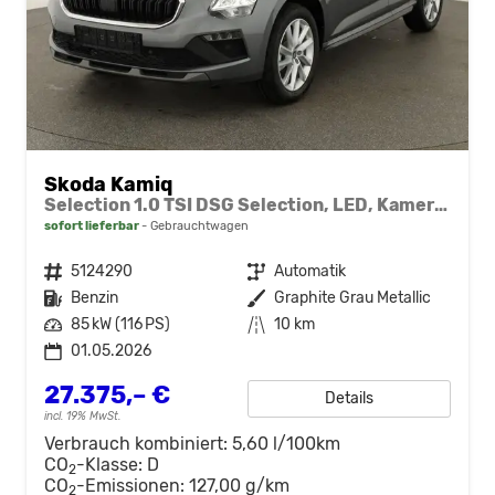
Skoda Kamiq
Selection 1.0 TSI DSG Selection, LED, Kamera, ACC, Side, Winter
sofort lieferbar
Gebrauchtwagen
Fahrzeugnr.
5124290
Getriebe
Automatik
Kraftstoff
Benzin
Außenfarbe
Graphite Grau Metallic
Leistung
85 kW (116 PS)
Kilometerstand
10 km
01.05.2026
27.375,– €
Details
incl. 19% MwSt.
Verbrauch kombiniert:
5,60 l/100km
CO
-Klasse:
D
2
CO
-Emissionen:
127,00 g/km
2