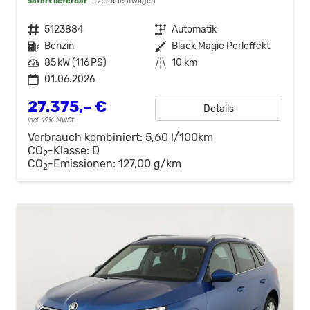
sofort lieferbar
Gebrauchtwagen
Fahrzeugnr.
5123884
Getriebe
Automatik
Kraftstoff
Benzin
Außenfarbe
Black Magic Perleffekt
Leistung
85 kW (116 PS)
Kilometerstand
10 km
01.06.2026
27.375,– €
Details
incl. 19% MwSt.
Verbrauch kombiniert:
5,60 l/100km
CO
-Klasse:
D
2
CO
-Emissionen:
127,00 g/km
2