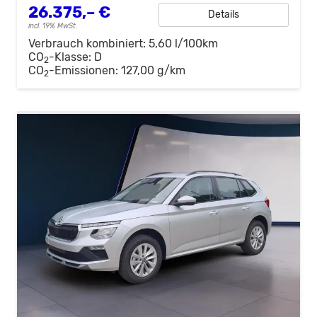
26.375,– €
Details
incl. 19% MwSt.
Verbrauch kombiniert:
5,60 l/100km
CO
-Klasse:
D
2
CO
-Emissionen:
127,00 g/km
2