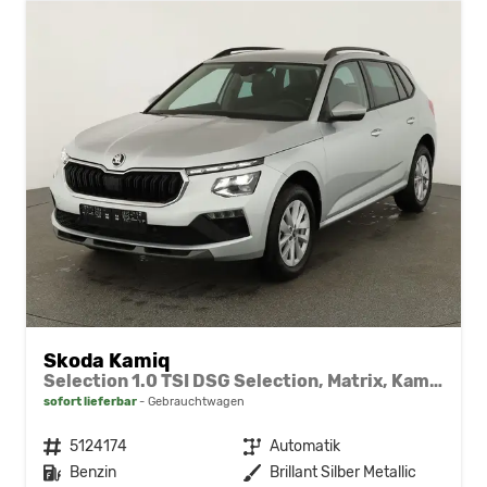
Skoda Kamiq
Selection 1.0 TSI DSG Selection, Matrix, Kamera, Winter, 16-Zoll, 4-J Garantie
sofort lieferbar
Gebrauchtwagen
Fahrzeugnr.
5124174
Getriebe
Automatik
Kraftstoff
Benzin
Außenfarbe
Brillant Silber Metallic