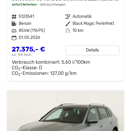
sofort lieferbar
Gebrauchtwagen
Fahrzeugnr.
5123541
Getriebe
Automatik
Kraftstoff
Benzin
Außenfarbe
Black Magic Perleffekt
Leistung
85 kW (116 PS)
Kilometerstand
10 km
01.05.2026
27.375,– €
Details
incl. 19% MwSt.
Verbrauch kombiniert:
5,60 l/100km
CO
-Klasse:
D
2
CO
-Emissionen:
127,00 g/km
2