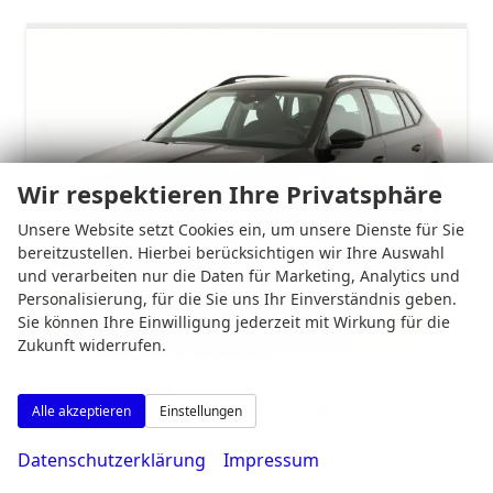
Wir respektieren Ihre Privatsphäre
Unsere Website setzt Cookies ein, um unsere Dienste für Sie
bereitzustellen. Hierbei berücksichtigen wir Ihre Auswahl
und verarbeiten nur die Daten für Marketing, Analytics und
Personalisierung, für die Sie uns Ihr Einverständnis geben.
Sie können Ihre Einwilligung jederzeit mit Wirkung für die
Zukunft widerrufen.
Skoda Kamiq
Selection 1.5 TSI Selection, AHK, LED, Kamera, Ladeboden, Winter
Alle akzeptieren
Einstellungen
sofort lieferbar
Gebrauchtwagen
Datenschutzerklärung
Impressum
Fahrzeugnr.
5123723
Getriebe
Schaltgetriebe