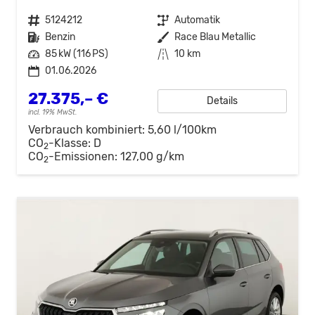
Fahrzeugnr.
5124212
Getriebe
Automatik
Kraftstoff
Benzin
Außenfarbe
Race Blau Metallic
Leistung
85 kW (116 PS)
Kilometerstand
10 km
01.06.2026
27.375,– €
Details
incl. 19% MwSt.
Verbrauch kombiniert:
5,60 l/100km
CO
-Klasse:
D
2
CO
-Emissionen:
127,00 g/km
2