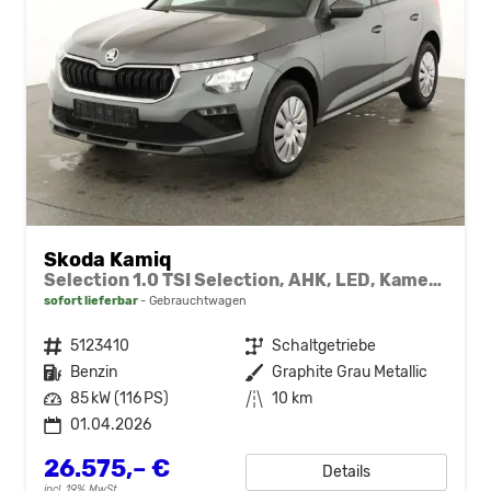
Skoda Kamiq
Selection 1.0 TSI Selection, AHK, LED, Kamera, Ladeboden, Winter
sofort lieferbar
Gebrauchtwagen
Fahrzeugnr.
5123410
Getriebe
Schaltgetriebe
Kraftstoff
Benzin
Außenfarbe
Graphite Grau Metallic
Leistung
85 kW (116 PS)
Kilometerstand
10 km
01.04.2026
26.575,– €
Details
incl. 19% MwSt.