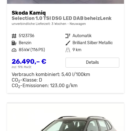
Skoda Kamiq
Selection 1.0 TSI DSG LED DAB beheizLenk
unverbindliche Lieferzeit:
3 Wochen
Neuwagen
Fahrzeugnr.
5123736
Getriebe
Automatik
Kraftstoff
Benzin
Außenfarbe
Brilliant Silber Metallic
Leistung
85 kW (116 PS)
Kilometerstand
9 km
26.490,– €
Details
incl. 19% MwSt.
Verbrauch kombiniert:
5,40 l/100km
CO
-Klasse:
D
2
CO
-Emissionen:
123,00 g/km
2