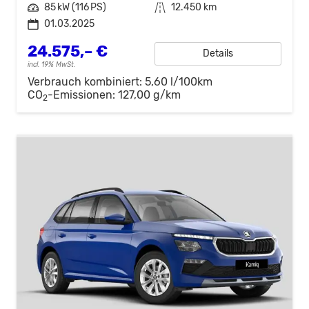
Leistung
85 kW (116 PS)
Kilometerstand
12.450 km
01.03.2025
24.575,– €
Details
incl. 19% MwSt.
Verbrauch kombiniert:
5,60 l/100km
CO
-Emissionen:
127,00 g/km
2