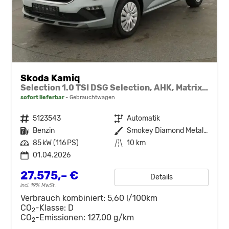
Skoda Kamiq
Selection 1.0 TSI DSG Selection, AHK, Matrix, Kamera, Ladeboden, Winter
sofort lieferbar
Gebrauchtwagen
Fahrzeugnr.
5123543
Getriebe
Automatik
Kraftstoff
Benzin
Außenfarbe
Smokey Diamond Metallic
Leistung
85 kW (116 PS)
Kilometerstand
10 km
01.04.2026
27.575,– €
Details
incl. 19% MwSt.
Verbrauch kombiniert:
5,60 l/100km
CO
-Klasse:
D
2
CO
-Emissionen:
127,00 g/km
2