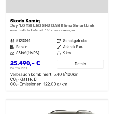
Skoda Kamiq
Joy 1.0 TSI LED SHZ DAB Klima SmartLink
unverbindliche Lieferzeit:
3 Wochen
Neuwagen
Fahrzeugnr.
5123344
Getriebe
Schaltgetriebe
Kraftstoff
Benzin
Außenfarbe
Atlantik Blau
Leistung
85 kW (116 PS)
Kilometerstand
9 km
25.490,– €
Details
incl. 19% MwSt.
Verbrauch kombiniert:
5,40 l/100km
CO
-Klasse:
D
2
CO
-Emissionen:
122,00 g/km
2