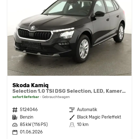
Skoda Kamiq
Selection 1.0 TSI DSG Selection, LED, Kamera, Winter, Ladeboden, 16-Zoll, 4.J-Garantie
sofort lieferbar
Gebrauchtwagen
Fahrzeugnr.
5124046
Getriebe
Automatik
Kraftstoff
Benzin
Außenfarbe
Black Magic Perleffekt
Leistung
85 kW (116 PS)
Kilometerstand
10 km
01.06.2026