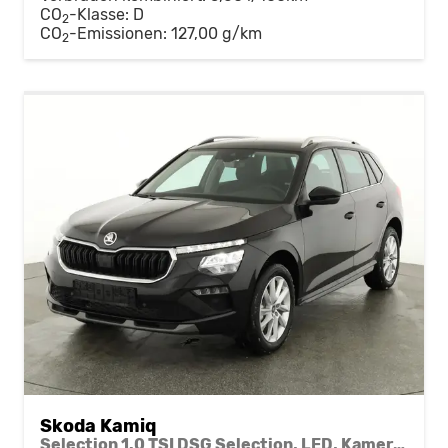
CO
-Klasse:
D
2
CO
-Emissionen:
127,00 g/km
2
Skoda Kamiq
Selection 1.0 TSI DSG Selection, LED, Kamera, ACC, Side, Winter