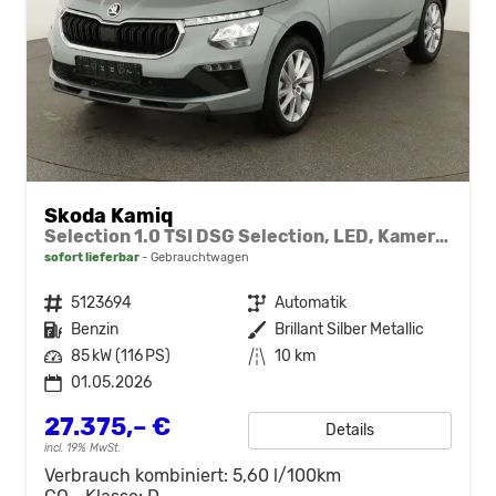
Skoda Kamiq
Selection 1.0 TSI DSG Selection, LED, Kamera, ACC, Side, Winter
sofort lieferbar
Gebrauchtwagen
Fahrzeugnr.
5123694
Getriebe
Automatik
Kraftstoff
Benzin
Außenfarbe
Brillant Silber Metallic
Leistung
85 kW (116 PS)
Kilometerstand
10 km
01.05.2026
27.375,– €
Details
incl. 19% MwSt.
Verbrauch kombiniert:
5,60 l/100km