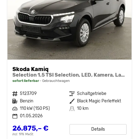
Skoda Kamiq
Selection 1.5 TSI Selection, LED, Kamera, Ladeboden, Winter
sofort lieferbar
Gebrauchtwagen
Fahrzeugnr.
5123709
Getriebe
Schaltgetriebe
Kraftstoff
Benzin
Außenfarbe
Black Magic Perleffekt
Leistung
110 kW (150 PS)
Kilometerstand
10 km
01.05.2026
26.875,– €
Details
incl. 19% MwSt.