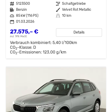
Fahrzeugnr.
5123500
Getriebe
Schaltgetriebe
Kraftstoff
Benzin
Außenfarbe
Velvet Rot Metallic
Leistung
85 kW (116 PS)
Kilometerstand
10 km
01.03.2026
27.575,– €
Details
incl. 19% MwSt.
Verbrauch kombiniert:
5,40 l/100km
CO
-Klasse:
D
2
CO
-Emissionen:
123,00 g/km
2