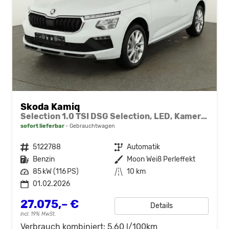
Skoda Kamiq
Selection 1.0 TSI DSG Selection, LED, Kamera, ACC, Side, Winter
sofort lieferbar
Gebrauchtwagen
Fahrzeugnr.
5122788
Getriebe
Automatik
Kraftstoff
Benzin
Außenfarbe
Moon Weiß Perleffekt
Leistung
85 kW (116 PS)
Kilometerstand
10 km
01.02.2026
27.075,– €
Details
incl. 19% MwSt.
Verbrauch kombiniert:
5,60 l/100km