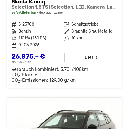
Skoda Kamiq
Selection 1.5 TSI Selection, LED, Kamera, Ladeboden, Winter
sofort lieferbar
Gebrauchtwagen
Fahrzeugnr.
5123708
Getriebe
Schaltgetriebe
Kraftstoff
Benzin
Außenfarbe
Graphite Grau Metallic
Leistung
110 kW (150 PS)
Kilometerstand
10 km
01.05.2026
26.875,– €
Details
incl. 19% MwSt.
Verbrauch kombiniert:
5,70 l/100km
CO
-Klasse:
D
2
CO
-Emissionen:
129,00 g/km
2