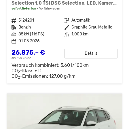
Selection 1.0 TSI DSG Selection, LED, Kamera, ACC, Side, Winter
sofort lieferbar
Vorführwagen
Fahrzeugnr.
5124201
Getriebe
Automatik
Kraftstoff
Benzin
Außenfarbe
Graphite Grau Metallic
Leistung
85 kW (116 PS)
Kilometerstand
1.000 km
01.05.2026
26.875,– €
Details
incl. 19% MwSt.
Verbrauch kombiniert:
5,60 l/100km
CO
-Klasse:
D
2
CO
-Emissionen:
127,00 g/km
2