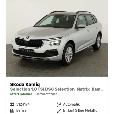
Skoda Kamiq
Selection 1.0 TSI DSG Selection, Matrix, Kamera, Winter, 16-Zoll, 4-J Garantie
sofort lieferbar
Gebrauchtwagen
Fahrzeugnr.
5124174
Getriebe
Automatik
Kraftstoff
Benzin
Außenfarbe
Brillant Silber Metallic