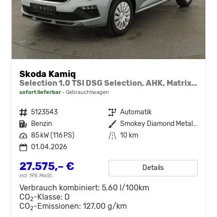
Skoda Kamiq
Selection 1.0 TSI DSG Selection, AHK, Matrix, Kamera, Ladeboden, Winter
sofort lieferbar
Gebrauchtwagen
Fahrzeugnr.
5123543
Getriebe
Automatik
Kraftstoff
Benzin
Außenfarbe
Smokey Diamond Metallic
Leistung
85 kW (116 PS)
Kilometerstand
10 km
01.04.2026
27.575,– €
Details
incl. 19% MwSt.
Verbrauch kombiniert:
5,60 l/100km
CO
-Klasse:
D
2
CO
-Emissionen:
127,00 g/km
2