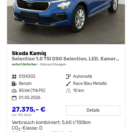
Skoda Kamiq
Selection 1.0 TSI DSG Selection, LED, Kamera, ACC, Side, Winter
sofort lieferbar
Gebrauchtwagen
Fahrzeugnr.
5124202
Getriebe
Automatik
Kraftstoff
Benzin
Außenfarbe
Race Blau Metallic
Leistung
85 kW (116 PS)
Kilometerstand
10 km
01.05.2026
27.375,– €
Details
incl. 19% MwSt.
Verbrauch kombiniert:
5,60 l/100km
CO
-Klasse:
D
2