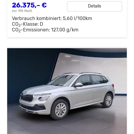
26.375,– €
Details
incl. 19% MwSt.
Verbrauch kombiniert:
5,60 l/100km
CO
-Klasse:
D
2
CO
-Emissionen:
127,00 g/km
2