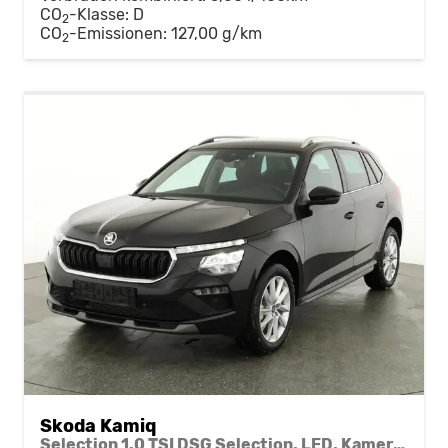
CO
-Klasse:
D
2
CO
-Emissionen:
127,00 g/km
2
Skoda Kamiq
Selection 1.0 TSI DSG Selection, LED, Kamera, ACC, Side, Winter