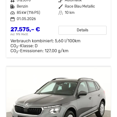
Fahrzeugnr.
5123570
Getriebe
Automatik
Kraftstoff
Benzin
Außenfarbe
Race Blau Metallic
Leistung
85 kW (116 PS)
Kilometerstand
10 km
01.05.2026
27.575,– €
Details
incl. 19% MwSt.
Verbrauch kombiniert:
5,60 l/100km
CO
-Klasse:
D
2
CO
-Emissionen:
127,00 g/km
2