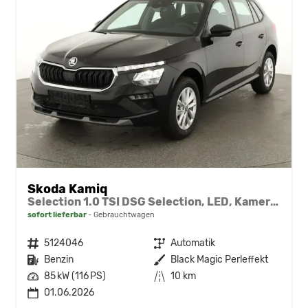
Skoda Kamiq
Selection 1.0 TSI DSG Selection, LED, Kamera, Winter, Ladeboden, 16-Zoll, 4.J-Garantie
sofort lieferbar
Gebrauchtwagen
Fahrzeugnr.
5124046
Getriebe
Automatik
Kraftstoff
Benzin
Außenfarbe
Black Magic Perleffekt
Leistung
85 kW (116 PS)
Kilometerstand
10 km
01.06.2026