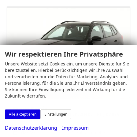
Wir respektieren Ihre Privatsphäre
Unsere Website setzt Cookies ein, um unsere Dienste für Sie
bereitzustellen. Hierbei berücksichtigen wir Ihre Auswahl
und verarbeiten nur die Daten für Marketing, Analytics und
Personalisierung, für die Sie uns Ihr Einverständnis geben.
Sie können Ihre Einwilligung jederzeit mit Wirkung für die
Zukunft widerrufen.
Skoda Kamiq
Selection 1.5 TSI Selection, AHK, LED, Kamera, Ladeboden, Winter
Alle akzeptieren
Einstellungen
sofort lieferbar
Gebrauchtwagen
Datenschutzerklärung
Impressum
Fahrzeugnr.
5123723
Getriebe
Schaltgetriebe