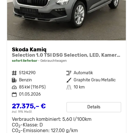
Skoda Kamiq
Selection 1.0 TSI DSG Selection, LED, Kamera, ACC, Side, Winter
sofort lieferbar
Gebrauchtwagen
Fahrzeugnr.
5124290
Getriebe
Automatik
Kraftstoff
Benzin
Außenfarbe
Graphite Grau Metallic
Leistung
85 kW (116 PS)
Kilometerstand
10 km
01.05.2026
27.375,– €
Details
incl. 19% MwSt.
Verbrauch kombiniert:
5,60 l/100km
CO
-Klasse:
D
2
CO
-Emissionen:
127,00 g/km
2