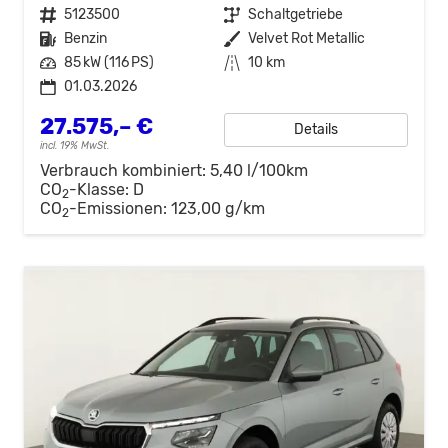
Fahrzeugnr.
5123500
Getriebe
Schaltgetriebe
Kraftstoff
Benzin
Außenfarbe
Velvet Rot Metallic
Leistung
85 kW (116 PS)
Kilometerstand
10 km
01.03.2026
27.575,– €
Details
incl. 19% MwSt.
Verbrauch kombiniert:
5,40 l/100km
CO
-Klasse:
D
2
CO
-Emissionen:
123,00 g/km
2