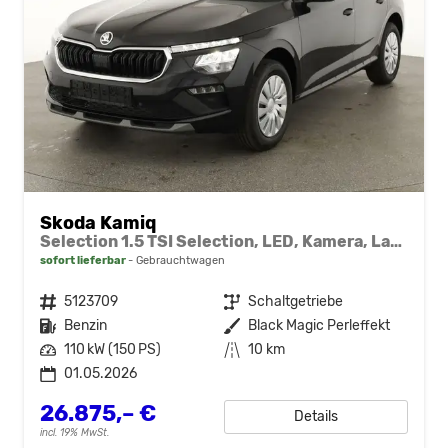
Skoda Kamiq
Selection 1.5 TSI Selection, LED, Kamera, Ladeboden, Winter
sofort lieferbar
Gebrauchtwagen
Fahrzeugnr.
5123709
Getriebe
Schaltgetriebe
Kraftstoff
Benzin
Außenfarbe
Black Magic Perleffekt
Leistung
110 kW (150 PS)
Kilometerstand
10 km
01.05.2026
26.875,– €
Details
incl. 19% MwSt.