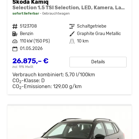
Skoda Kamiq
Selection 1.5 TSI Selection, LED, Kamera, Ladeboden, Winter
sofort lieferbar
Gebrauchtwagen
Fahrzeugnr.
5123708
Getriebe
Schaltgetriebe
Kraftstoff
Benzin
Außenfarbe
Graphite Grau Metallic
Leistung
110 kW (150 PS)
Kilometerstand
10 km
01.05.2026
26.875,– €
Details
incl. 19% MwSt.
Verbrauch kombiniert:
5,70 l/100km
CO
-Klasse:
D
2
CO
-Emissionen:
129,00 g/km
2