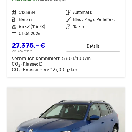
sofort lieferbar
Gebrauchtwagen
Fahrzeugnr.
5123884
Getriebe
Automatik
Kraftstoff
Benzin
Außenfarbe
Black Magic Perleffekt
Leistung
85 kW (116 PS)
Kilometerstand
10 km
01.06.2026
27.375,– €
Details
incl. 19% MwSt.
Verbrauch kombiniert:
5,60 l/100km
CO
-Klasse:
D
2
CO
-Emissionen:
127,00 g/km
2