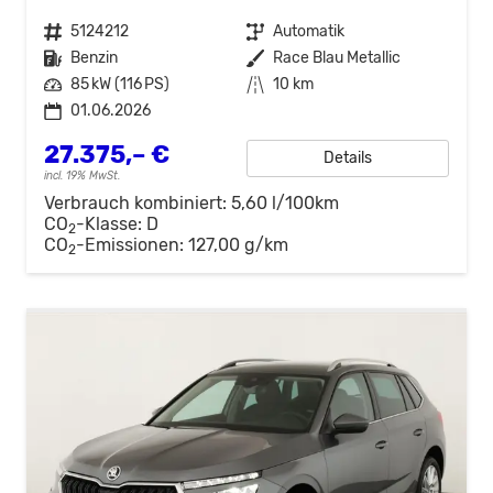
Fahrzeugnr.
5124212
Getriebe
Automatik
Kraftstoff
Benzin
Außenfarbe
Race Blau Metallic
Leistung
85 kW (116 PS)
Kilometerstand
10 km
01.06.2026
27.375,– €
Details
incl. 19% MwSt.
Verbrauch kombiniert:
5,60 l/100km
CO
-Klasse:
D
2
CO
-Emissionen:
127,00 g/km
2