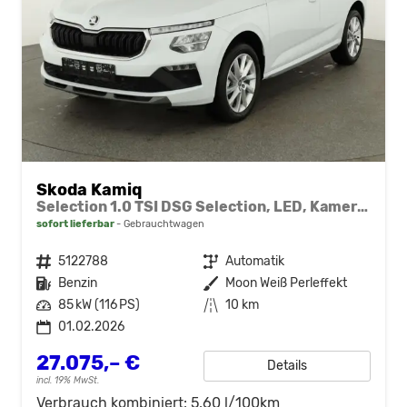
Skoda Kamiq
Selection 1.0 TSI DSG Selection, LED, Kamera, ACC, Side, Winter
sofort lieferbar
Gebrauchtwagen
Fahrzeugnr.
5122788
Getriebe
Automatik
Kraftstoff
Benzin
Außenfarbe
Moon Weiß Perleffekt
Leistung
85 kW (116 PS)
Kilometerstand
10 km
01.02.2026
27.075,– €
Details
incl. 19% MwSt.
Verbrauch kombiniert:
5,60 l/100km