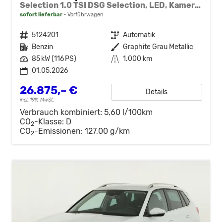
Selection 1.0 TSI DSG Selection, LED, Kamera, ACC, Side, Winter
sofort lieferbar
Vorführwagen
Fahrzeugnr.
5124201
Getriebe
Automatik
Kraftstoff
Benzin
Außenfarbe
Graphite Grau Metallic
Leistung
85 kW (116 PS)
Kilometerstand
1.000 km
01.05.2026
26.875,– €
Details
incl. 19% MwSt.
Verbrauch kombiniert:
5,60 l/100km
CO
-Klasse:
D
2
CO
-Emissionen:
127,00 g/km
2