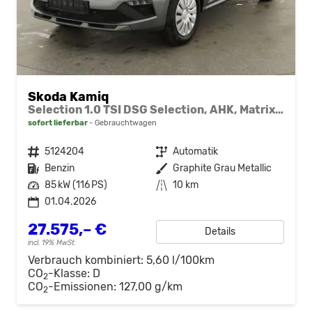
Skoda Kamiq
Selection 1.0 TSI DSG Selection, AHK, Matrix, Kamera, Ladeboden, Winter
sofort lieferbar
Gebrauchtwagen
Fahrzeugnr.
5124204
Getriebe
Automatik
Kraftstoff
Benzin
Außenfarbe
Graphite Grau Metallic
Leistung
85 kW (116 PS)
Kilometerstand
10 km
01.04.2026
27.575,– €
Details
incl. 19% MwSt.
Verbrauch kombiniert:
5,60 l/100km
CO
-Klasse:
D
2
CO
-Emissionen:
127,00 g/km
2