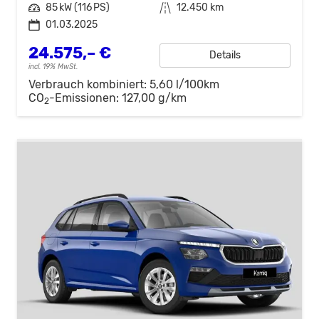
Leistung
85 kW (116 PS)
Kilometerstand
12.450 km
01.03.2025
24.575,– €
Details
incl. 19% MwSt.
Verbrauch kombiniert:
5,60 l/100km
CO
-Emissionen:
127,00 g/km
2