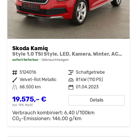
Skoda Kamiq
Style 1.0 TSI Style, LED, Kamera, Winter, ACC, 17-Zoll
sofort lieferbar
Gebrauchtwagen
Fahrzeugnr.
5124016
Getriebe
Schaltgetriebe
Außenfarbe
Velvet-Rot Metallic
Leistung
81 kW (110 PS)
Kilometerstand
68.500 km
01.04.2023
19.575,– €
Details
incl. 19% MwSt.
Verbrauch kombiniert:
6,40 l/100km
CO
-Emissionen:
146,00 g/km
2