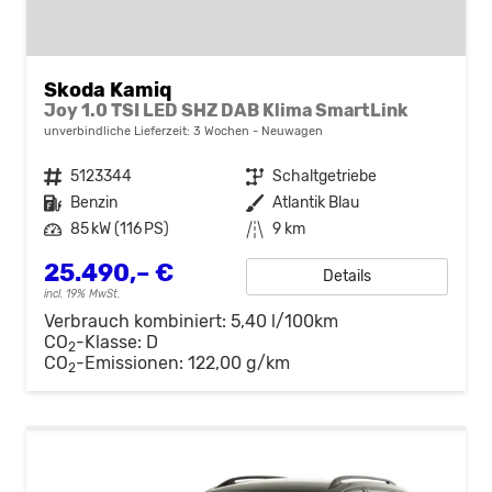
Skoda Kamiq
Joy 1.0 TSI LED SHZ DAB Klima SmartLink
unverbindliche Lieferzeit:
3 Wochen
Neuwagen
Fahrzeugnr.
5123344
Getriebe
Schaltgetriebe
Kraftstoff
Benzin
Außenfarbe
Atlantik Blau
Leistung
85 kW (116 PS)
Kilometerstand
9 km
25.490,– €
Details
incl. 19% MwSt.
Verbrauch kombiniert:
5,40 l/100km
CO
-Klasse:
D
2
CO
-Emissionen:
122,00 g/km
2