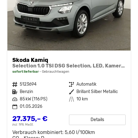
Skoda Kamiq
Selection 1.0 TSI DSG Selection, LED, Kamera, ACC, Side, Winter
sofort lieferbar
Gebrauchtwagen
Fahrzeugnr.
5123694
Getriebe
Automatik
Kraftstoff
Benzin
Außenfarbe
Brillant Silber Metallic
Leistung
85 kW (116 PS)
Kilometerstand
10 km
01.05.2026
27.375,– €
Details
incl. 19% MwSt.
Verbrauch kombiniert:
5,60 l/100km