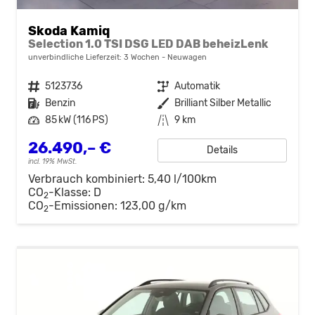
Skoda Kamiq
Selection 1.0 TSI DSG LED DAB beheizLenk
unverbindliche Lieferzeit:
3 Wochen
Neuwagen
Fahrzeugnr.
5123736
Getriebe
Automatik
Kraftstoff
Benzin
Außenfarbe
Brilliant Silber Metallic
Leistung
85 kW (116 PS)
Kilometerstand
9 km
26.490,– €
Details
incl. 19% MwSt.
Verbrauch kombiniert:
5,40 l/100km
CO
-Klasse:
D
2
CO
-Emissionen:
123,00 g/km
2