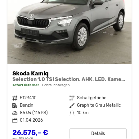
Skoda Kamiq
Selection 1.0 TSI Selection, AHK, LED, Kamera, Ladeboden, Winter
sofort lieferbar
Gebrauchtwagen
Fahrzeugnr.
5123410
Getriebe
Schaltgetriebe
Kraftstoff
Benzin
Außenfarbe
Graphite Grau Metallic
Leistung
85 kW (116 PS)
Kilometerstand
10 km
01.04.2026
26.575,– €
Details
incl. 19% MwSt.