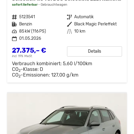
sofort lieferbar
Gebrauchtwagen
Fahrzeugnr.
5123541
Getriebe
Automatik
Kraftstoff
Benzin
Außenfarbe
Black Magic Perleffekt
Leistung
85 kW (116 PS)
Kilometerstand
10 km
01.05.2026
27.375,– €
Details
incl. 19% MwSt.
Verbrauch kombiniert:
5,60 l/100km
CO
-Klasse:
D
2
CO
-Emissionen:
127,00 g/km
2