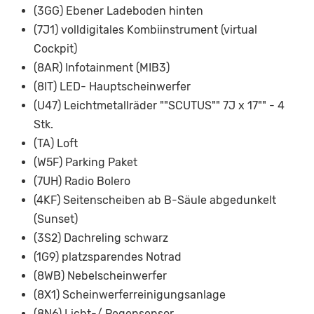
(3GG) Ebener Ladeboden hinten
(7J1) volldigitales Kombiinstrument (virtual
Cockpit)
(8AR) Infotainment (MIB3)
(8IT) LED- Hauptscheinwerfer
(U47) Leichtmetallräder ""SCUTUS"" 7J x 17"" - 4
Stk.
(TA) Loft
(W5F) Parking Paket
(7UH) Radio Bolero
(4KF) Seitenscheiben ab B-Säule abgedunkelt
(Sunset)
(3S2) Dachreling schwarz
(1G9) platzsparendes Notrad
(8WB) Nebelscheinwerfer
(8X1) Scheinwerferreinigungsanlage
(8N6) Licht-/ Regensensor