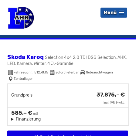
Menü
Skoda Karoq
Selection 4x4 2.0 TDI DSG Selection, AHK,
LED, Kamera, Winter, 4 J.-Garantie
Fahrzeugnr.:
5123835
sofort lieferbar
Gebrauchtwagen
Zentrallager
37.875,– €
Grundpreis
incl. 19% MwSt.
585,– €
mtl.
Finanzierung