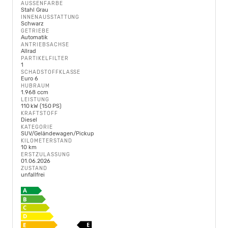
AUSSENFARBE
Stahl Grau
INNENAUSSTATTUNG
Schwarz
GETRIEBE
Automatik
ANTRIEBSACHSE
Allrad
PARTIKELFILTER
1
SCHADSTOFFKLASSE
Euro 6
HUBRAUM
1.968 ccm
LEISTUNG
110 kW (150 PS)
KRAFTSTOFF
Diesel
KATEGORIE
SUV/Geländewagen/Pickup
KILOMETERSTAND
10 km
ERSTZULASSUNG
01.06.2026
ZUSTAND
unfallfrei