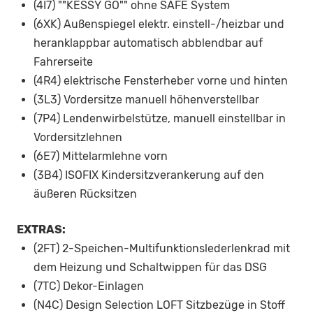
(4I7) ""KESSY GO"" ohne SAFE System
(6XK) Außenspiegel elektr. einstell-/heizbar und
heranklappbar automatisch abblendbar auf
Fahrerseite
(4R4) elektrische Fensterheber vorne und hinten
(3L3) Vordersitze manuell höhenverstellbar
(7P4) Lendenwirbelstütze, manuell einstellbar in
Vordersitzlehnen
(6E7) Mittelarmlehne vorn
(3B4) ISOFIX Kindersitzverankerung auf den
äußeren Rücksitzen
EXTRAS:
(2FT) 2-Speichen-Multifunktionslederlenkrad mit
dem Heizung und Schaltwippen für das DSG
(7TC) Dekor-Einlagen
(N4C) Design Selection LOFT Sitzbezüge in Stoff