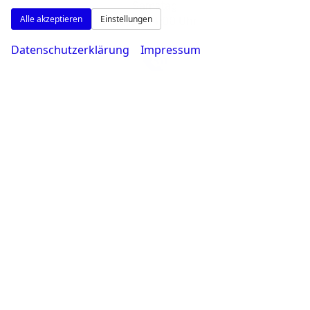
Samstag
Alle akzeptieren
Einstellungen
09:00-14:00 Uhr
Datenschutzerklärung
Impressum
Rufen Sie an
0231 - 80 90 80
Wie können wir Ihnen helfen?