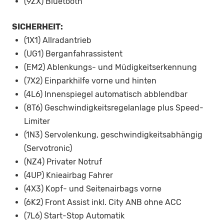
(9ZX) Bluetooth
SICHERHEIT:
(1X1) Allradantrieb
(UG1) Berganfahrassistent
(EM2) Ablenkungs- und Müdigkeitserkennung
(7X2) Einparkhilfe vorne und hinten
(4L6) Innenspiegel automatisch abblendbar
(8T6) Geschwindigkeitsregelanlage plus Speed-
Limiter
(1N3) Servolenkung, geschwindigkeitsabhängig
(Servotronic)
(NZ4) Privater Notruf
(4UP) Knieairbag Fahrer
(4X3) Kopf- und Seitenairbags vorne
(6K2) Front Assist inkl. City ANB ohne ACC
(7L6) Start-Stop Automatik