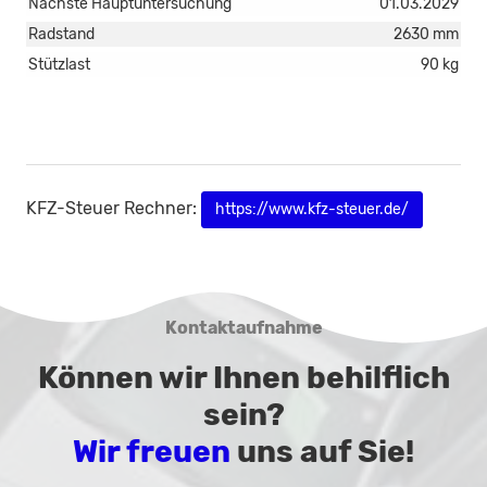
Nächste Hauptuntersuchung
01.03.2029
Radstand
2630 mm
Stützlast
90 kg
KFZ-Steuer Rechner:
https://www.kfz-steuer.de/
Kontaktaufnahme
Können wir Ihnen behilflich
sein?
Wir freuen
uns auf Sie!