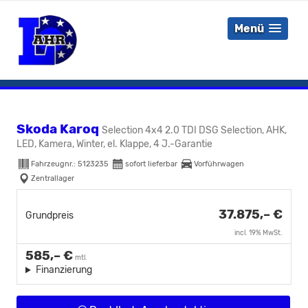
Menü
Skoda Karoq
Selection 4x4 2.0 TDI DSG Selection, AHK,
LED, Kamera, Winter, el. Klappe, 4 J.-Garantie
Fahrzeugnr.:
5123235
sofort lieferbar
Vorführwagen
Zentrallager
37.875,– €
Grundpreis
incl. 19% MwSt.
585,– €
mtl.
Finanzierung