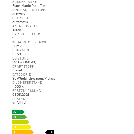
AUSSENFARBE
Black Magic Perleffekt
INNENAUSSTATTUNG
Schwarz
GETRIEBE
Automatik
ANTRIEBSACHSE
Allrad
PARTIKELFILTER
1
SCHADSTOFFKLASSE
Euro 6
HUBRAUM
1.968 ccm
LEISTUNG
110 kW (150 PS)
KRAFTSTOFF
Diesel
KATEGORIE
SUV/Geländewagen/Pickup
KILOMETERSTAND
1.000 km
ERSTZULASSUNG
01.03.2026
ZUSTAND
unfallfrei