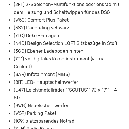
(2FT) 2-Speichen-Multifunktionslederlenkrad mit
dem Heizung und Schaltwippen für das DSG
(W5C) Comfort Plus Paket
(3S2) Dachreling schwarz
(7TC) Dekor-Einlagen
(N4C) Design Selection LOFT Sitzbezüge in Stoff
(3GG) Ebener Ladeboden hinten
(7J1) volldigitales Kombiinstrument (virtual
Cockpit)
(8AR) Infotainment (MIB3)
(8IT) LED- Hauptscheinwerfer
(U47) Leichtmetallräder ""SCUTUS"" 7J x 17"" - 4
Stk.
(8WB) Nebelscheinwerfer
(W5F) Parking Paket
(1G9) platzsparendes Notrad
(7UH) Radio Bolero