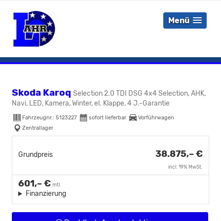
Menü
Skoda Karoq
Selection 2.0 TDI DSG 4x4 Selection, AHK,
Navi, LED, Kamera, Winter, el. Klappe, 4 J.-Garantie
Fahrzeugnr.:
5123227
sofort lieferbar
Vorführwagen
Zentrallager
38.875,– €
Grundpreis
incl. 19% MwSt.
601,– €
mtl.
Finanzierung