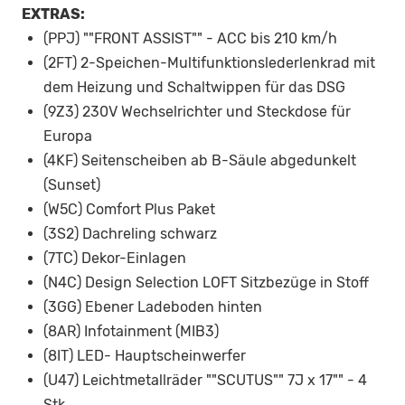
EXTRAS:
(PPJ) ""FRONT ASSIST"" - ACC bis 210 km/h
(2FT) 2-Speichen-Multifunktionslederlenkrad mit
dem Heizung und Schaltwippen für das DSG
(9Z3) 230V Wechselrichter und Steckdose für
Europa
(4KF) Seitenscheiben ab B-Säule abgedunkelt
(Sunset)
(W5C) Comfort Plus Paket
(3S2) Dachreling schwarz
(7TC) Dekor-Einlagen
(N4C) Design Selection LOFT Sitzbezüge in Stoff
(3GG) Ebener Ladeboden hinten
(8AR) Infotainment (MIB3)
(8IT) LED- Hauptscheinwerfer
(U47) Leichtmetallräder ""SCUTUS"" 7J x 17"" - 4
Stk.