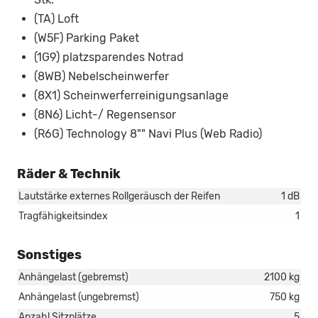
(TA) Loft
(W5F) Parking Paket
(1G9) platzsparendes Notrad
(8WB) Nebelscheinwerfer
(8X1) Scheinwerferreinigungsanlage
(8N6) Licht-/ Regensensor
(R6G) Technology 8"" Navi Plus (Web Radio)
Räder & Technik
Lautstärke externes Rollgeräusch der Reifen
1 dB
Tragfähigkeitsindex
1
Sonstiges
Anhängelast (gebremst)
2100 kg
Anhängelast (ungebremst)
750 kg
Anzahl Sitzplätze
5