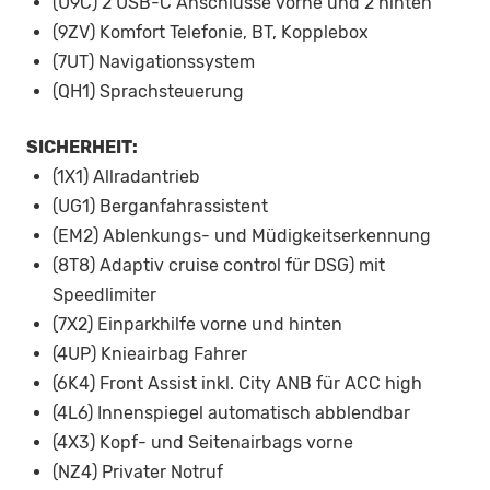
(U9C) 2 USB-C Anschlüsse vorne und 2 hinten
(9ZV) Komfort Telefonie, BT, Kopplebox
(7UT) Navigationssystem
(QH1) Sprachsteuerung
SICHERHEIT:
(1X1) Allradantrieb
(UG1) Berganfahrassistent
(EM2) Ablenkungs- und Müdigkeitserkennung
(8T8) Adaptiv cruise control für DSG) mit
Speedlimiter
(7X2) Einparkhilfe vorne und hinten
(4UP) Knieairbag Fahrer
(6K4) Front Assist inkl. City ANB für ACC high
(4L6) Innenspiegel automatisch abblendbar
(4X3) Kopf- und Seitenairbags vorne
(NZ4) Privater Notruf