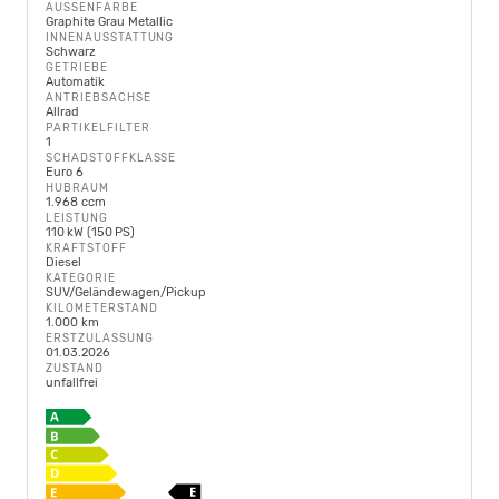
AUSSENFARBE
Graphite Grau Metallic
INNENAUSSTATTUNG
Schwarz
GETRIEBE
Automatik
ANTRIEBSACHSE
Allrad
PARTIKELFILTER
1
SCHADSTOFFKLASSE
Euro 6
HUBRAUM
1.968 ccm
LEISTUNG
110 kW (150 PS)
KRAFTSTOFF
Diesel
KATEGORIE
SUV/Geländewagen/Pickup
KILOMETERSTAND
1.000 km
ERSTZULASSUNG
01.03.2026
ZUSTAND
unfallfrei