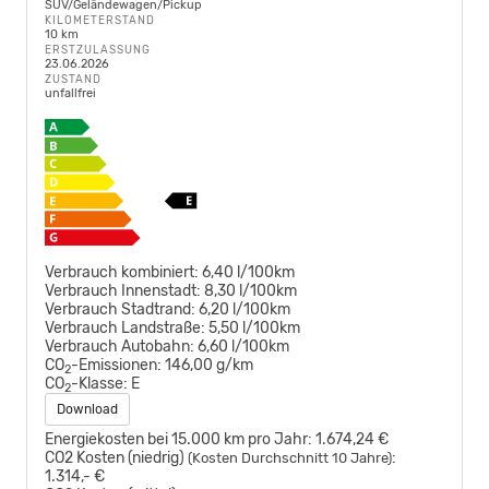
SUV/Geländewagen/Pickup
KILOMETERSTAND
10 km
ERSTZULASSUNG
23.06.2026
ZUSTAND
unfallfrei
Verbrauch kombiniert:
6,40 l/100km
Verbrauch Innenstadt:
8,30 l/100km
Verbrauch Stadtrand:
6,20 l/100km
Verbrauch Landstraße:
5,50 l/100km
Verbrauch Autobahn:
6,60 l/100km
CO
-Emissionen:
146,00 g/km
2
CO
-Klasse:
E
2
Download
Energiekosten bei 15.000 km pro Jahr:
1.674,24 €
CO2 Kosten (niedrig)
:
(Kosten Durchschnitt 10 Jahre)
1.314,- €