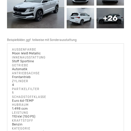
+26
Beispielbilder, ggf. teilweise mit Sonderausstattung
AUSSENFARBE
Moon Weiß Metallic
INNENAUSSTATTUNG
Stoff Sportline
GETRIEBE
Automatik
ANTRIEBSACHSE
Frontantrieb
ZYLINDER
4
PARTIKELFILTER
1
SCHADSTOFFKLASSE
Euro 6d-TEMP
HUBRAUM
1.498 ccm
LEISTUNG
110 kW (150 PS)
KRAFTSTOFF
Benzin
KATEGORIE