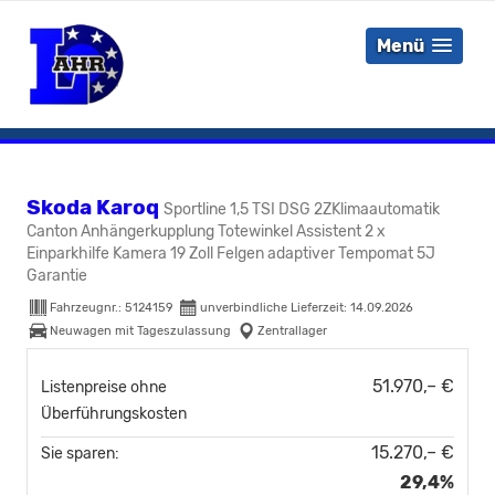
Menü
Skoda Karoq
Sportline 1,5 TSI DSG 2ZKlimaautomatik
Canton Anhängerkupplung Totewinkel Assistent 2 x
Einparkhilfe Kamera 19 Zoll Felgen adaptiver Tempomat 5J
Garantie
Fahrzeugnr.:
5124159
unverbindliche Lieferzeit:
14.09.2026
Neuwagen mit Tageszulassung
Zentrallager
51.970,– €
Listenpreise ohne
Überführungskosten
15.270,– €
Sie sparen:
29,4%