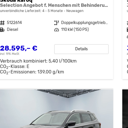
Selection Angebot f. Menschen mit Behinderung 100%! 2.0 TDI 150PS DSG, 16"Alu, Climatronic, Dachreling, M-Lederlenkrad, LED-Scheinwerfer, Tempomat, Parksensoren hinten, Virtual Cockpit 8", SunSet, Infotainment 8" + Wireless SmartLink
unverbindliche Lieferzeit: 4 - 5 Monate
Neuwagen
Fahrzeugnr.
5122614
Getriebe
Doppelkupplungsgetriebe (DSG)
Kraftstoff
Diesel
Leistung
110 kW (150 PS)
28.595,– €
Details
incl. 19% MwSt.
Verbrauch kombiniert:
5,40 l/100km
CO
-Klasse:
E
2
CO
-Emissionen:
139,00 g/km
2