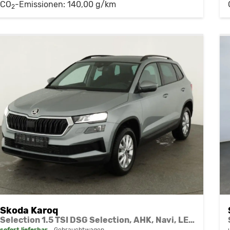
CO
-Emissionen:
140,00 g/km
2
Skoda Karoq
Selection 1.5 TSI DSG Selection, AHK, Navi, LED, Kamera, Winter, el. Klappe, Ladeboden, 4 J.-Garantie
sofort lieferbar
Gebrauchtwagen