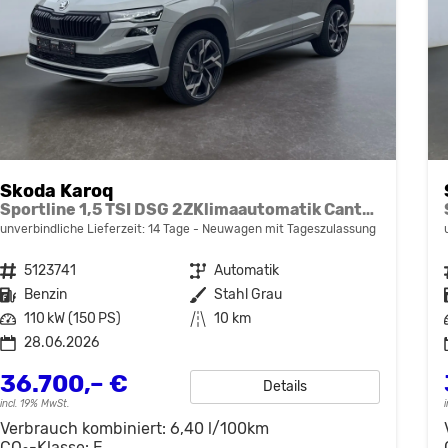
Skoda Karoq
Sportline 1,5 TSI DSG 2ZKlimaautomatik Canton Anhängerkupplung Totewinkel Assistent 2 x Einparkhilfe Kamera 19 Zoll Felgen adaptiver Tempomat 5J Garantie
unverbindliche Lieferzeit:
14 Tage
Neuwagen mit Tageszulassung
Fahrzeugnr.
5123741
Getriebe
Automatik
Kraftstoff
Benzin
Außenfarbe
Stahl Grau
Leistung
110 kW (150 PS)
Kilometerstand
10 km
28.06.2026
36.700,– €
Details
incl. 19% MwSt.
Verbrauch kombiniert:
6,40 l/100km
CO
-Klasse:
E