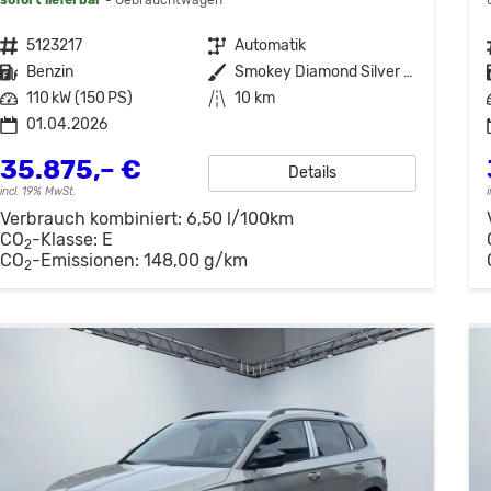
Fahrzeugnr.
5123217
Getriebe
Automatik
Kraftstoff
Benzin
Außenfarbe
Smokey Diamond Silver Metallic
Leistung
110 kW (150 PS)
Kilometerstand
10 km
01.04.2026
35.875,– €
Details
incl. 19% MwSt.
Verbrauch kombiniert:
6,50 l/100km
CO
-Klasse:
E
2
CO
-Emissionen:
148,00 g/km
2