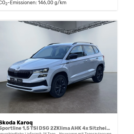
CO
-Emissionen:
146,00 g/km
2
Skoda Karoq
Sportline 1,5 TSI DSG 2ZKlima AHK 4x Sitzheizung beheizte Frontscheibe Canton Totewinkel 5J Garantie
unverbindliche Lieferzeit:
14 Tage
Neuwagen mit Tageszulassung