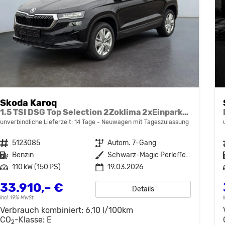
Skoda Karoq
1.5 TSI DSG Top Selection 2Zoklima 2xEinparkhilfe AHK Kamera Sitzheizung beheiztes Lenkrad
unverbindliche Lieferzeit:
14 Tage
Neuwagen mit Tageszulassung
Fahrzeugnr.
5123085
Getriebe
Autom. 7-Gang
Kraftstoff
Benzin
Außenfarbe
Schwarz-Magic Perleffekt
Leistung
110 kW (150 PS)
19.03.2026
33.910,– €
Details
incl. 19% MwSt.
Verbrauch kombiniert:
6,10 l/100km
CO
-Klasse:
E
2