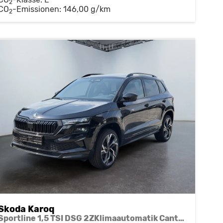
2
CO
-Emissionen:
146,00 g/km
2
Skoda Karoq
Sportline 1,5 TSI DSG 2ZKlimaautomatik Canton Anhängerkupplung Totewinkel Assistent 2 x Einparkhilfe Kamera 19 Zoll Felgen adaptiver Tempomat 5J Garantie