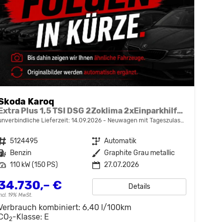
Skoda Karoq
Extra Plus 1,5 TSI DSG 2Zoklima 2xEinparkhilfe AHK Kamera Sitzheizung beheiztes Lenkrad
unverbindliche Lieferzeit:
14.09.2026
Neuwagen mit Tageszulassung
Fahrzeugnr.
5124495
Getriebe
Automatik
Kraftstoff
Benzin
Außenfarbe
Graphite Grau metallic
Leistung
110 kW (150 PS)
27.07.2026
34.730,– €
Details
incl. 19% MwSt.
Verbrauch kombiniert:
6,40 l/100km
CO
-Klasse:
E
2