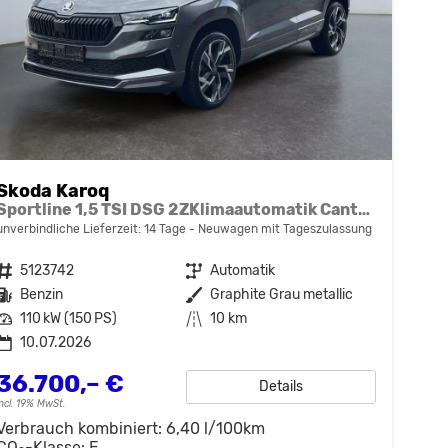
Skoda Karoq
Sportline 1,5 TSI DSG 2ZKlimaautomatik Canton Anhängerkupplung Totewinkel Assistent 2 x Einparkhilfe Kamera 19 Zoll Felgen adaptiver Tempomat 5J Garantie
unverbindliche Lieferzeit:
14 Tage
Neuwagen mit Tageszulassung
Fahrzeugnr.
5123742
Getriebe
Automatik
Kraftstoff
Benzin
Außenfarbe
Graphite Grau metallic
Leistung
110 kW (150 PS)
Kilometerstand
10 km
10.07.2026
36.700,– €
Details
incl. 19% MwSt.
Verbrauch kombiniert:
6,40 l/100km
CO
-Klasse:
E