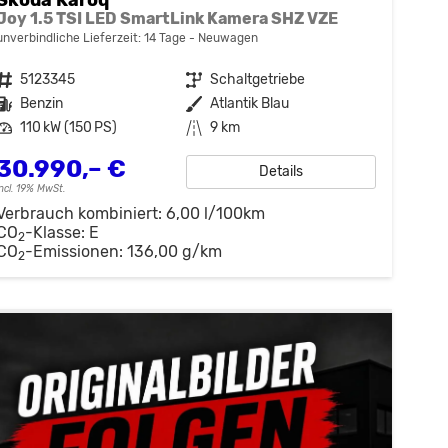
Joy 1.5 TSI LED SmartLink Kamera SHZ VZE
unverbindliche Lieferzeit:
14 Tage
Neuwagen
Fahrzeugnr.
5123345
Getriebe
Schaltgetriebe
Kraftstoff
Benzin
Außenfarbe
Atlantik Blau
Leistung
110 kW (150 PS)
Kilometerstand
9 km
30.990,– €
Details
incl. 19% MwSt.
Verbrauch kombiniert:
6,00 l/100km
CO
-Klasse:
E
2
CO
-Emissionen:
136,00 g/km
2