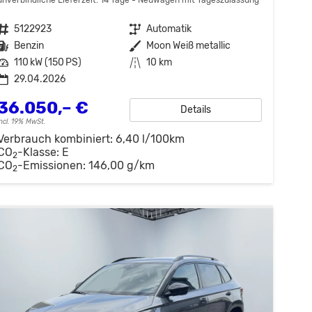
Fahrzeugnr.
5122923
Getriebe
Automatik
Kraftstoff
Benzin
Außenfarbe
Moon Weiß metallic
Leistung
110 kW (150 PS)
Kilometerstand
10 km
29.04.2026
36.050,– €
Details
incl. 19% MwSt.
Verbrauch kombiniert:
6,40 l/100km
CO
-Klasse:
E
2
CO
-Emissionen:
146,00 g/km
2