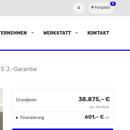
0
Parkplatz
TERNEHMEN
WERKSTATT
KONTAKT
, 5 J.-Garantie
38.875,– €
Grundpreis
incl. 19% MwSt.
601,– €
Finanzierung
mtl.