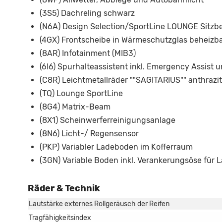
(3S5) Dachreling schwarz
(N6A) Design Selection/SportLine LOUNGE Sitzb
(4GX) Frontscheibe in Wärmeschutzglas beheizb
(8AR) Infotainment (MIB3)
(6I6) Spurhalteassistent inkl. Emergency Assist 
(C8R) Leichtmetallräder ""SAGITARIUS"" anthrazit 
(TQ) Lounge SportLine
(8G4) Matrix-Beam
(8X1) Scheinwerferreinigungsanlage
(8N6) Licht-/ Regensensor
(PKP) Variabler Ladeboden im Kofferraum
(3GN) Variable Boden inkl. Verankerungsöse für
Räder & Technik
Lautstärke externes Rollgeräusch der Reifen
Tragfähigkeitsindex