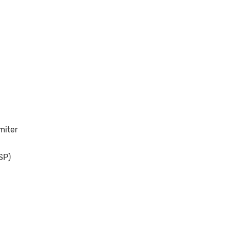
miter
SP)