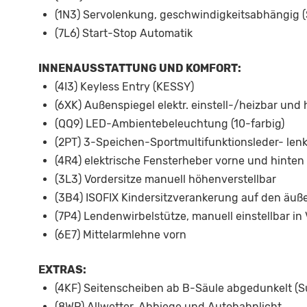
(1N3) Servolenkung, geschwindigkeitsabhängig (
(7L6) Start-Stop Automatik
INNENAUSSTATTUNG UND KOMFORT:
(4I3) Keyless Entry (KESSY)
(6XK) Außenspiegel elektr. einstell-/heizbar un
(QQ9) LED-Ambientebeleuchtung (10-farbig)
(2PT) 3-Speichen-Sportmultifunktionsleder- len
(4R4) elektrische Fensterheber vorne und hinten
(3L3) Vordersitze manuell höhenverstellbar
(3B4) ISOFIX Kindersitzverankerung auf den äuß
(7P4) Lendenwirbelstütze, manuell einstellbar in
(6E7) Mittelarmlehne vorn
EXTRAS:
(4KF) Seitenscheiben ab B-Säule abgedunkelt (S
(8WP) Allwetter, Abbiege und Autobahnlicht