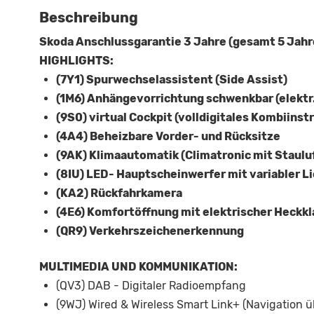
Beschreibung
Skoda Anschlussgarantie 3 Jahre (gesamt 5 Jahr
HIGHLIGHTS:
(7Y1) Spurwechselassistent (Side Assist)
(1M6) Anhängevorrichtung schwenkbar (elektr.
(9S0) virtual Cockpit (volldigitales Kombiins
(4A4) Beheizbare Vorder- und Rücksitze
(9AK) Klimaautomatik (Climatronic mit Staulu
(8IU) LED- Hauptscheinwerfer mit variabler L
(KA2) Rückfahrkamera
(4E6) Komfortöffnung mit elektrischer Heckkl
(QR9) Verkehrszeichenerkennung
MULTIMEDIA UND KOMMUNIKATION:
(QV3) DAB - Digitaler Radioempfang
(9WJ) Wired & Wireless Smart Link+ (Navigation