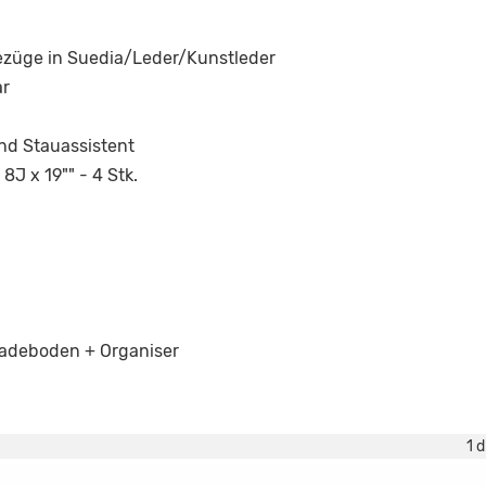
ezüge in Suedia/Leder/Kunstleder
ar
und Stauassistent
8J x 19"" - 4 Stk.
 Ladeboden + Organiser
1 